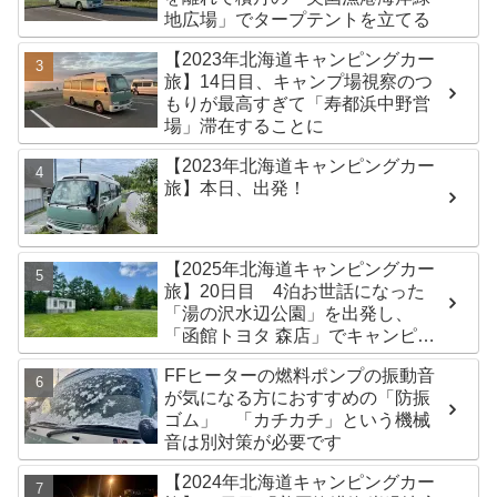
地広場」でタープテントを立てる
【2023年北海道キャンピングカー
旅】14日目、キャンプ場視察のつ
もりが最高すぎて「寿都浜中野営
場」滞在することに
【2023年北海道キャンピングカー
旅】本日、出発！
【2025年北海道キャンピングカー
旅】20日目 4泊お世話になった
「湯の沢水辺公園」を出発し、
「函館トヨタ 森店」でキャンピン
グカーのオイル交換完了！今日は
FFヒーターの燃料ポンプの振動音
伊達市の「徳舜瞥山麓キャンプ
が気になる方におすすめの「防振
場」へ
ゴム」 「カチカチ」という機械
音は別対策が必要です
【2024年北海道キャンピングカー