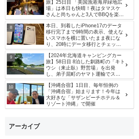
旅】25日目 「美国漁港海岸緑地広
場」は本日も快晴！夜はタマスケ
さんと尚ちゃんと3人でBBQを楽し
みました♪
本日、到着したiPhone17のデータ
移行完了まで9時間の表示、使えな
いスマホを横に置いたまま夜にな
り、20時にデータ移行とチェック
が無事完了！午後からの写真がほ
【2024年北海道キャンピングカー
ぼありません^^;
旅】58日目 8泊した釧路町の「キト
ウシ（来止臥）野営場」を出発
し、弟子屈町のヤマト運輸でステ
ッカー受け取り！今日は北見市の
【沖縄合宿】1日目、毎年恒例の
無料キャンプ場「つつじ公園キャ
「沖縄合宿」始まります！今年は
ンプ場」まで
大好きな「サザンビーチホテル＆
リゾート沖縄」で開催
アーカイブ