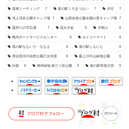
道南ミーティング
7
道の駅くろまつない
7
夕日
7
滝上渓谷公園キャンプ場
7
山部自然公園太陽の里キャンプ場
7
遥拝八の字広場
7
花火大会
6
夕焼け
6
稚内ポートサービスセンター
6
セイコーマート
6
道の駅なないろ・ななえ
6
道の駅しもにた
6
津志田河川自然公園乙女河原
6
最上川中山緑地公園
6
白龍
6
湖岸緑地 南三ツ谷公園
5
道の駅常陸大宮
5