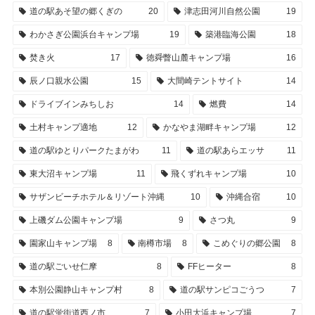
道の駅あそ望の郷くぎの
20
津志田河川自然公園
19
わかさぎ公園浜台キャンプ場
19
築港臨海公園
18
焚き火
17
徳舜瞥山麓キャンプ場
16
辰ノ口親水公園
15
大間崎テントサイト
14
ドライブインみちしお
14
燃費
14
土村キャンプ適地
12
かなやま湖畔キャンプ場
12
道の駅ゆとりパークたまがわ
11
道の駅あらエッサ
11
東大沼キャンプ場
11
飛くずれキャンプ場
10
サザンビーチホテル＆リゾート沖縄
10
沖縄合宿
10
上磯ダム公園キャンプ場
9
さつ丸
9
園家山キャンプ場
8
南樽市場
8
こめぐりの郷公園
8
道の駅ごいせ仁摩
8
FFヒーター
8
本別公園静山キャンプ村
8
道の駅サンピコごうつ
7
道の駅蛍街道西ノ市
7
小田大浜キャンプ場
7