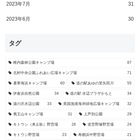
2023年7月
31
2023年6月
30
タグ
稚内森林公園キャンプ場
87
北村中央公園ふれあい広場キャンプ場
71
暑寒海浜キャンプ場
60
道の駅あゆの里矢田川
55
伊倉浜自然公園
34
道の駅 水辺プラザかもと
34
湯の沢水辺公園
33
美国漁港海岸緑地広場キャンプ場
32
夷王山キャンプ場
31
上芦別公園
29
キトウシ（来止臥）野営場
26
道営野塚野営場
24
キトウシ野営場
23
寿都浜中野営場
21