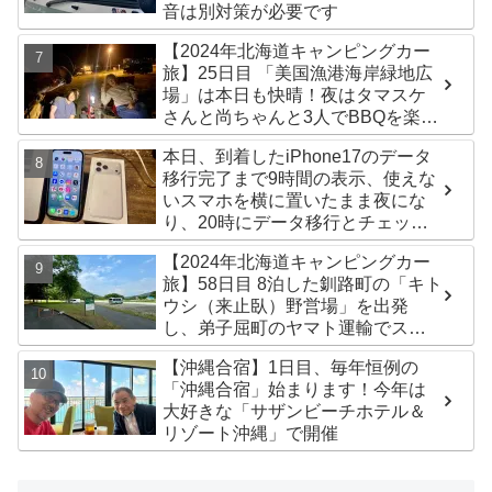
音は別対策が必要です
【2024年北海道キャンピングカー
旅】25日目 「美国漁港海岸緑地広
場」は本日も快晴！夜はタマスケ
さんと尚ちゃんと3人でBBQを楽し
みました♪
本日、到着したiPhone17のデータ
移行完了まで9時間の表示、使えな
いスマホを横に置いたまま夜にな
り、20時にデータ移行とチェック
が無事完了！午後からの写真がほ
【2024年北海道キャンピングカー
ぼありません^^;
旅】58日目 8泊した釧路町の「キト
ウシ（来止臥）野営場」を出発
し、弟子屈町のヤマト運輸でステ
ッカー受け取り！今日は北見市の
【沖縄合宿】1日目、毎年恒例の
無料キャンプ場「つつじ公園キャ
「沖縄合宿」始まります！今年は
ンプ場」まで
大好きな「サザンビーチホテル＆
リゾート沖縄」で開催