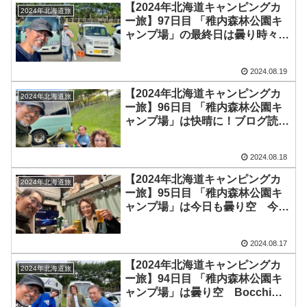
ャンプ場」へ
【2024年北海道キャンピングカ
2024年北海道旅
ー旅】97日目 「稚内森林公園キ
ャンプ場」の最終日は曇り時々
雨 夜はハーフゼロさんと稚内最
後の宴会♪更にらんたいむさんの
2024.08.19
動画で我が家のキャンピングカー
紹介動画が公開！
【2024年北海道キャンピングカ
2024年北海道旅
ー旅】96日目 「稚内森林公園キ
ャンプ場」は快晴に！ブログ読者
さんや旅友さんとお会いし、夕方
から宴会スタートで2次会はキャ
2024.08.18
ンピングカーで
【2024年北海道キャンピングカ
2024年北海道旅
ー旅】95日目 「稚内森林公園キ
ャンプ場」は今日も曇り空 今晩
もハーフゼロさんと九州人同士で
宴会♪小腹がすいて十割そばもい
2024.08.17
ただきました
【2024年北海道キャンピングカ
2024年北海道旅
ー旅】94日目 「稚内森林公園キ
ャンプ場」は曇り空 Bocchiさ
んとかおるちゃんが出発し、夜は