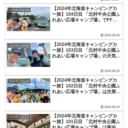
_-)zzz
【2024年北海道キャンピングカ
2024年北海道旅
ー旅】104日目 「北村中央公園ふ
れあい広場キャンプ場」でFFヒ
ーターの燃料ホース交換！お昼に
はアッキーちゃんが到着し談笑♪
2024.08.26
お土産もいただきました
【2024年北海道キャンピングカ
2024年北海道旅
ー旅】103日目 「北村中央公園ふ
れあい広場キャンプ場」の天気は
晴れ♪今日は車内でのんびりして
いたのですが、車の下に燃料漏れ
2024.08.25
を発見！
【2024年北海道キャンピングカ
2024年北海道旅
ー旅】102日目 「北村中央公園ふ
れあい広場キャンプ場」は次第に
快晴へ！午前中からかおるちゃん
とプー太パパ・ママとデイキャン
2024.08.24
プでBBQを楽しみました♪
【2024年北海道キャンピングカ
2024年北海道旅
ー旅】101日目 「北村中央公園ふ
れあい広場キャンプ場」は夜中か