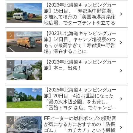
【2023年北海道キャンピングカー
旅】15日目、「寿都浜中野営場」
を離れて積丹の「美国漁港海岸緑
地広場」でタープテントを立てる
【2023年北海道キャンピングカー
旅】14日目、キャンプ場視察のつ
もりが最高すぎて「寿都浜中野営
場」滞在することに
【2023年北海道キャンピングカー
旅】本日、出発！
【2025年北海道キャンピングカー
旅】20日目 4泊お世話になった
「湯の沢水辺公園」を出発し、
「函館トヨタ 森店」でキャンピン
グカーのオイル交換完了！今日は
FFヒーターの燃料ポンプの振動音
伊達市の「徳舜瞥山麓キャンプ
が気になる方におすすめの「防振
場」へ
ゴム」 「カチカチ」という機械