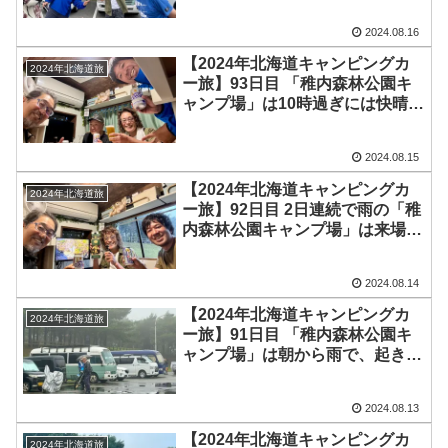
ハーフゼロさんと連日の宴会♪
2024.08.16
【2024年北海道キャンピングカ
2024年北海道旅
ー旅】93日目 「稚内森林公園キ
ャンプ場」は10時過ぎには快晴
に！紋別から移動して来た
Bocchiさんも加わり、夜は4人で
2024.08.15
爆笑宴会に♪
【2024年北海道キャンピングカ
2024年北海道旅
ー旅】92日目 2日連続で雨の「稚
内森林公園キャンプ場」は来場者
も発電も少なめ！午後にはかおる
ちゃんが来て夜はハーフゼロさん
2024.08.14
と3人で0時まで宴会♪
【2024年北海道キャンピングカ
2024年北海道旅
ー旅】91日目 「稚内森林公園キ
ャンプ場」は朝から雨で、起きた
ときには多くのキャンパーさんが
撤収済み！午後にはハーフゼロさ
2024.08.13
んが到着し19時まで談笑♪
【2024年北海道キャンピングカ
2024年北海道旅