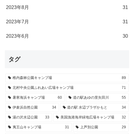
2023年8月
31
2023年7月
31
2023年6月
30
タグ
稚内森林公園キャンプ場
89
北村中央公園ふれあい広場キャンプ場
71
暑寒海浜キャンプ場
60
道の駅あゆの里矢田川
55
伊倉浜自然公園
34
道の駅 水辺プラザかもと
34
湯の沢水辺公園
33
美国漁港海岸緑地広場キャンプ場
32
夷王山キャンプ場
31
上芦別公園
29