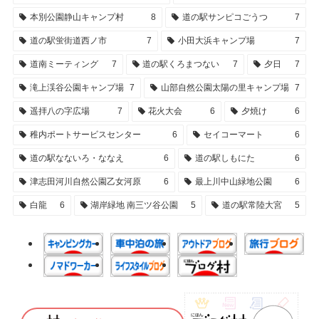
本別公園静山キャンプ村
8
道の駅サンピコごうつ
7
道の駅蛍街道西ノ市
7
小田大浜キャンプ場
7
道南ミーティング
7
道の駅くろまつない
7
夕日
7
滝上渓谷公園キャンプ場
7
山部自然公園太陽の里キャンプ場
7
遥拝八の字広場
7
花火大会
6
夕焼け
6
稚内ポートサービスセンター
6
セイコーマート
6
道の駅なないろ・ななえ
6
道の駅しもにた
6
津志田河川自然公園乙女河原
6
最上川中山緑地公園
6
白龍
6
湖岸緑地 南三ツ谷公園
5
道の駅常陸大宮
5