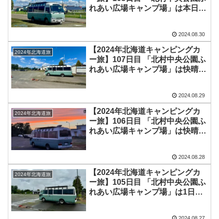
れあい広場キャンプ場」は本日も
快晴！最高気温30℃も車内は冷房
で快適♪キャンプ場で「ガンプ
2024.08.30
ラ」を作る新しいスタイル発見
【2024年北海道キャンピングカ
2024年北海道旅
ー旅】107日目 「北村中央公園ふ
れあい広場キャンプ場」は快晴！
日中は自宅（福岡県）の台風10号
被害状況が気になるも、夜になっ
2024.08.29
てもまだ通過していない
【2024年北海道キャンピングカ
2024年北海道旅
ー旅】106日目 「北村中央公園ふ
れあい広場キャンプ場」は快晴
に！美容室でサッパリして、冷房
の効いた車内でのんびり♪夕陽が
2024.08.28
綺麗でした
【2024年北海道キャンピングカ
2024年北海道旅
ー旅】105日目 「北村中央公園ふ
れあい広場キャンプ場」は1日中
雨で車内引きこもり生活 お昼は
焼鳥で一人宴会をしてお昼寝(-
2024.08.27