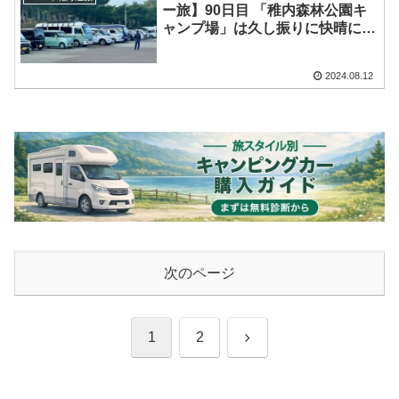
ー旅】90日目 「稚内森林公園キ
ャンプ場」は久し振りに快晴に！
日中は外で日向ぼっこして、夜は
YouTubeチャンネルの「空色
2024.08.12
DRIVE」さんと「バスコン遊び」
さんと宴会♪
次のページ
次
1
2
へ