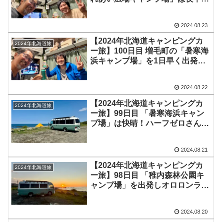
らずっと強風のため、設営してい
たタープを低くして強風対策！そ
2024.08.23
して今夜もかおるちゃんと宴会♪
【2024年北海道キャンピングカ
2024年北海道旅
ー旅】100日目 増毛町の「暑寒海
浜キャンプ場」を1日早く出発し
て、岩見沢市の「北村中央公園ふ
れあい広場キャンプ場」へ！夜は
2024.08.22
かおるちゃんと稚内ぶりの宴会♪
【2024年北海道キャンピングカ
2024年北海道旅
ー旅】99日目 「暑寒海浜キャン
プ場」は快晴！ハーフゼロさんが
出発した後は、タープを設営し海
を眺めながらのんびり過ごしまし
2024.08.21
た♪
【2024年北海道キャンピングカ
2024年北海道旅
ー旅】98日目 「稚内森林公園キ
ャンプ場」を出発しオロロンライ
ンを200km南下！「利尻富士」や
「オトンルイ風力発電所」の風車
2024.08.20
を見ながら増毛町の「暑寒海浜キ