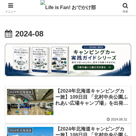
自作キャンピングカーで1年の3分の1を北海道でのんびりバンライフ♪
メニュー
検索
2024-08
【2024年北海道キャンピングカ
2024年北海道旅
ー旅】109日目 「北村中央公園ふ
れあい広場キャンプ場」を出発し
「北海道キャンピングカー＆アウ
トドアショー2024」へ！沢山の
2024.08.31
キャンピングカー仲間や車中泊仲
間と会えました♪
【2024年北海道キャンピングカ
2024年北海道旅
ー旅】108日目 「北村中央公園ふ