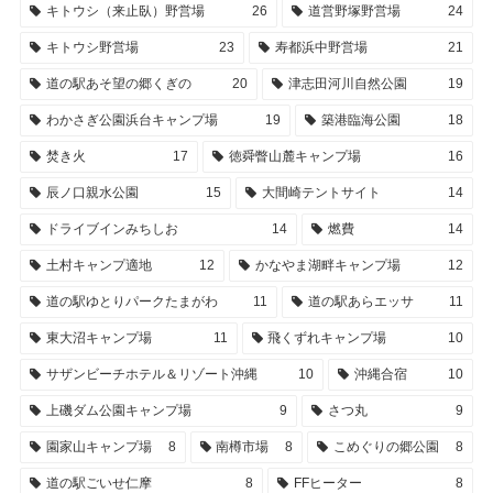
キトウシ（来止臥）野営場
26
道営野塚野営場
24
キトウシ野営場
23
寿都浜中野営場
21
道の駅あそ望の郷くぎの
20
津志田河川自然公園
19
わかさぎ公園浜台キャンプ場
19
築港臨海公園
18
焚き火
17
徳舜瞥山麓キャンプ場
16
辰ノ口親水公園
15
大間崎テントサイト
14
ドライブインみちしお
14
燃費
14
土村キャンプ適地
12
かなやま湖畔キャンプ場
12
道の駅ゆとりパークたまがわ
11
道の駅あらエッサ
11
東大沼キャンプ場
11
飛くずれキャンプ場
10
サザンビーチホテル＆リゾート沖縄
10
沖縄合宿
10
上磯ダム公園キャンプ場
9
さつ丸
9
園家山キャンプ場
8
南樽市場
8
こめぐりの郷公園
8
道の駅ごいせ仁摩
8
FFヒーター
8