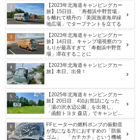
【2023年北海道キャンピングカー
旅】15日目、「寿都浜中野営場」
を離れて積丹の「美国漁港海岸緑
地広場」でタープテントを立てる
【2023年北海道キャンピングカー
旅】14日目、キャンプ場視察のつ
もりが最高すぎて「寿都浜中野営
場」滞在することに
【2023年北海道キャンピングカー
旅】本日、出発！
【2025年北海道キャンピングカー
旅】20日目 4泊お世話になった
「湯の沢水辺公園」を出発し、
「函館トヨタ 森店」でキャンピン
グカーのオイル交換完了！今日は
FFヒーターの燃料ポンプの振動音
伊達市の「徳舜瞥山麓キャンプ
が気になる方におすすめの「防振
場」へ
ゴム」 「カチカチ」という機械