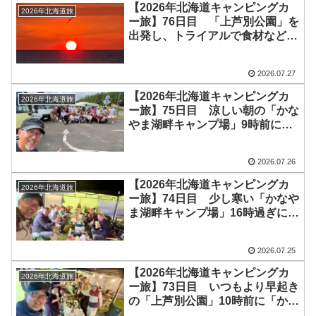
今年も20数日の稚内滞在が始まり
【2026年北海道キャンピングカ
2026年北海道旅
ます
ー旅】76日目 「上芦別公園」を
出発し、トライアルで食材などを
買い込み、増毛の「暑寒海浜キャ
ンプ場」へ！今日は水平線に沈む
2026.07.27
夕日を見れました♪明日はいよい
よ「稚内森林公園キャンプ場」を
【2026年北海道キャンピングカ
2026年北海道旅
目指します(^_^)/
ー旅】75日目 涼しい朝の「かな
やま湖畔キャンプ場」9時前にテ
ントの撤収は完了していました
^^; 参加者の皆さんと記念撮影
2026.07.26
をして、今年の花火大会は終了！
本日の移動は「上芦別公園」で終
【2026年北海道キャンピングカ
2026年北海道旅
了し、お昼寝(-_-)zzz
ー旅】74日目 少し寒い「かなや
ま湖畔キャンプ場」16時過ぎに宴
会場入りし、本日も大盛り上がり
♪20時からの花火大会もめっちゃ
2026.07.25
綺麗でした＼(^o^)／ 「とこ
旅」ファミリーと2次会で盛り上
【2026年北海道キャンピングカ
2026年北海道旅
がり、0時過ぎに終了！
ー旅】73日目 いつもより早起き
の「上芦別公園」10時前に「かな
やま湖畔キャンプ場」に無事到