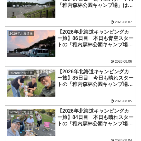
「稚内森林公園キャンプ場」は、
草刈りのため我が家（キャンピン
グカー）を移動。10日振りのエン
2026.08.07
ジン始動です！今日は1日中曇で
小雨も降りながらの強風でした
【2026年北海道キャンピングカ
2026年北海道旅
ー旅】86日目 本日も青空スター
トの「稚内森林公園キャンプ場」
走行充電の調子が悪いとの相談を
受け、設定変更で無事に解決！今
2026.08.06
日はリンゴや食パン、ミニトマ
ト、ポテトサラダと、差し入れを
【2026年北海道キャンピングカ
2026年北海道旅
沢山いただいた1日でした＼(^o^)
ー旅】85日目 今日も晴れスター
／
トの「稚内森林公園キャンプ場」
は、なかなかの強風。お昼にはお
天ちゃんが出発し、タケちゃん＆
2026.08.05
やっちゃんさんが到着！外で呑み
ながら楽しい時間を過ごしました
【2026年北海道キャンピングカ
2026年北海道旅
♪
ー旅】84日目 本日も晴れスター
トの「稚内森林公園キャンプ場」
は少し風強め。それでも日中は快
適温度で、過ごしやすい1日に♪夕
2026.08.04