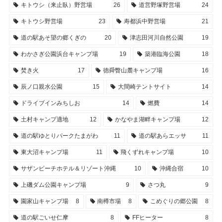
キトウシ（来止臥）野営場
26
道営野塚野営場
24
キトウシ野営場
23
寿都浜中野営場
21
道の駅あそ望の郷くぎの
20
津志田河川自然公園
19
わかさぎ公園浜台キャンプ場
19
築港臨海公園
18
焚き火
17
徳舜瞥山麓キャンプ場
16
辰ノ口親水公園
15
大間崎テントサイト
14
ドライブインみちしお
14
燃費
14
土村キャンプ適地
12
かなやま湖畔キャンプ場
12
道の駅ゆとりパークたまがわ
11
道の駅あらエッサ
11
東大沼キャンプ場
11
飛くずれキャンプ場
10
サザンビーチホテル＆リゾート沖縄
10
沖縄合宿
10
上磯ダム公園キャンプ場
9
さつ丸
9
園家山キャンプ場
8
南樽市場
8
こめぐりの郷公園
8
道の駅ごいせ仁摩
8
FFヒーター
8