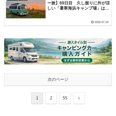
ず^^;
ー旅】69日目 久し振りに外が涼
しい「暑寒海浜キャンプ場」は、
日中も冷房（家庭用エアコン）い
らず。200w（満充電は24v
2026.07.20
300w）を切っていたサブバッテ
リーも満充電に！雲の隙間から夕
日も見れました♪
次のページ
次
1
2
55
へ