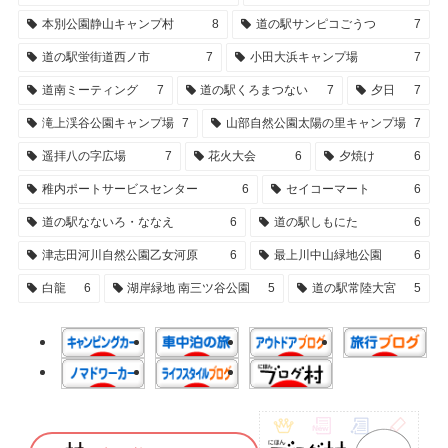
本別公園静山キャンプ村
8
道の駅サンピコごうつ
7
道の駅蛍街道西ノ市
7
小田大浜キャンプ場
7
道南ミーティング
7
道の駅くろまつない
7
夕日
7
滝上渓谷公園キャンプ場
7
山部自然公園太陽の里キャンプ場
7
遥拝八の字広場
7
花火大会
6
夕焼け
6
稚内ポートサービスセンター
6
セイコーマート
6
道の駅なないろ・ななえ
6
道の駅しもにた
6
津志田河川自然公園乙女河原
6
最上川中山緑地公園
6
白龍
6
湖岸緑地 南三ツ谷公園
5
道の駅常陸大宮
5