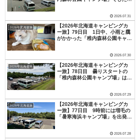
が、それでもサブバッテリーは
40Ah（24v）ほど回復！最高気
2026.07.31
温は19℃と肌寒い1日でしたが、
明日から天気は回復傾向です＼
【2026年北海道キャンピングカ
2026年北海道旅
(^o^)／
ー旅】79日目 1日中、小雨と靄
がかかった「稚内森林公園キャン
プ場」は少し肌寒い。まる1日車
内でPC作業をしたりYoutubeを
2026.07.30
見たりして過ごしました♪明日か
ら少しずつ天気は回復するようで
【2026年北海道キャンピングカ
2026年北海道旅
す！
ー旅】78日目 曇りスタートの
「稚内森林公園キャンプ場」は快
適温度♪昨日に続き、「蒸しパ
ン」や「麻婆豆腐」のお裾分けを
2026.07.29
いただきました＼(^o^)／ 始ま
ったばかりの稚内滞在は既に楽し
【2026年北海道キャンピングカ
2026年北海道旅
い♪
ー旅】77日目 9時前には増毛の
「暑寒海浜キャンプ場」を出発
し、13時過ぎに「稚内森林公園キ
ャンプ場」に無事到着！既に数組
2026.07.28
の顔見知りの先輩方が到着済み。