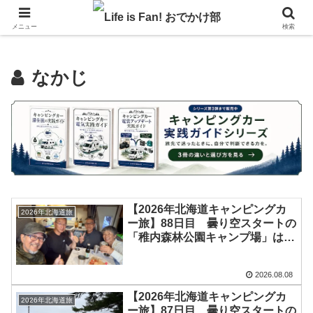
自作キャンピングカーで1年の3分の1を北海道でのんびりバンライフ♪
メニュー
検索
なかじ
【2026年北海道キャンピングカ
2026年北海道旅
ー旅】88日目 曇り空スタートの
「稚内森林公園キャンプ場」はお
昼過ぎには青空に！午前中にはち
ゃちゃ丸さんが寄ってくださり、
2026.08.08
午後は坂本さんとサトルさんが到
着。夜はサトルさんのクレアで楽
【2026年北海道キャンピングカ
2026年北海道旅
しい宴でした♪
ー旅】87日目 曇り空スタートの