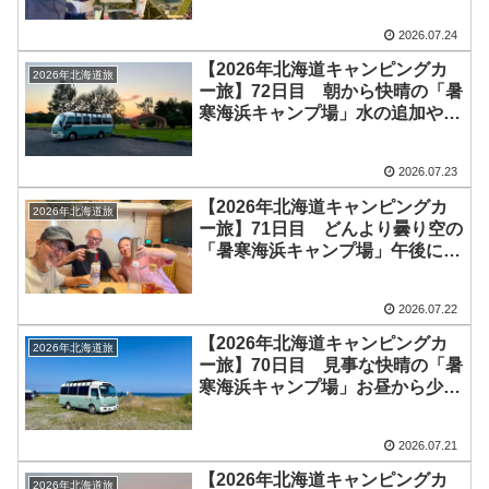
着！次第に仲間もキャンプ場入り
2026.07.24
し、合計4回の乾杯で大盛り上が
り♪いつものごとく、前夜祭で飛
【2026年北海道キャンピングカ
2026年北海道旅
ばしすぎです^^;
ー旅】72日目 朝から快晴の「暑
寒海浜キャンプ場」水の追加や入
れ替えを完了し、テントも撤収し
て、お昼過ぎに出発！16時過ぎに
2026.07.23
「上芦別公園」に無事到着＼
(^o^)／ 明日はかなやま湖キャ
【2026年北海道キャンピングカ
2026年北海道旅
ンプ場入りです
ー旅】71日目 どんより曇り空の
「暑寒海浜キャンプ場」午後に
「とこ旅」さんがサブバッテリー
の不具合確認でキャンプ場へ！夕
2026.07.22
方から「とこ旅」号で0時過ぎま
で楽しい宴会でした♪
【2026年北海道キャンピングカ
2026年北海道旅
ー旅】70日目 見事な快晴の「暑
寒海浜キャンプ場」お昼から少し
風も強くなりましたが、外は快適
な気温♪綺麗な夕日を期待しまし
2026.07.21
たが、夕方には水平線上に分厚い
雲が現れ、残念ながら夕日は見れ
【2026年北海道キャンピングカ
2026年北海道旅