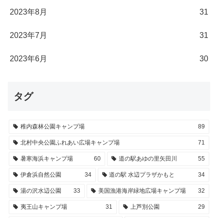
2023年8月
31
2023年7月
31
2023年6月
30
タグ
稚内森林公園キャンプ場
89
北村中央公園ふれあい広場キャンプ場
71
暑寒海浜キャンプ場
60
道の駅あゆの里矢田川
55
伊倉浜自然公園
34
道の駅 水辺プラザかもと
34
湯の沢水辺公園
33
美国漁港海岸緑地広場キャンプ場
32
夷王山キャンプ場
31
上芦別公園
29