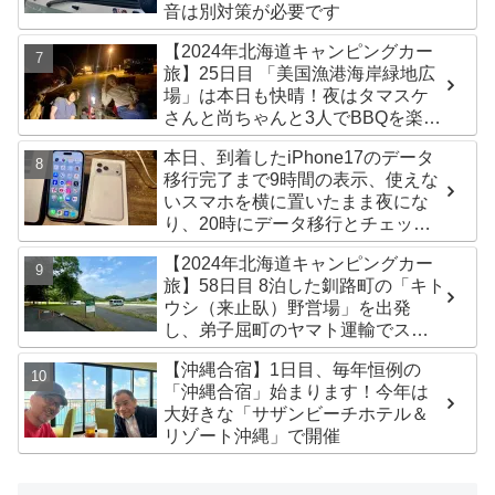
音は別対策が必要です
【2024年北海道キャンピングカー
旅】25日目 「美国漁港海岸緑地広
場」は本日も快晴！夜はタマスケ
さんと尚ちゃんと3人でBBQを楽し
みました♪
本日、到着したiPhone17のデータ
移行完了まで9時間の表示、使えな
いスマホを横に置いたまま夜にな
り、20時にデータ移行とチェック
が無事完了！午後からの写真がほ
【2024年北海道キャンピングカー
ぼありません^^;
旅】58日目 8泊した釧路町の「キト
ウシ（来止臥）野営場」を出発
し、弟子屈町のヤマト運輸でステ
ッカー受け取り！今日は北見市の
【沖縄合宿】1日目、毎年恒例の
無料キャンプ場「つつじ公園キャ
「沖縄合宿」始まります！今年は
ンプ場」まで
大好きな「サザンビーチホテル＆
リゾート沖縄」で開催