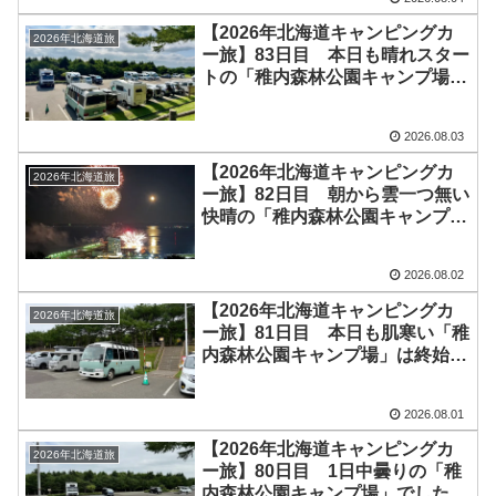
方はうらべさんたちと外で談笑し
ながら楽しい時間を過ごしました
【2026年北海道キャンピングカ
2026年北海道旅
＼(^o^)／
ー旅】83日目 本日も晴れスター
トの「稚内森林公園キャンプ場」
は、午後から雲が多くなるも、夕
方には再び青空に♪夜も車内温度
2026.08.03
26℃と快適な気温です♪実践ガイ
ド第3弾発売開始しました！
【2026年北海道キャンピングカ
2026年北海道旅
ー旅】82日目 朝から雲一つ無い
快晴の「稚内森林公園キャンプ
場」それでも最高気温は24℃と快
適♪夜は「稚内みなと南極まつり
2026.08.02
大花火大会」を旅の先輩方と楽し
みました＼(^o^)／ 夜は外気温
【2026年北海道キャンピングカ
2026年北海道旅
17℃ほどに
ー旅】81日目 本日も肌寒い「稚
内森林公園キャンプ場」は終始曇
り空でしたが、夕方に青空が広が
り始めました！明日の天気は快晴
2026.08.01
で、夜は「稚内みなと南極まつり
大花火大会」です＼(^o^)／
【2026年北海道キャンピングカ
2026年北海道旅
ー旅】80日目 1日中曇りの「稚
内森林公園キャンプ場」でした