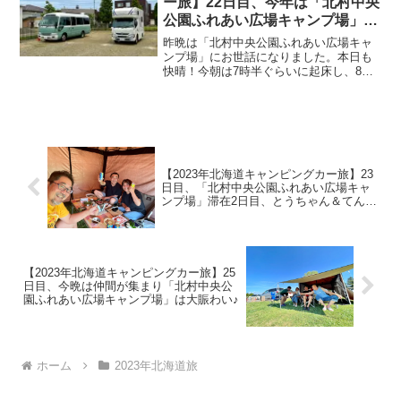
ー旅】22日目、今年は「北村中央
公園ふれあい広場キャンプ場」で
早速かおるちゃんと合流、宴会ス
昨晩は「北村中央公園ふれあい広場キャ
タート！
ンプ場」にお世話になりました。本日も
快晴！今朝は7時半ぐらいに起床し、8時
にキャンプ場隣の「北村温泉」で朝風呂
^^歩いていけるし、朝の6時から入浴でき
ます。入浴料は650円。入浴している人は
3名ほど。朝風...
【2023年北海道キャンピングカー旅】23
日目、「北村中央公園ふれあい広場キャ
ンプ場」滞在2日目、とうちゃん＆てんて
んさんさんが来場！宴会じゃ♪
【2023年北海道キャンピングカー旅】25
日目、今晩は仲間が集まり「北村中央公
園ふれあい広場キャンプ場」は大賑わい♪
ホーム
2023年北海道旅