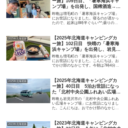
ー旅】109日目、「暑寒海浜キャ
ンプ場」を出発し、国稀酒造→麺
屋 田中商店→岩見沢市美流渡地
昨晩は増毛町の「暑寒海浜キャンプ場」
区の「みる・とーぶ展」へ！
にお世話になりました。寝るのが遅かっ
たので、起床は8時半ぐらい^^;曇りの予
報でしたが晴れです^^外は爽やかです♪キ
ャンプ場を出発する時間は10時半なの
で、時間まで外や車内でのんびりしま
【2025年北海道キャンピングカ
2025年北海道旅
す。出発の時間にな...
ー旅】102日目 快晴の「暑寒海
浜キャンプ場」を出発し、岩見沢
市の無料キャンプ場「北村中央公
昨晩も増毛町の「暑寒海浜キャンプ場」
園ふれあい広場キャンプ場」へ移
にお世話になりました。こんにちは。お
でかけ部のなかじです。今朝は7時4分に
動しテントとタープの設営完了！
起床！青空が見えます＼(^o^)／起床時の
温度計はこちら。爽やかな朝です♪まずは
みゅうちゃんの朝ご飯から(=^・^=)青空
【2025年北海道キャンピングカ
2025年北海道旅
でしかも...
ー旅】40日目 5泊お世話になっ
た「北村中央公園ふれあい広場キ
ャンプ場」を出発し、無料の「寿
昨晩も岩見沢市の「北村中央公園ふれあ
都浜中野営場」へ！小樽の「南樽
い広場キャンプ場」にお世話になりまし
た。こんにちは。おでかけ部のなかじで
市場」は駐車場満車のため今回は
す。今朝は7時46分に起床！天気予報通り
断念
の曇り空。起床時の温度計はこちら。昨
晩は比較的涼しく、今朝も曇り空なので
【2023年北海道キャンピングカ
2023年北海道旅
外気温もちょうどいい...