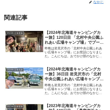
なかじ
関連記事
【2024年北海道キャンピングカ
2024年北海道旅
ー旅】120日目 「北村中央公園ふ
れあい広場キャンプ場」でプー太
パパ・ママを発見！お昼から一緒
昨晩は岩見沢市の「北村中央公園ふれあ
にキャンプスタート♪夜はテント
い広場キャンプ場」にお世話になりまし
た。こんにちは。おでかけ部のなかじで
の中で23時過ぎまで宴会
す。今朝はのんびり8時半に起床！みゅう
ちゃんは冷感クッションに寝てました
(=^・^=)早朝から雨の予報通り。小雨程
【2024年北海道キャンピングカ
2024年北海道旅
度にはなっていまし...
ー旅】36日目 岩見沢市の「北村
中央公園ふれあい広場キャンプ
場」は朝から快晴♪明日の出発を
昨晩も岩見沢市の「北村中央公園ふれあ
前にテントを撤収！夜はすみ丸さ
い広場キャンプ場」にお世話になりまし
た。こんにちは。おでかけ部のなかじで
んの焚き火に便乗♪
す。今朝は7時半起床！空は快晴です＼
(^o^)／朝のコーヒーを淹れて、トースト
とバナナで朝ご飯。本日でバナナは終
【2023年北海道キャンピングカ
2023年北海道旅
了！明日からはキウイ...