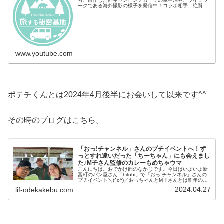
ら、自作した軽キャンピングカーでの車中泊や、ライフワ
ークである海外撮影の様子を発信中！コラボ相手、絶賛募
集中です！気軽に絡んで〜お仕事のご依頼はコチラま
で...potechi5963@g...
www.youtube.com
ポテチくんとは2024年4月後半にお会いして以来です^^
その時のブログはこちら。
「おっ!チャンネル」さんのプチイベントへ！ず
っとすれ違いだった「ちーちゃん」にも会えまし
た♪M子さん監修のカレーもめちゃウマ
こんにちは。おでかけ部のなかじです。今日はいよいよ新
富町のパン屋さん「hitohi」で「おっ!チャンネル」さんの
プチイベント＼(^o^)／おっちゃんとM子さんとは昨年の11
月（大人の秘密基地）以来の再会となります。その時の写
2024.04.27
lif-odekakebu.com
真はこちら。イベ...