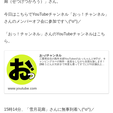
廊（せつげつかろう）」さん。
今日はこちらでYouTubeチャンネル「おっ！チャンネル」
さんのメンバーオフ会に参加です＼(^o^)／
「おっ！チャンネル」さんのYouTubeチャンネルはこち
ら。
おっ!チャンネル
三重県在住の熟年夫婦YouTuberのおっちゃんとM子が、キ
ャンピングカーの制作・改造をしながら全国を旅します！
讃岐うどんが大好きで何度も通ってすでに170店舗以上の
うどんを食す！ 海外ツアーや薪割りなどの田舎暮らし情報
もあり！
www.youtube.com
15時14分、「雪月花廊」さんに無事到着＼(^o^)／