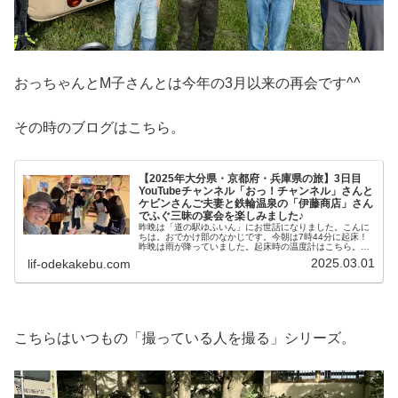
おっちゃんとM子さんとは今年の3月以来の再会です^^
その時のブログはこちら。
【2025年大分県・京都府・兵庫県の旅】3日目
YouTubeチャンネル「おっ！チャンネル」さんと
ケビンさんご夫妻と鉄輪温泉の「伊藤商店」さん
でふぐ三昧の宴会を楽しみました♪
昨晩は「道の駅ゆふいん」にお世話になりました。こんに
ちは。おでかけ部のなかじです。今朝は7時44分に起床！
昨晩は雨が降っていました。起床時の温度計はこちら。夜
中にFFヒーターをONにして再び就寝(-_-)zzz室温は17℃あ
2025.03.01
lif-odekakebu.com
りました^^みゅ...
こちらはいつもの「撮っている人を撮る」シリーズ。