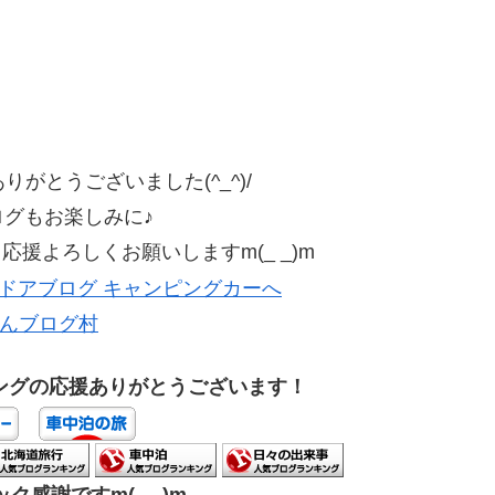
がとうございました(^_^)/
ログもお楽しみに♪
援よろしくお願いしますm(_ _)m
んブログ村
ングの応援ありがとうございます！
ク感謝ですm(_ _)m