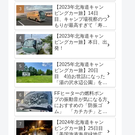
港海岸緑地広場」でター
【2023年北海道キャン
プテントを立てる
ピングカー旅】14日
目、キャンプ場視察のつ
もりが最高すぎて「寿都
浜中野営場」滞在するこ
【2023年北海道キャン
とに
ピングカー旅】本日、出
発！
【2025年北海道キャン
ピングカー旅】20日
目 4泊お世話になった
「湯の沢水辺公園」を出
発し、「函館トヨタ 森
FFヒーターの燃料ポン
店」でキャンピングカー
プの振動音が気になる方
のオイル交換完了！今日
におすすめの「防振ゴ
は伊達市の「徳舜瞥山麓
ム」 「カチカチ」とい
キャンプ場」へ
う機械音は別対策が必要
【2024年北海道キャン
です
ピングカー旅】25日目
「美国漁港海岸緑地広