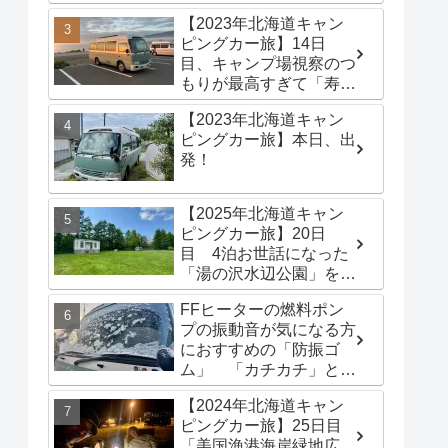
港海岸緑地広場」でター
【2023年北海道キャン
プテントを立てる
ピングカー旅】14日
目、キャンプ場視察のつ
もりが最高すぎて「寿都
浜中野営場」滞在するこ
【2023年北海道キャン
とに
ピングカー旅】本日、出
発！
【2025年北海道キャン
ピングカー旅】20日
目 4泊お世話になった
「湯の沢水辺公園」を出
発し、「函館トヨタ 森
FFヒーターの燃料ポン
店」でキャンピングカー
プの振動音が気になる方
のオイル交換完了！今日
におすすめの「防振ゴ
は伊達市の「徳舜瞥山麓
ム」 「カチカチ」とい
キャンプ場」へ
う機械音は別対策が必要
【2024年北海道キャン
です
ピングカー旅】25日目
「美国漁港海岸緑地広