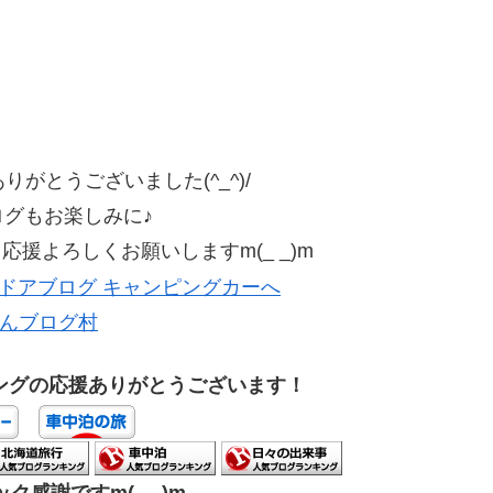
がとうございました(^_^)/
ログもお楽しみに♪
援よろしくお願いしますm(_ _)m
んブログ村
ングの応援ありがとうございます！
ク感謝ですm(_ _)m