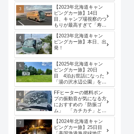
港海岸緑地広場」でター
【2023年北海道キャン
プテントを立てる
ピングカー旅】14日
目、キャンプ場視察のつ
もりが最高すぎて「寿都
浜中野営場」滞在するこ
【2023年北海道キャン
とに
ピングカー旅】本日、出
発！
【2025年北海道キャン
ピングカー旅】20日
目 4泊お世話になった
「湯の沢水辺公園」を出
発し、「函館トヨタ 森
FFヒーターの燃料ポン
店」でキャンピングカー
プの振動音が気になる方
のオイル交換完了！今日
におすすめの「防振ゴ
は伊達市の「徳舜瞥山麓
ム」 「カチカチ」とい
キャンプ場」へ
う機械音は別対策が必要
【2024年北海道キャン
です
ピングカー旅】25日目
「美国漁港海岸緑地広