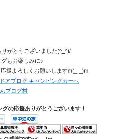
がとうございました(^_^)/
ログもお楽しみに♪
援よろしくお願いしますm(_ _)m
んブログ村
ングの応援ありがとうございます！
ク感謝ですm(_ _)m