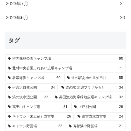
2023年7月
31
2023年6月
30
タグ
稚内森林公園キャンプ場
90
北村中央公園ふれあい広場キャンプ場
71
暑寒海浜キャンプ場
60
道の駅あゆの里矢田川
55
伊倉浜自然公園
34
道の駅 水辺プラザかもと
34
湯の沢水辺公園
33
美国漁港海岸緑地広場キャンプ場
32
夷王山キャンプ場
31
上芦別公園
29
キトウシ（来止臥）野営場
26
道営野塚野営場
24
キトウシ野営場
23
寿都浜中野営場
21