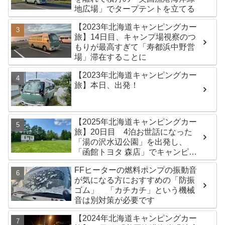
地広場」でタープテントを立てる
【2023年北海道キャンピングカー
旅】14日目、キャンプ場視察のつ
もりが最高すぎて「寿都浜中野営
場」滞在することに
【2023年北海道キャンピングカー
旅】本日、出発！
【2025年北海道キャンピングカー
旅】20日目 4泊お世話になった
「湯の沢水辺公園」を出発し、
「函館トヨタ 森店」でキャンピン
グカーのオイル交換完了！今日は
FFヒーターの燃料ポンプの振動音
伊達市の「徳舜瞥山麓キャンプ
が気になる方におすすめの「防振
場」へ
ゴム」 「カチカチ」という機械
音は別対策が必要です
【2024年北海道キャンピングカー