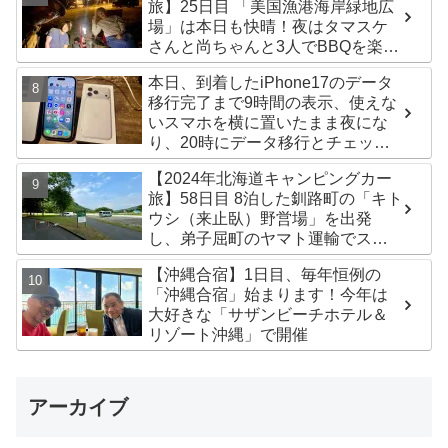
旅】25日目 「美国漁港海岸緑地広
場」は本日も快晴！夜はタマスケ
さんと尚ちゃんと3人でBBQを楽し
みました♪
本日、到着したiPhone17のデータ
移行完了まで9時間の表示、使えな
いスマホを横に置いたまま夜にな
り、20時にデータ移行とチェック
が無事完了！午後からの写真がほ
【2024年北海道キャンピングカー
ぼありません^^;
旅】58日目 8泊した釧路町の「キト
ウシ（来止臥）野営場」を出発
し、弟子屈町のヤマト運輸でステ
ッカー受け取り！今日は北見市の
【沖縄合宿】1日目、毎年恒例の
無料キャンプ場「つつじ公園キャ
「沖縄合宿」始まります！今年は
ンプ場」まで
大好きな「サザンビーチホテル＆
リゾート沖縄」で開催
アーカイブ