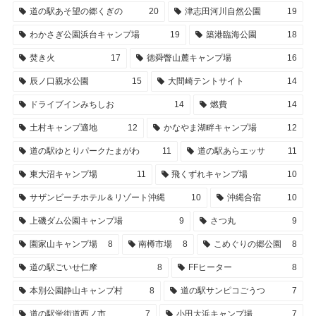
道の駅あそ望の郷くぎの
20
津志田河川自然公園
19
わかさぎ公園浜台キャンプ場
19
築港臨海公園
18
焚き火
17
徳舜瞥山麓キャンプ場
16
辰ノ口親水公園
15
大間崎テントサイト
14
ドライブインみちしお
14
燃費
14
土村キャンプ適地
12
かなやま湖畔キャンプ場
12
道の駅ゆとりパークたまがわ
11
道の駅あらエッサ
11
東大沼キャンプ場
11
飛くずれキャンプ場
10
サザンビーチホテル＆リゾート沖縄
10
沖縄合宿
10
上磯ダム公園キャンプ場
9
さつ丸
9
園家山キャンプ場
8
南樽市場
8
こめぐりの郷公園
8
道の駅ごいせ仁摩
8
FFヒーター
8
本別公園静山キャンプ村
8
道の駅サンピコごうつ
7
道の駅蛍街道西ノ市
7
小田大浜キャンプ場
7