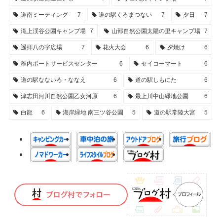
道南ミーティング
7
道の駅くろまつない
7
夕日
7
滝上渓谷公園キャンプ場
7
山部自然公園太陽の里キャンプ場
7
遥拝八の字広場
7
花火大会
6
夕焼け
6
稚内ポートサービスセンター
6
セイコーマート
6
道の駅なないろ・ななえ
6
道の駅しもにた
6
津志田河川自然公園乙女河原
6
最上川中山緑地公園
6
白龍
6
湖岸緑地 南三ツ谷公園
5
道の駅常陸大宮
5