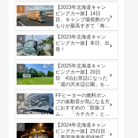
港海岸緑地広場」でター
【2023年北海道キャン
プテントを立てる
ピングカー旅】14日
目、キャンプ場視察のつ
もりが最高すぎて「寿都
浜中野営場」滞在するこ
【2023年北海道キャン
とに
ピングカー旅】本日、出
発！
【2025年北海道キャン
ピングカー旅】20日
目 4泊お世話になった
「湯の沢水辺公園」を出
発し、「函館トヨタ 森
FFヒーターの燃料ポン
店」でキャンピングカー
プの振動音が気になる方
のオイル交換完了！今日
におすすめの「防振ゴ
は伊達市の「徳舜瞥山麓
ム」 「カチカチ」とい
キャンプ場」へ
う機械音は別対策が必要
【2024年北海道キャン
です
ピングカー旅】25日目
「美国漁港海岸緑地広