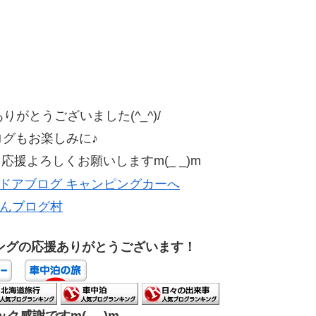
がとうございました(^_^)/
ログもお楽しみに♪
援よろしくお願いしますm(_ _)m
んブログ村
ングの応援ありがとうございます！
ク感謝ですm(_ _)m