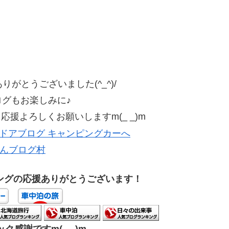
がとうございました(^_^)/
ログもお楽しみに♪
援よろしくお願いしますm(_ _)m
んブログ村
ングの応援ありがとうございます！
ク感謝ですm(_ _)m