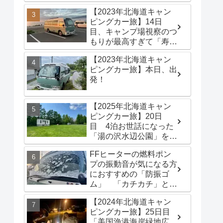
港海岸緑地広場」でター
【2023年北海道キャン
プテントを立てる
ピングカー旅】14日
目、キャンプ場視察のつ
もりが最高すぎて「寿都
浜中野営場」滞在するこ
【2023年北海道キャン
とに
ピングカー旅】本日、出
発！
【2025年北海道キャン
ピングカー旅】20日
目 4泊お世話になった
「湯の沢水辺公園」を出
発し、「函館トヨタ 森
FFヒーターの燃料ポン
店」でキャンピングカー
プの振動音が気になる方
のオイル交換完了！今日
におすすめの「防振ゴ
は伊達市の「徳舜瞥山麓
ム」 「カチカチ」とい
キャンプ場」へ
う機械音は別対策が必要
【2024年北海道キャン
です
ピングカー旅】25日目
「美国漁港海岸緑地広