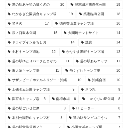
道の駅あそ望の郷くぎの
20
津志田河川自然公園
19
わかさぎ公園浜台キャンプ場
19
築港臨海公園
18
焚き火
17
徳舜瞥山麓キャンプ場
16
辰ノ口親水公園
15
大間崎テントサイト
14
ドライブインみちしお
14
燃費
14
土村キャンプ適地
12
かなやま湖畔キャンプ場
12
道の駅ゆとりパークたまがわ
11
道の駅あらエッサ
11
東大沼キャンプ場
11
飛くずれキャンプ場
10
サザンビーチホテル＆リゾート沖縄
10
沖縄合宿
10
上磯ダム公園キャンプ場
9
さつ丸
9
園家山キャンプ場
8
南樽市場
8
こめぐりの郷公園
8
道の駅ごいせ仁摩
8
FFヒーター
8
本別公園静山キャンプ村
8
道の駅サンピコごうつ
7
道の駅蛍街道西ノ市
7
小田大浜キャンプ場
7