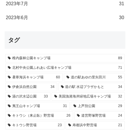
2023年7月
31
2023年6月
30
タグ
稚内森林公園キャンプ場
89
北村中央公園ふれあい広場キャンプ場
71
暑寒海浜キャンプ場
60
道の駅あゆの里矢田川
55
伊倉浜自然公園
34
道の駅 水辺プラザかもと
34
湯の沢水辺公園
33
美国漁港海岸緑地広場キャンプ場
32
夷王山キャンプ場
31
上芦別公園
29
キトウシ（来止臥）野営場
26
道営野塚野営場
24
キトウシ野営場
23
寿都浜中野営場
21