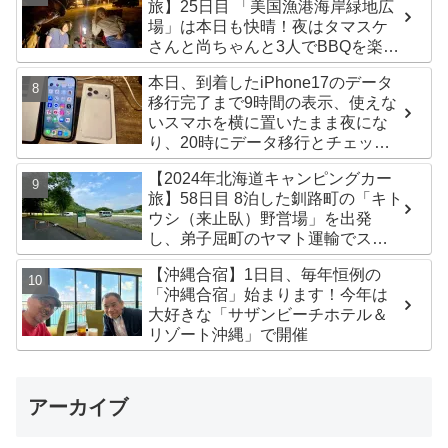
旅】25日目 「美国漁港海岸緑地広
場」は本日も快晴！夜はタマスケ
さんと尚ちゃんと3人でBBQを楽し
みました♪
本日、到着したiPhone17のデータ
移行完了まで9時間の表示、使えな
いスマホを横に置いたまま夜にな
り、20時にデータ移行とチェック
が無事完了！午後からの写真がほ
【2024年北海道キャンピングカー
ぼありません^^;
旅】58日目 8泊した釧路町の「キト
ウシ（来止臥）野営場」を出発
し、弟子屈町のヤマト運輸でステ
ッカー受け取り！今日は北見市の
【沖縄合宿】1日目、毎年恒例の
無料キャンプ場「つつじ公園キャ
「沖縄合宿」始まります！今年は
ンプ場」まで
大好きな「サザンビーチホテル＆
リゾート沖縄」で開催
アーカイブ