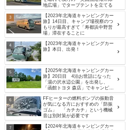
地広場」でタープテントを立てる
【2023年北海道キャンピングカー
旅】14日目、キャンプ場視察のつ
もりが最高すぎて「寿都浜中野営
場」滞在することに
【2023年北海道キャンピングカー
旅】本日、出発！
【2025年北海道キャンピングカー
旅】20日目 4泊お世話になった
「湯の沢水辺公園」を出発し、
「函館トヨタ 森店」でキャンピン
グカーのオイル交換完了！今日は
FFヒーターの燃料ポンプの振動音
伊達市の「徳舜瞥山麓キャンプ
が気になる方におすすめの「防振
場」へ
ゴム」 「カチカチ」という機械
音は別対策が必要です
【2024年北海道キャンピングカー