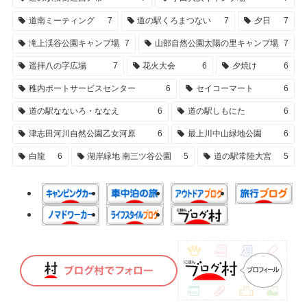
道南ミーティング
7
道の駅くろまつない
7
夕日
7
滝上渓谷公園キャンプ場
7
山部自然公園太陽の里キャンプ場
7
遥拝八の字広場
7
花火大会
6
夕焼け
6
稚内ポートサービスセンター
6
セイコーマート
6
道の駅なないろ・ななえ
6
道の駅しもにた
6
津志田河川自然公園乙女河原
6
最上川中山緑地公園
6
白龍
6
湖岸緑地 南三ツ谷公園
5
道の駅常陸大宮
5