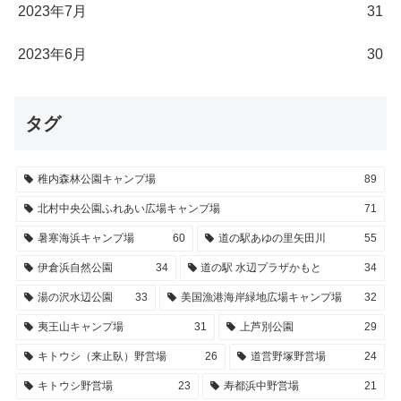
2023年7月
31
2023年6月
30
タグ
稚内森林公園キャンプ場
89
北村中央公園ふれあい広場キャンプ場
71
暑寒海浜キャンプ場
60
道の駅あゆの里矢田川
55
伊倉浜自然公園
34
道の駅 水辺プラザかもと
34
湯の沢水辺公園
33
美国漁港海岸緑地広場キャンプ場
32
夷王山キャンプ場
31
上芦別公園
29
キトウシ（来止臥）野営場
26
道営野塚野営場
24
キトウシ野営場
23
寿都浜中野営場
21