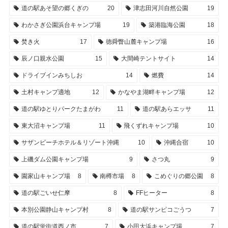
道の駅あそ望の郷くぎの
20
津志田河川自然公園
19
わかさぎ公園浜台キャンプ場
19
築港臨海公園
18
焚き火
17
徳舜瞥山麓キャンプ場
16
辰ノ口親水公園
15
大間崎テントサイト
14
ドライブインみちしお
14
燃費
14
土村キャンプ適地
12
かなやま湖畔キャンプ場
12
道の駅ゆとりパークたまがわ
11
道の駅あらエッサ
11
東大沼キャンプ場
11
飛くずれキャンプ場
10
サザンビーチホテル＆リゾート沖縄
10
沖縄合宿
10
上磯ダム公園キャンプ場
9
さつ丸
9
園家山キャンプ場
8
南樽市場
8
こめぐりの郷公園
8
道の駅ごいせ仁摩
8
FFヒーター
8
本別公園静山キャンプ村
8
道の駅サンピコごうつ
7
道の駅蛍街道西ノ市
7
小田大浜キャンプ場
7