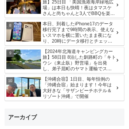
旅】25日目 「美国漁港海岸緑地広
場」は本日も快晴！夜はタマスケ
さんと尚ちゃんと3人でBBQを楽し
みました♪
本日、到着したiPhone17のデータ
移行完了まで9時間の表示、使えな
いスマホを横に置いたまま夜にな
り、20時にデータ移行とチェック
が無事完了！午後からの写真がほ
【2024年北海道キャンピングカー
ぼありません^^;
旅】58日目 8泊した釧路町の「キト
ウシ（来止臥）野営場」を出発
し、弟子屈町のヤマト運輸でステ
ッカー受け取り！今日は北見市の
【沖縄合宿】1日目、毎年恒例の
無料キャンプ場「つつじ公園キャ
「沖縄合宿」始まります！今年は
ンプ場」まで
大好きな「サザンビーチホテル＆
リゾート沖縄」で開催
アーカイブ