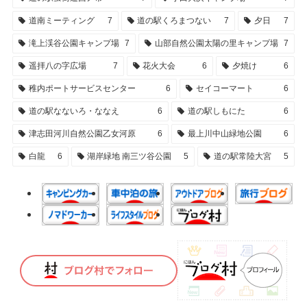
道南ミーティング
7
道の駅くろまつない
7
夕日
7
滝上渓谷公園キャンプ場
7
山部自然公園太陽の里キャンプ場
7
遥拝八の字広場
7
花火大会
6
夕焼け
6
稚内ポートサービスセンター
6
セイコーマート
6
道の駅なないろ・ななえ
6
道の駅しもにた
6
津志田河川自然公園乙女河原
6
最上川中山緑地公園
6
白龍
6
湖岸緑地 南三ツ谷公園
5
道の駅常陸大宮
5