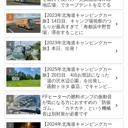
地広場」でタープテントを立てる
【2023年北海道キャンピングカー
旅】14日目、キャンプ場視察のつ
もりが最高すぎて「寿都浜中野営
場」滞在することに
【2023年北海道キャンピングカー
旅】本日、出発！
【2025年北海道キャンピングカー
旅】20日目 4泊お世話になった
「湯の沢水辺公園」を出発し、
「函館トヨタ 森店」でキャンピン
グカーのオイル交換完了！今日は
FFヒーターの燃料ポンプの振動音
伊達市の「徳舜瞥山麓キャンプ
が気になる方におすすめの「防振
場」へ
ゴム」 「カチカチ」という機械
音は別対策が必要です
【2024年北海道キャンピングカー