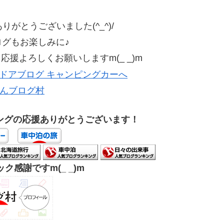
がとうございました(^_^)/
ログもお楽しみに♪
援よろしくお願いしますm(_ _)m
んブログ村
ングの応援ありがとうございます！
ク感謝ですm(_ _)m