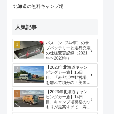
北海道の無料キャンプ場
人気記事
バスコン（24v車）のサ
ブバッテリーと走行充電
の仕様変更記録（2021
年〜2023年）
【2023年北海道キャン
ピングカー旅】15日
目、「寿都浜中野営場」
を離れて積丹の「美国漁
港海岸緑地広場」でター
【2023年北海道キャン
プテントを立てる
ピングカー旅】14日
目、キャンプ場視察のつ
もりが最高すぎて「寿都
浜中野営場」滞在するこ