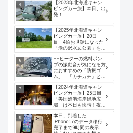
【2023年北海道キャン
とに
ピングカー旅】本日、出
発！
【2025年北海道キャン
ピングカー旅】20日
目 4泊お世話になった
「湯の沢水辺公園」を出
発し、「函館トヨタ 森
FFヒーターの燃料ポン
店」でキャンピングカー
プの振動音が気になる方
のオイル交換完了！今日
におすすめの「防振ゴ
は伊達市の「徳舜瞥山麓
ム」 「カチカチ」とい
キャンプ場」へ
う機械音は別対策が必要
【2024年北海道キャン
です
ピングカー旅】25日目
「美国漁港海岸緑地広
場」は本日も快晴！夜は
タマスケさんと尚ちゃん
本日、到着した
と3人でBBQを楽しみま
iPhone17のデータ移行
した♪
完了まで9時間の表示、