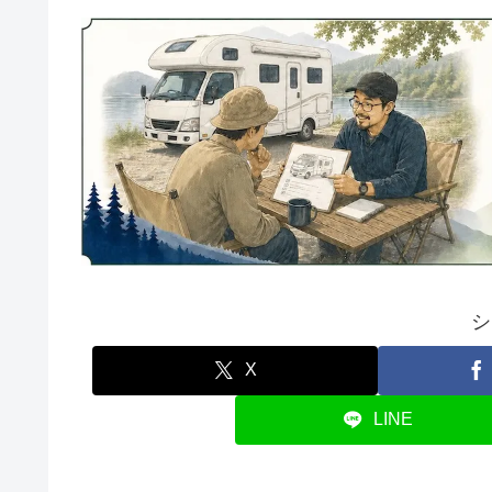
シ
X
LINE