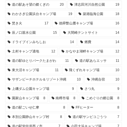
道の駅あそ望の郷くぎの
20
津志田河川自然公園
19
わかさぎ公園浜台キャンプ場
19
築港臨海公園
18
焚き火
17
徳舜瞥山麓キャンプ場
16
辰ノ口親水公園
15
大間崎テントサイト
14
ドライブインみちしお
14
燃費
14
土村キャンプ適地
12
かなやま湖畔キャンプ場
12
道の駅ゆとりパークたまがわ
11
道の駅あらエッサ
11
東大沼キャンプ場
11
飛くずれキャンプ場
10
サザンビーチホテル＆リゾート沖縄
10
沖縄合宿
10
上磯ダム公園キャンプ場
9
さつ丸
9
園家山キャンプ場
8
南樽市場
8
こめぐりの郷公園
8
道の駅ごいせ仁摩
8
FFヒーター
8
本別公園静山キャンプ村
8
道の駅サンピコごうつ
7
道の駅蛍街道西ノ市
7
小田大浜キャンプ場
7