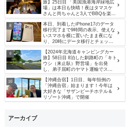
旅】25日目 「美国漁港海岸緑地広
場」は本日も快晴！夜はタマスケ
さんと尚ちゃんと3人でBBQを楽し
みました♪
本日、到着したiPhone17のデータ
移行完了まで9時間の表示、使えな
いスマホを横に置いたまま夜にな
り、20時にデータ移行とチェック
が無事完了！午後からの写真がほ
【2024年北海道キャンピングカー
ぼありません^^;
旅】58日目 8泊した釧路町の「キト
ウシ（来止臥）野営場」を出発
し、弟子屈町のヤマト運輸でステ
ッカー受け取り！今日は北見市の
【沖縄合宿】1日目、毎年恒例の
無料キャンプ場「つつじ公園キャ
「沖縄合宿」始まります！今年は
ンプ場」まで
大好きな「サザンビーチホテル＆
リゾート沖縄」で開催
アーカイブ