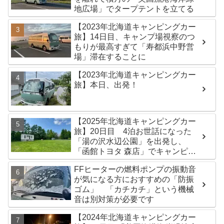
地広場」でタープテントを立てる
【2023年北海道キャンピングカー
旅】14日目、キャンプ場視察のつ
もりが最高すぎて「寿都浜中野営
場」滞在することに
【2023年北海道キャンピングカー
旅】本日、出発！
【2025年北海道キャンピングカー
旅】20日目 4泊お世話になった
「湯の沢水辺公園」を出発し、
「函館トヨタ 森店」でキャンピン
グカーのオイル交換完了！今日は
FFヒーターの燃料ポンプの振動音
伊達市の「徳舜瞥山麓キャンプ
が気になる方におすすめの「防振
場」へ
ゴム」 「カチカチ」という機械
音は別対策が必要です
【2024年北海道キャンピングカー