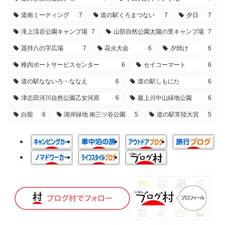
道南ミーティング
7
道の駅くろまつない
7
夕日
7
滝上渓谷公園キャンプ場
7
山部自然公園太陽の里キャンプ場
7
遥拝八の字広場
7
花火大会
6
夕焼け
6
稚内ポートサービスセンター
6
セイコーマート
6
道の駅なないろ・ななえ
6
道の駅しもにた
6
津志田河川自然公園乙女河原
6
最上川中山緑地公園
6
白龍
6
湖岸緑地 南三ツ谷公園
5
道の駅常陸大宮
5