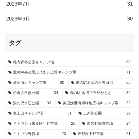
2023年7月
31
2023年6月
30
タグ
稚内森林公園キャンプ場
88
北村中央公園ふれあい広場キャンプ場
71
暑寒海浜キャンプ場
60
道の駅あゆの里矢田川
55
伊倉浜自然公園
34
道の駅 水辺プラザかもと
34
湯の沢水辺公園
33
美国漁港海岸緑地広場キャンプ場
32
夷王山キャンプ場
31
上芦別公園
29
キトウシ（来止臥）野営場
26
道営野塚野営場
24
キトウシ野営場
23
寿都浜中野営場
21