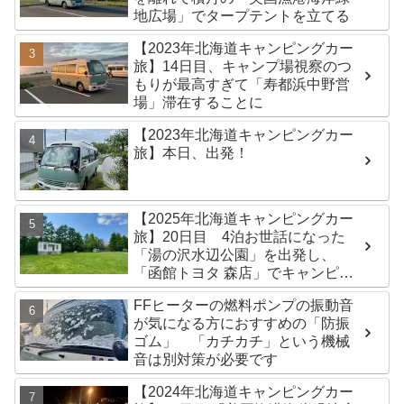
地広場」でタープテントを立てる
【2023年北海道キャンピングカー
旅】14日目、キャンプ場視察のつ
もりが最高すぎて「寿都浜中野営
場」滞在することに
【2023年北海道キャンピングカー
旅】本日、出発！
【2025年北海道キャンピングカー
旅】20日目 4泊お世話になった
「湯の沢水辺公園」を出発し、
「函館トヨタ 森店」でキャンピン
グカーのオイル交換完了！今日は
FFヒーターの燃料ポンプの振動音
伊達市の「徳舜瞥山麓キャンプ
が気になる方におすすめの「防振
場」へ
ゴム」 「カチカチ」という機械
音は別対策が必要です
【2024年北海道キャンピングカー