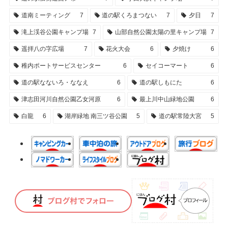
道南ミーティング
7
道の駅くろまつない
7
夕日
7
滝上渓谷公園キャンプ場
7
山部自然公園太陽の里キャンプ場
7
遥拝八の字広場
7
花火大会
6
夕焼け
6
稚内ポートサービスセンター
6
セイコーマート
6
道の駅なないろ・ななえ
6
道の駅しもにた
6
津志田河川自然公園乙女河原
6
最上川中山緑地公園
6
白龍
6
湖岸緑地 南三ツ谷公園
5
道の駅常陸大宮
5