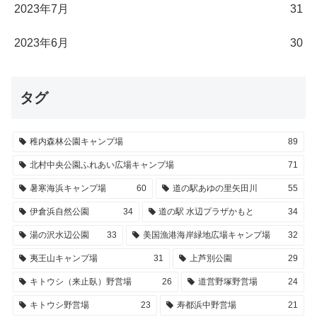
2023年7月
31
2023年6月
30
タグ
稚内森林公園キャンプ場
89
北村中央公園ふれあい広場キャンプ場
71
暑寒海浜キャンプ場
60
道の駅あゆの里矢田川
55
伊倉浜自然公園
34
道の駅 水辺プラザかもと
34
湯の沢水辺公園
33
美国漁港海岸緑地広場キャンプ場
32
夷王山キャンプ場
31
上芦別公園
29
キトウシ（来止臥）野営場
26
道営野塚野営場
24
キトウシ野営場
23
寿都浜中野営場
21