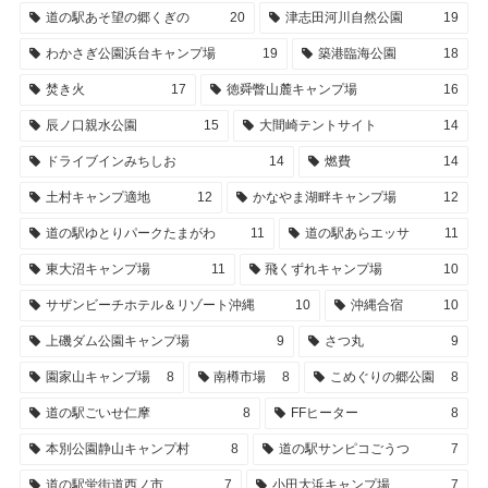
道の駅あそ望の郷くぎの
20
津志田河川自然公園
19
わかさぎ公園浜台キャンプ場
19
築港臨海公園
18
焚き火
17
徳舜瞥山麓キャンプ場
16
辰ノ口親水公園
15
大間崎テントサイト
14
ドライブインみちしお
14
燃費
14
土村キャンプ適地
12
かなやま湖畔キャンプ場
12
道の駅ゆとりパークたまがわ
11
道の駅あらエッサ
11
東大沼キャンプ場
11
飛くずれキャンプ場
10
サザンビーチホテル＆リゾート沖縄
10
沖縄合宿
10
上磯ダム公園キャンプ場
9
さつ丸
9
園家山キャンプ場
8
南樽市場
8
こめぐりの郷公園
8
道の駅ごいせ仁摩
8
FFヒーター
8
本別公園静山キャンプ村
8
道の駅サンピコごうつ
7
道の駅蛍街道西ノ市
7
小田大浜キャンプ場
7