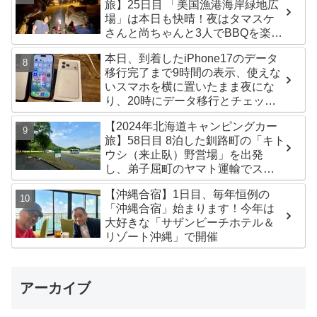
旅】25日目 「美国漁港海岸緑地広
場」は本日も快晴！夜はタマスケ
さんと尚ちゃんと3人でBBQを楽し
みました♪
本日、到着したiPhone17のデータ
移行完了まで9時間の表示、使えな
いスマホを横に置いたまま夜にな
り、20時にデータ移行とチェック
が無事完了！午後からの写真がほ
【2024年北海道キャンピングカー
ぼありません^^;
旅】58日目 8泊した釧路町の「キト
ウシ（来止臥）野営場」を出発
し、弟子屈町のヤマト運輸でステ
ッカー受け取り！今日は北見市の
【沖縄合宿】1日目、毎年恒例の
無料キャンプ場「つつじ公園キャ
「沖縄合宿」始まります！今年は
ンプ場」まで
大好きな「サザンビーチホテル＆
リゾート沖縄」で開催
アーカイブ