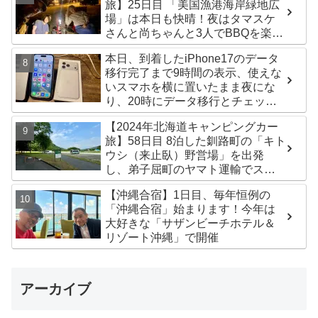
旅】25日目 「美国漁港海岸緑地広
場」は本日も快晴！夜はタマスケ
さんと尚ちゃんと3人でBBQを楽し
みました♪
本日、到着したiPhone17のデータ
移行完了まで9時間の表示、使えな
いスマホを横に置いたまま夜にな
り、20時にデータ移行とチェック
が無事完了！午後からの写真がほ
【2024年北海道キャンピングカー
ぼありません^^;
旅】58日目 8泊した釧路町の「キト
ウシ（来止臥）野営場」を出発
し、弟子屈町のヤマト運輸でステ
ッカー受け取り！今日は北見市の
【沖縄合宿】1日目、毎年恒例の
無料キャンプ場「つつじ公園キャ
「沖縄合宿」始まります！今年は
ンプ場」まで
大好きな「サザンビーチホテル＆
リゾート沖縄」で開催
アーカイブ