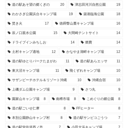
道の駅あそ望の郷くぎの
20
津志田河川自然公園
19
わかさぎ公園浜台キャンプ場
19
築港臨海公園
18
焚き火
17
徳舜瞥山麓キャンプ場
16
辰ノ口親水公園
15
大間崎テントサイト
14
ドライブインみちしお
14
燃費
14
土村キャンプ適地
12
かなやま湖畔キャンプ場
12
道の駅ゆとりパークたまがわ
11
道の駅あらエッサ
11
東大沼キャンプ場
11
飛くずれキャンプ場
10
サザンビーチホテル＆リゾート沖縄
10
沖縄合宿
10
上磯ダム公園キャンプ場
9
さつ丸
9
園家山キャンプ場
8
南樽市場
8
こめぐりの郷公園
8
道の駅ごいせ仁摩
8
FFヒーター
8
本別公園静山キャンプ村
8
道の駅サンピコごうつ
7
道の駅蛍街道西ノ市
7
小田大浜キャンプ場
7