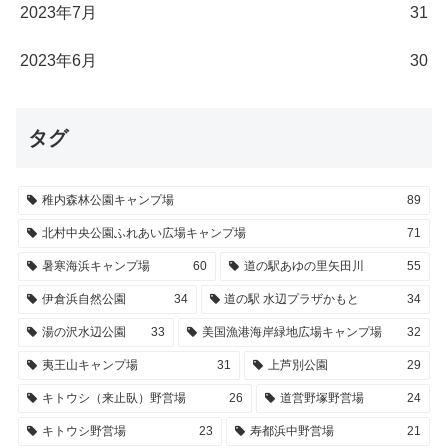
2023年7月
31
2023年6月
30
タグ
稚内森林公園キャンプ場
89
北村中央公園ふれあい広場キャンプ場
71
暑寒海浜キャンプ場
60
道の駅あゆの里矢田川
55
伊倉浜自然公園
34
道の駅 水辺プラザかもと
34
湯の沢水辺公園
33
美国漁港海岸緑地広場キャンプ場
32
夷王山キャンプ場
31
上芦別公園
29
キトウシ（来止臥）野営場
26
道営野塚野営場
24
キトウシ野営場
23
寿都浜中野営場
21