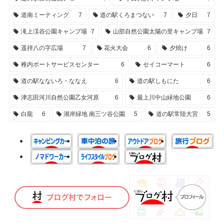
道南ミーティング
7
道の駅くろまつない
7
夕日
7
滝上渓谷公園キャンプ場
7
山部自然公園太陽の里キャンプ場
7
遥拝八の字広場
7
花火大会
6
夕焼け
6
稚内ポートサービスセンター
6
セイコーマート
6
道の駅なないろ・ななえ
6
道の駅しもにた
6
津志田河川自然公園乙女河原
6
最上川中山緑地公園
6
白龍
6
湖岸緑地 南三ツ谷公園
5
道の駅常陸大宮
5