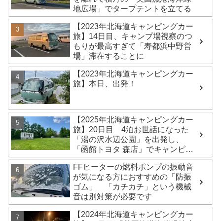
地広場」でタープテントを立てる
【2023年北海道キャンピングカー
旅】14日目、キャンプ場視察のつ
もりが最高すぎて「寿都浜中野営
場」滞在することに
【2023年北海道キャンピングカー
旅】本日、出発！
【2025年北海道キャンピングカー
旅】20日目 4泊お世話になった
「湯の沢水辺公園」を出発し、
「函館トヨタ 森店」でキャンピン
グカーのオイル交換完了！今日は
FFヒーターの燃料ポンプの振動音
伊達市の「徳舜瞥山麓キャンプ
が気になる方におすすめの「防振
場」へ
ゴム」 「カチカチ」という機械
音は別対策が必要です
【2024年北海道キャンピングカー