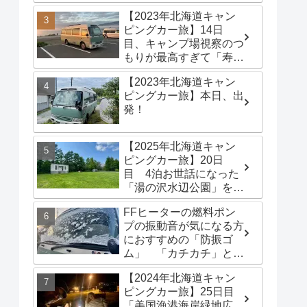
港海岸緑地広場」でター
【2023年北海道キャン
プテントを立てる
ピングカー旅】14日
目、キャンプ場視察のつ
もりが最高すぎて「寿都
浜中野営場」滞在するこ
【2023年北海道キャン
とに
ピングカー旅】本日、出
発！
【2025年北海道キャン
ピングカー旅】20日
目 4泊お世話になった
「湯の沢水辺公園」を出
発し、「函館トヨタ 森
FFヒーターの燃料ポン
店」でキャンピングカー
プの振動音が気になる方
のオイル交換完了！今日
におすすめの「防振ゴ
は伊達市の「徳舜瞥山麓
ム」 「カチカチ」とい
キャンプ場」へ
う機械音は別対策が必要
【2024年北海道キャン
です
ピングカー旅】25日目
「美国漁港海岸緑地広