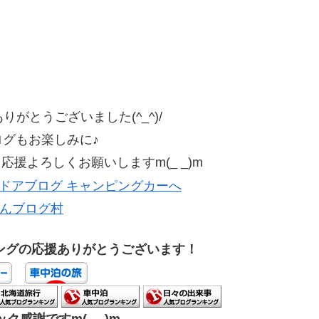
がとうございました(^_^)/
ログもお楽しみに♪
援よろしくお願いしますm(_ _)m
んブログ村
ングの応援ありがとうございます！
ク感謝ですm(_ _)m