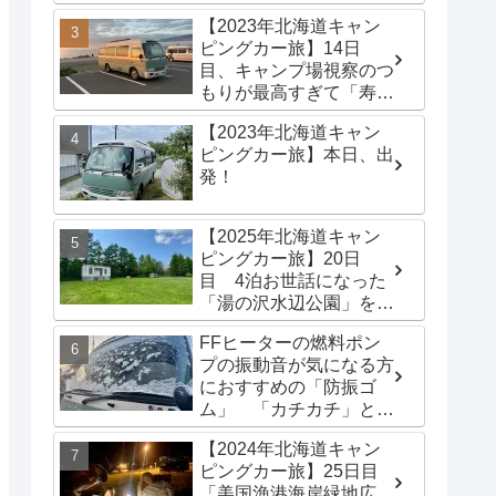
港海岸緑地広場」でター
【2023年北海道キャン
プテントを立てる
ピングカー旅】14日
目、キャンプ場視察のつ
もりが最高すぎて「寿都
浜中野営場」滞在するこ
【2023年北海道キャン
とに
ピングカー旅】本日、出
発！
【2025年北海道キャン
ピングカー旅】20日
目 4泊お世話になった
「湯の沢水辺公園」を出
発し、「函館トヨタ 森
FFヒーターの燃料ポン
店」でキャンピングカー
プの振動音が気になる方
のオイル交換完了！今日
におすすめの「防振ゴ
は伊達市の「徳舜瞥山麓
ム」 「カチカチ」とい
キャンプ場」へ
う機械音は別対策が必要
【2024年北海道キャン
です
ピングカー旅】25日目
「美国漁港海岸緑地広