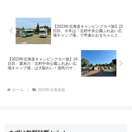
温度計はこちら。昨晩はFFヒーターを2
時間ほど稼働し、就寝時にOFFにして寝
ました。早朝の...
【2023年北海道キャンピングカー旅】22
日目、今年は「北村中央公園ふれあい広
場キャンプ場」で早速かおるちゃんと合
流、宴会スタート！
【2023年北海道キャンピングカー旅】24
日目、週末の「北村中央公園ふれあい広
場キャンプ場」は大賑わい！道民のサト
ルさんからパンの差し入れ
ホーム
2023年北海道旅