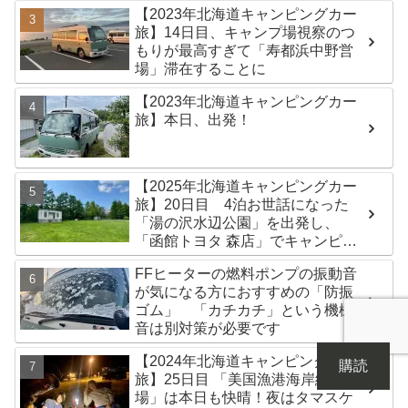
【2023年北海道キャンピングカー
旅】14日目、キャンプ場視察のつ
もりが最高すぎて「寿都浜中野営
場」滞在することに
【2023年北海道キャンピングカー
旅】本日、出発！
【2025年北海道キャンピングカー
旅】20日目 4泊お世話になった
「湯の沢水辺公園」を出発し、
「函館トヨタ 森店」でキャンピン
グカーのオイル交換完了！今日は
FFヒーターの燃料ポンプの振動音
伊達市の「徳舜瞥山麓キャンプ
が気になる方におすすめの「防振
場」へ
ゴム」 「カチカチ」という機械
音は別対策が必要です
【2024年北海道キャンピングカー
購読
旅】25日目 「美国漁港海岸緑地広
場」は本日も快晴！夜はタマスケ