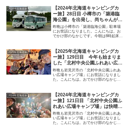
【2024年北海道キャンピングカ
2024年北海道旅
ー旅】28日目 小樽市の「築港臨
海公園」を出発し、尚ちゃんがい
る「南樽市場」でお買い物をして
昨晩は小樽市の「築港臨海公園」駐車場
岩見沢市の無料キャンプ場「北村
にお世話になりました。こんにちは。お
でかけ部のなかじです。今朝は8時起床！
中央公園ふれあい広場キャンプ
天気は晴れです♪朝のコーヒーを淹れて、
場」へ！
「おっ！チャンネル」の最新動画を見な
がらトーストで朝ご飯。80数万円の
【2025年北海道キャンピングカ
2025年北海道旅
Macbook Pro...
ー旅】129日目 今年も始まりま
した「北村中央公園ふれあい広場
キャンプ場」での「プー太」家と
昨晩も岩見沢市の「北村中央公園ふれあ
「すみ丸」家との合同キャンプ！
い広場キャンプ場」にお世話になりまし
た。こんにちは。おでかけ部のなかじで
さんまのお刺身やラム肉のしゃぶ
す。今朝は8時41分に起床！曇り空です。
しゃぶがめちゃウマでした♪
起床時の温度計はこちら。Tシャツでは少
し肌寒い朝です。まずはみゅうちゃんの
【2024年北海道キャンピングカ
2024年北海道旅
朝ご飯から(=^・...
ー旅】121日目 「北村中央公園ふ
れあい広場キャンプ場」は快晴
に！お昼からまったりして、夜は
昨晩も岩見沢市の「北村中央公園ふれあ
お隣さんも一緒に爆笑宴会に♪
い広場キャンプ場」にお世話になりまし
た。こんにちは。おでかけ部のなかじで
す。今朝は7時20分に起床！昨日飲みすぎ