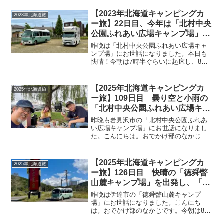
て少しフラフラですが二日酔いはありま
せん^^;途中からハイボールに変えたのが
【2023年北海道キャンピングカ
2023年北海道旅
良かったようです...
ー旅】22日目、今年は「北村中央
公園ふれあい広場キャンプ場」で
早速かおるちゃんと合流、宴会ス
昨晩は「北村中央公園ふれあい広場キャ
タート！
ンプ場」にお世話になりました。本日も
快晴！今朝は7時半ぐらいに起床し、8時
にキャンプ場隣の「北村温泉」で朝風呂
^^歩いていけるし、朝の6時から入浴でき
ます。入浴料は650円。入浴している人は
【2025年北海道キャンピングカ
2025年北海道旅
3名ほど。朝風...
ー旅】109日目 曇り空と小雨の
「北村中央公園ふれあい広場キャ
ンプ場」午後にBocchiさんが到
昨晩も岩見沢市の「北村中央公園ふれあ
着し、のんのんさんと3人でBBQ
い広場キャンプ場」にお世話になりまし
た。こんにちは。おでかけ部のなかじで
開始！大盛りあがりまま2次会で
す。今朝は7時33分に起床！曇り空です。
締めのみそラーメン
みゅうちゃんはまだ寝てます(-_-)zzz起床
時の温度計はこちら。かなり涼しい朝で
【2025年北海道キャンピングカ
2025年北海道旅
す♪まずは...
ー旅】126日目 快晴の「徳舜瞥
山麓キャンプ場」を出発し、「き
のこ王国 大滝本店」で「きのこ
昨晩は伊達市の「徳舜瞥山麓キャンプ
天ぷら盛り合わせ」と串物を購
場」にお世話になりました。こんにち
は。おでかけ部のなかじです。今朝は8時
入！「北村中央公園ふれあい広場
25分に起床！青空です＼(^o^)／起床時の
キャンプ場」に到着