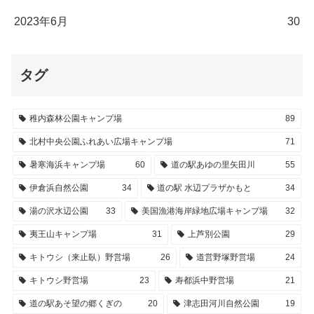
2023年6月
30
タグ
稚内森林公園キャンプ場
89
北村中央公園ふれあい広場キャンプ場
71
暑寒海浜キャンプ場
60
道の駅あゆの里矢田川
55
伊倉浜自然公園
34
道の駅 水辺プラザかもと
34
湯の沢水辺公園
33
美国漁港海岸緑地広場キャンプ場
32
夷王山キャンプ場
31
上芦別公園
29
キトウシ（来止臥）野営場
26
道営野塚野営場
24
キトウシ野営場
23
寿都浜中野営場
21
道の駅あそ望の郷くぎの
20
津志田河川自然公園
19