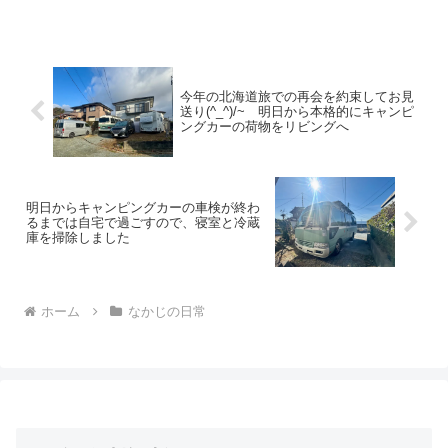
全に秋空です♪次第に晴れ間が広がる予報
です。朝のコーヒーを淹れて、トースト
とバナナで朝ご...
今年の北海道旅での再会を約束してお見
送り(^_^)/~ 明日から本格的にキャンピ
ングカーの荷物をリビングへ
明日からキャンピングカーの車検が終わ
るまでは自宅で過ごすので、寝室と冷蔵
庫を掃除しました
ホーム
なかじの日常