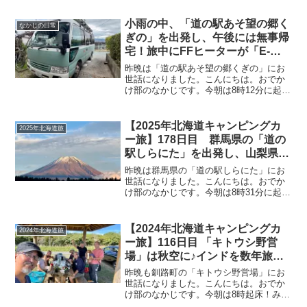
ぎに目は覚めていたのですが、横になっ
たままスマホを見ていました^^;起床時の
小雨の中、「道の駅あそ望の郷く
なかじの日常
温度計は...
ぎの」を出発し、午後には無事帰
宅！旅中にFFヒーターが「E-
03」で停止したので、Amazonで
昨晩は「道の駅あそ望の郷くぎの」にお
「グロープラグ」を、アリエクで
世話になりました。こんにちは。おでか
け部のなかじです。今朝は8時12分に起
は「FFヒーター」本体を注文し
床！天気予報通りの雨です。起床時の温
ておきました
度計はこちら。車内温度17.5℃。雨が降
っているということもあり、暖かいで
【2025年北海道キャンピングカ
2025年北海道旅
す。まずはみゅうちゃ...
ー旅】178日目 群馬県の「道の
駅しらにた」を出発し、山梨県の
「道の駅きよさと」でお昼休憩
昨晩は群馬県の「道の駅しらにた」にお
♪160km走行して静岡県の「道の
世話になりました。こんにちは。おでか
け部のなかじです。今朝は8時31分に起
駅 朝霧高原」に到着！夕方は富
床！曇り空です。起床時の温度計はこち
士山が綺麗に見えました＼(^o^)
ら。夜中に暖房（家庭用エアコン）を30
／
分タイマーで2度稼働させました。設定温
【2024年北海道キャンピングカ
2024年北海道旅
度は16℃です。ま...
ー旅】116日目 「キトウシ野営
場」は秋空に♪インドを数年旅し
たバイクの旅人が作ったオリジナ
昨晩も釧路町の「キトウシ野営場」にお
ルカレーやサラダ、チャイが最高
世話になりました。こんにちは。おでか
け部のなかじです。今朝は8時起床！みゅ
すぎた！
うちゃんは既にお目覚め(=^・^=)もう完