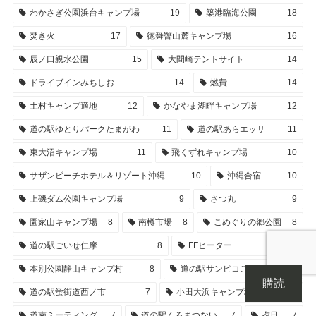
わかさぎ公園浜台キャンプ場
19
築港臨海公園
18
焚き火
17
徳舜瞥山麓キャンプ場
16
辰ノ口親水公園
15
大間崎テントサイト
14
ドライブインみちしお
14
燃費
14
土村キャンプ適地
12
かなやま湖畔キャンプ場
12
道の駅ゆとりパークたまがわ
11
道の駅あらエッサ
11
東大沼キャンプ場
11
飛くずれキャンプ場
10
サザンビーチホテル＆リゾート沖縄
10
沖縄合宿
10
上磯ダム公園キャンプ場
9
さつ丸
9
園家山キャンプ場
8
南樽市場
8
こめぐりの郷公園
8
道の駅ごいせ仁摩
8
FFヒーター
8
本別公園静山キャンプ村
8
道の駅サンピコごうつ
7
購読
道の駅蛍街道西ノ市
7
小田大浜キャンプ場
7
道南ミーティング
7
道の駅くろまつない
7
夕日
7