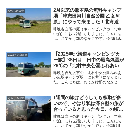
2月以来の熊本県の無料キャンプ
なかじの日常
場「津志田河川自然公園 乙女河
原」にやって来ました！北海道旅
へ出発する前に来れてよかったで
昨晩も自宅の庭（キャンピングカーで車
す♪
中泊）にお世話になりました。こんにち
は。おでかけ部のなかじです。今朝は8時
19分に起床！青空しか見えません＼(^o^)
／起床時の温度計はこちら。もう、暖房
が不要な季節になってきた…かな。まず
【2025年北海道キャンピングカ
2025年北海道旅
はみゅうちゃん...
ー旅】38日目 日中の最高気温が
29℃の「北村中央公園ふれあい広
場キャンプ場」、タープ下で寛ぐ
昨晩も岩見沢市の「北村中央公園ふれあ
のを断念して冷房が効いた車内で
い広場キャンプ場」にお世話になりまし
た。こんにちは。おでかけ部のなかじで
1日過ごしました♪夕方の1時間だ
す。今朝は7時56分に起床！本日も青空ス
けタープ下で読書
タートです＼(^o^)／起床時の温度計はこ
ちら。8時の時点で外気温が30℃を示して
1週間の旅はどうしても移動が多
なかじの日常
います^^...
いので、やはり私は滞在型の旅が
合っていると思った今日この頃、
本日からまた自宅でのんびり生活
昨晩は自宅の庭（キャンピングカーで車
へ♪我が家（キャンピングカー）
中泊）にお世話になりました。こんにち
は。おでかけ部のなかじです。今朝は8時
用の掃除機を買い替えました！
57分に起床！空は青空です＼(^o^)／8時過