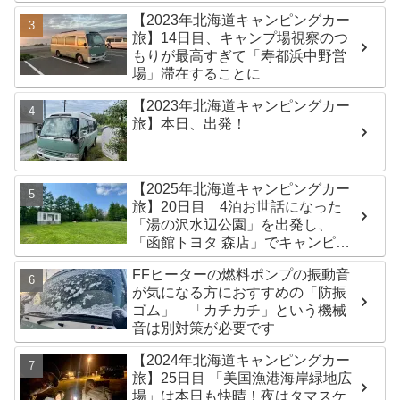
【2023年北海道キャンピングカー
旅】14日目、キャンプ場視察のつ
もりが最高すぎて「寿都浜中野営
場」滞在することに
【2023年北海道キャンピングカー
旅】本日、出発！
【2025年北海道キャンピングカー
旅】20日目 4泊お世話になった
「湯の沢水辺公園」を出発し、
「函館トヨタ 森店」でキャンピン
グカーのオイル交換完了！今日は
FFヒーターの燃料ポンプの振動音
伊達市の「徳舜瞥山麓キャンプ
が気になる方におすすめの「防振
場」へ
ゴム」 「カチカチ」という機械
音は別対策が必要です
【2024年北海道キャンピングカー
旅】25日目 「美国漁港海岸緑地広
場」は本日も快晴！夜はタマスケ