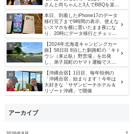
さんと尚ちゃんと3人でBBQを楽し
みました♪
本日、到着したiPhone17のデータ
移行完了まで9時間の表示、使えな
いスマホを横に置いたまま夜にな
り、20時にデータ移行とチェック
が無事完了！午後からの写真がほ
【2024年北海道キャンピングカー
ぼありません^^;
旅】58日目 8泊した釧路町の「キト
ウシ（来止臥）野営場」を出発
し、弟子屈町のヤマト運輸でステ
ッカー受け取り！今日は北見市の
【沖縄合宿】1日目、毎年恒例の
無料キャンプ場「つつじ公園キャ
「沖縄合宿」始まります！今年は
ンプ場」まで
大好きな「サザンビーチホテル＆
リゾート沖縄」で開催
アーカイブ
2026年8月
7