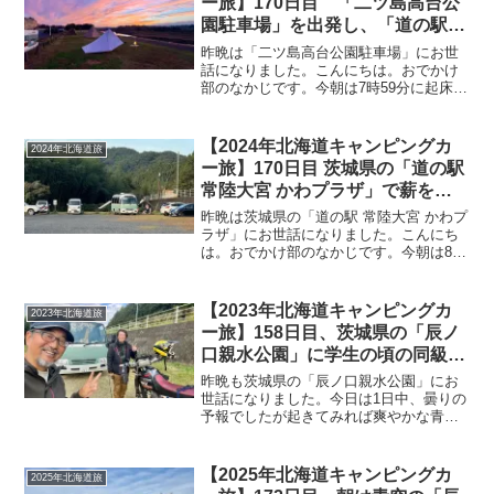
ー旅】170日目 「二ツ島高台公
園駐車場」を出発し、「道の駅
常陸大宮 かわプラザ」で焚き火
昨晩は「二ツ島高台公園駐車場」にお世
用の薪を購入！その後「辰ノ口親
話になりました。こんにちは。おでかけ
部のなかじです。今朝は7時59分に起床！
水公園キャンプ場」に到着し、タ
青空が見えます＼(^o^)／起床時の温度計
ープ設営完了
はこちら。夜中に目が覚めたときの室温
が13℃ほどだったのでFFヒーターをON！
【2024年北海道キャンピングカ
2024年北海道旅
起床時は...
ー旅】170日目 茨城県の「道の駅
常陸大宮 かわプラザ」で薪を購
入し、1年振りの無料キャンプ場
昨晩は茨城県の「道の駅 常陸大宮 かわプ
「辰ノ口親水公園」へ！タープ設
ラザ」にお世話になりました。こんにち
は。おでかけ部のなかじです。今朝は8時
営完了
13分に起床！天気は快晴です＼(^o^)／雲
が面白いです^^朝のコーヒーを淹れて、
トーストと豆乳ゼリーで朝ご飯。「塩豆
【2023年北海道キャンピングカ
2023年北海道旅
大福」も...
ー旅】158日目、茨城県の「辰ノ
口親水公園」に学生の頃の同級生
が来訪！午後にはタープテントを
昨晩も茨城県の「辰ノ口親水公園」にお
撤収して「道の駅 常陸大宮」へ
世話になりました。今日は1日中、曇りの
予報でしたが起きてみれば爽やかな青空
(^_^)/今日の朝ご飯は納豆が無いので目玉
焼きのみ。お湯を注げばできる味噌汁を
いくつか貰っていたので、味噌汁を作れ
【2025年北海道キャンピングカ
2025年北海道旅
ばよかったです...