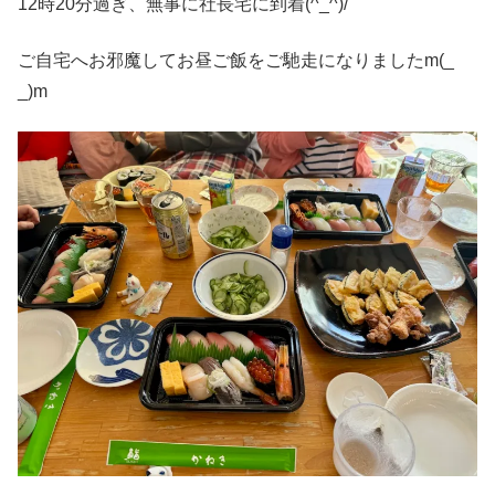
12時20分過ぎ、無事に社長宅に到着(^_^)/
ご自宅へお邪魔してお昼ご飯をご馳走になりましたm(_
_)m