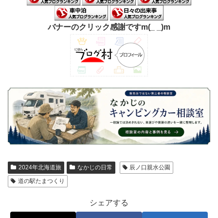
バナーのクリック感謝ですm(_ _)m
2024年北海道旅
なかじの日常
辰ノ口親水公園
道の駅たまつくり
シェアする