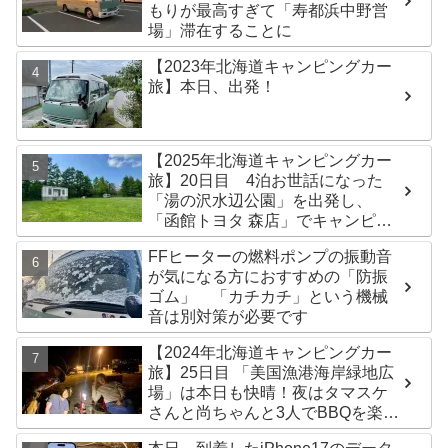
もりが最高すぎて「寿都浜中野営
場」滞在することに
【2023年北海道キャンピングカー
旅】本日、出発！
【2025年北海道キャンピングカー
旅】20日目 4泊お世話になった
「湯の沢水辺公園」を出発し、
「函館トヨタ 森店」でキャンピン
グカーのオイル交換完了！今日は
FFヒーターの燃料ポンプの振動音
伊達市の「徳舜瞥山麓キャンプ
が気になる方におすすめの「防振
場」へ
ゴム」 「カチカチ」という機械
音は別対策が必要です
【2024年北海道キャンピングカー
旅】25日目 「美国漁港海岸緑地広
場」は本日も快晴！夜はタマスケ
さんと尚ちゃんと3人でBBQを楽し
みました♪