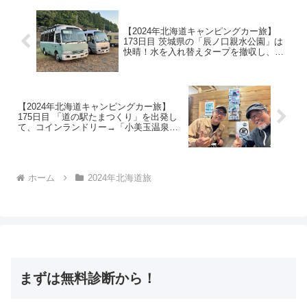
【2024年北海道キャンピングカー旅】
173日目 茨城県の「辰ノ口親水公園」は
快晴！水を入れ替えタープを撤収し、夕
方にFacebook繋がりの石井さんが来てく
れて我が家で宴会♪
【2024年北海道キャンピングカー旅】
175日目 「道の駅たまつくり」を出発し
て、コインランドリー→「小美玉温泉
湯〜GO！」で温泉に入り「CARVO」さ
んへ！今晩は「道の駅 水の郷さわら」で
終了
ホーム
2024年北海道旅
まずは無料診断から！