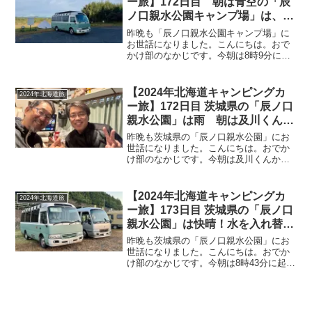
ー旅】172日目 朝は青空の「辰
ノ口親水公園キャンプ場」は、天
気予報どおり午後から雨に！外れ
昨晩も「辰ノ口親水公園キャンプ場」に
やすいFFヒーターのダクトをビ
お世話になりました。こんにちは。おで
かけ部のなかじです。今朝は8時9分に起
スで固定し、みゅうちゃんの爪と
床！曇り予報のはずですが青空が見えま
ぎポールを交換しました
す。起床時の温度計はこちら。朝5時ぐら
いに目が覚めたときの車内の気温が16℃
【2024年北海道キャンピングカ
2024年北海道旅
ほどだったので、起...
ー旅】172日目 茨城県の「辰ノ口
親水公園」は雨 朝は及川くんが
コンビニで買ってきてくれたおに
昨晩も茨城県の「辰ノ口親水公園」にお
ぎりで朝ご飯♪雨が止まず、車内
世話になりました。こんにちは。おでか
け部のなかじです。今朝は及川くんから
でのんびり過ごす1日でした
の電話で8時7分に起床！LINEを確認する
と、6時53分にメッセージ、7時24分と7
時46分に着信あり^^;気付かずに爆睡して
【2024年北海道キャンピングカ
2024年北海道旅
いまし...
ー旅】173日目 茨城県の「辰ノ口
親水公園」は快晴！水を入れ替え
タープを撤収し、夕方に
昨晩も茨城県の「辰ノ口親水公園」にお
Facebook繋がりの石井さんが来
世話になりました。こんにちは。おでか
け部のなかじです。今朝は8時43分に起
てくれて我が家で宴会♪
床！見事な快晴ですが、太陽がまだ山で
隠れていて日が差しません^^;朝のコーヒ
ーを淹れて、トーストと豆乳ゼリーで朝
ご飯。美味しくいた...