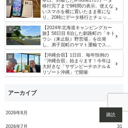
本日、到着したiPhone17のデータ
移行完了まで9時間の表示、使えな
いスマホを横に置いたまま夜にな
り、20時にデータ移行とチェック
が無事完了！午後からの写真がほ
【2024年北海道キャンピングカー
ぼありません^^;
旅】58日目 8泊した釧路町の「キト
ウシ（来止臥）野営場」を出発
し、弟子屈町のヤマト運輸でステ
ッカー受け取り！今日は北見市の
【沖縄合宿】1日目、毎年恒例の
無料キャンプ場「つつじ公園キャ
「沖縄合宿」始まります！今年は
ンプ場」まで
大好きな「サザンビーチホテル＆
リゾート沖縄」で開催
アーカイブ
2026年8月
8
購読
2026年7月
31