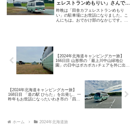
ェレストランめもりい」さんで美
味しいコーヒーをいただき出発！
昨晩は「田舎カフェレストランめもり
30kmほど走行し、昨年もお世話
い」の駐車場にお世話になりました。こ
んにちは。おでかけ部のなかじです。今
になった「最上川中山緑地公園」
朝は7時30分に起床！7時18分にデコさん
へ
からのDMでコーヒーのお誘いが来ていた
ので、「準備をして行きます」とお返事
(^_^)/起床時...
【2024年北海道キャンピングカー旅】
166日目 山形県の「最上川中山緑地公
園」の日中はポカポカ♪チェアを外に出し
て「サッポロクラシック」で乾杯、そし
てウトウト
【2024年北海道キャンピングカー旅】
168日目 「道の駅 ひらた」を出発し、一
昨年もお世話になったいわき市の「四倉
海水浴場駐車場」へ！隣の「道の駅よつ
くら港」は定休日
ホーム
2024年北海道旅