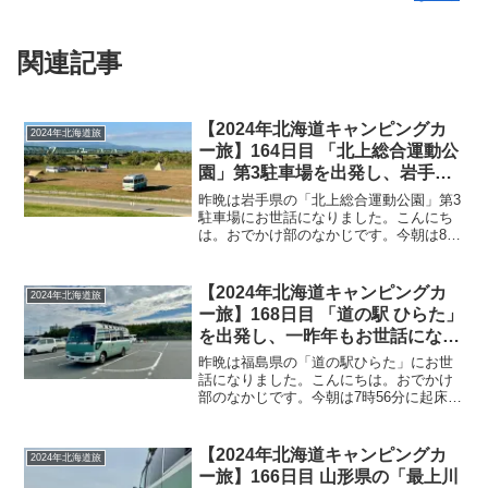
関連記事
【2024年北海道キャンピングカ
2024年北海道旅
ー旅】164日目 「北上総合運動公
園」第3駐車場を出発し、岩手県
から秋田県、そして山形県まで南
昨晩は岩手県の「北上総合運動公園」第3
下し無料でキャンプ利用ができる
駐車場にお世話になりました。こんにち
は。おでかけ部のなかじです。今朝は8時
「最上川中山緑地公園」へ
5分に起床！近くに高校があり、ちょうど
通学の時間だったため学生が次々にキャ
ンピングカーの後方を通過^^;外に出てキ
【2024年北海道キャンピングカ
2024年北海道旅
ャンピングカー...
ー旅】168日目 「道の駅 ひらた」
を出発し、一昨年もお世話になっ
たいわき市の「四倉海水浴場駐車
昨晩は福島県の「道の駅ひらた」にお世
場」へ！隣の「道の駅よつくら
話になりました。こんにちは。おでかけ
部のなかじです。今朝は7時56分に起床！
港」は定休日
朝方、少し寒かったのでFFヒーターをつ
け、室温が17℃まで上がったところでベ
ッドから起き上がりました(^_^)/雲があり
【2024年北海道キャンピングカ
2024年北海道旅
ますが日...
ー旅】166日目 山形県の「最上川