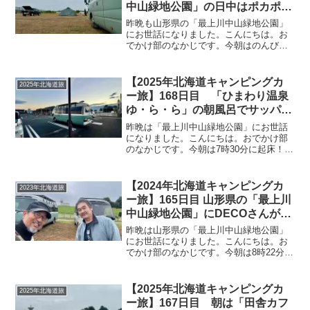
中山緑地公園」の日中はポカポカ
♪チェアを外に出して「サッポロ
昨晩も山形県の「最上川中山緑地公園」
クラシック」で乾杯、そしてウト
にお世話になりました。こんにちは。お
でかけ部のなかじです。今朝はのんびり9
ウト
時起床！本日も霧に包まれています^^;朝
のコーヒーを淹れて、トーストとコーヒ
ーゼリーで朝ご飯。美味しくいただきま
【2025年北海道キャンピングカ
2025年北海道旅
した♪おご馳走様で...
ー旅】168日目 「ひまわり温泉
ゆ・ら・ら」の朝風呂でサッパリ
して、1泊お世話になった「最上
昨晩は「最上川中山緑地公園」にお世話
川中山緑地公園」を出発！3年振
になりました。こんにちは。おでかけ部
のなかじです。今朝は7時30分に起床！曇
りに「道の駅 南相馬」へ
り空です。起床時の温度計はこちら。寝
る前にFFヒーターで車内を23℃ほどまで
上げて就寝。夜中もFFヒーター不要で快
【2024年北海道キャンピングカ
2023年北海道旅
適に眠れました...
ー旅】165日目 山形県の「最上川
中山緑地公園」にDECOさんが！
昨年の稚内以来の再会です♪夕方
昨晩は山形県の「最上川中山緑地公園」
近くになるとテントが増えていま
にお世話になりました。こんにちは。お
でかけ部のなかじです。今朝は8時22分に
した
起床！あれっ？晴れの予報だったはずで
すが…。これは曇りではなく霧の発生で
すね^^;全方向、真っ白です。朝のルーテ
【2025年北海道キャンピングカ
2025年北海道旅
ィンを済ませ、ト...
ー旅】167日目 朝は「田舎カフ