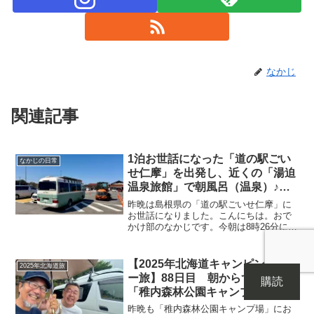
なかじ
関連記事
1泊お世話になった「道の駅ごい
なかじの日常
せ仁摩」を出発し、近くの「湯迫
温泉旅館」で朝風呂（温泉）♪サ
ッパリして、100kmほど走行し
昨晩は島根県の「道の駅ごいせ仁摩」に
「道の駅あらエッサ」まで！あす
お世話になりました。こんにちは。おで
かけ部のなかじです。今朝は8時26分に起
は「道の駅あゆの里矢田川」到着
床！雲の間から青空が見えます^^起床時
です
の温度計はこちら。車内温度15.4℃、外
気温15.9℃。昨晩はFFヒーターの設定を
【2025年北海道キャンピングカ
2025年北海道旅
14℃に...
ー旅】88日目 朝からずっと雨の
購読
「稚内森林公園キャンプ場」自遊
人さんが出発し、「タケちゃん＆
昨晩も「稚内森林公園キャンプ場」にお