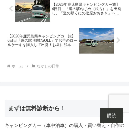
【2026年鹿児島県キャンピングカー旅】
4日目 「道の駅ねじめ（根占）」を出発
し、「道の駅くにの松原おおさき」へ！
お昼ご飯は食事処「潮彩」で「うな
丼」、夜に温泉へ♪PC作業で沼ってしま
い夜中の2時に^^;
【2026年鹿児島県キャンピングカー旅】
6日目「道の駅 都城NiQLL」でお芋のロー
ルケーキを購入して出発！お昼に熊本県
の「道の駅 錦」に到着すると、明らかに
気温が低く、日中からFFヒーターをON
に
ホーム
なかじの日常
まずは無料診断から！
購読
キャンピングカー（車中泊車）の購入・買い替え・自作の