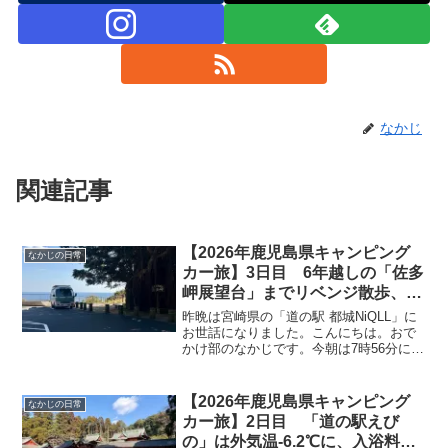
なかじ
関連記事
【2026年鹿児島県キャンピング
なかじの日常
カー旅】3日目 6年越しの「佐多
岬展望台」までリベンジ散歩、本
日滞在予定の「佐多岬野営場」が
昨晩は宮崎県の「道の駅 都城NiQLL」に
まさかのWi-Fi圏外(-_-;) 北上し
お世話になりました。こんにちは。おで
かけ部のなかじです。今朝は7時56分に起
て「道の駅ねじめ」向かいの海水
床！今日も天気がいいです＼(^o^)／起床
浴場駐車場にお世話になること
時の温度計はこちら。車内温度14.8℃、
に。
外気温−3.3℃。夜中に見たときは外気
【2026年鹿児島県キャンピング
なかじの日常
温...
カー旅】2日目 「道の駅えび
の」は外気温-6.2℃に、入浴料