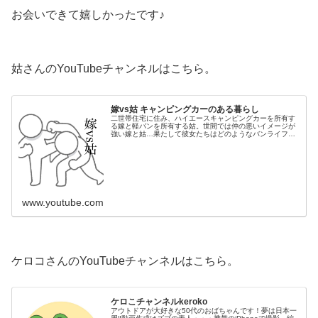
お会いできて嬉しかったです♪
姑さんのYouTubeチャンネルはこちら。
嫁vs姑 キャンピングカーのある暮らし
二世帯住宅に住み、ハイエースキャンピングカーを所有す
る嫁と軽バンを所有する姑。世間では仲の悪いイメージが
強い嫁と姑…果たして彼女たちはどのようなバンライフを
送っているのか。車中泊やキャンプに興味のある方はぜひ
遊びに来てください♡#日本一周 ...
www.youtube.com
ケロコさんのYouTubeチャンネルはこちら。
ケロこチャンネルkeroko
アウトドアが大好きな50代のおばちゃんです！夢は日本一