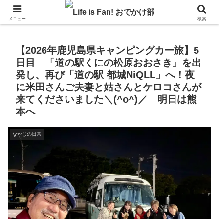
自作キャンピングカーで1年の3分の1を北海道でのんびりバンライフ♪
メニュー
検索
【2026年鹿児島県キャンピングカー旅】5
日目 「道の駅くにの松原おおさき」を出
発し、再び「道の駅 都城NiQLL」へ！夜
に米田さんご夫妻と姑さんとケロコさんが
来てくださいました＼(^o^)／ 明日は熊
本へ
なかじの日常