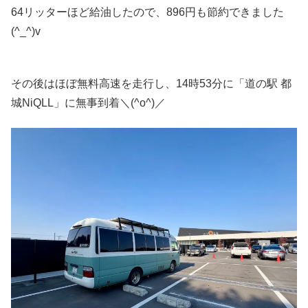
64リッターほど給油したので、896円も節約できました
(^_^)v
その後はほぼ無料高速を走行し、14時53分に「道の駅 都
城NiQLL」に無事到着＼(^o^)／