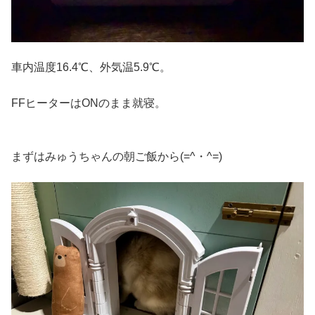
車内温度16.4℃、外気温5.9℃。
FFヒーターはONのまま就寝。
まずはみゅうちゃんの朝ご飯から(=^・^=)