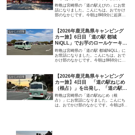
300円のモール泉「つるまる温
昨晩は宮崎県の「道の駅えびの」にお世
泉」でサッパリ♪「霧島神宮」で
話になりました。こんにちは。おでかけ
部のなかじです。今朝は8時9分に起床！
参拝を終え、「蒸気屋」で「かる
めっちゃ青空です＼(^o^)／昨晩は温度計
かん」と「かすたどん」を購入
を枕元に置いていたので、朝方6時51分の
し、「道の駅 都城」へ
温度計の写真を撮っておきました。外気
【2026年鹿児島県キャンピング
なかじの日常
温が-6.2...
カー旅】6日目「道の駅 都城
NiQLL」でお芋のロールケーキを
購入して出発！お昼に熊本県の
昨晩は宮崎県の「道の駅 都城NiQLL」に
「道の駅 錦」に到着すると、明
お世話になりました。こんにちは。おで
かけ部のなかじです。今朝は8時8分に起
らかに気温が低く、日中からFF
床！青空です＼(^o^)／起床時の温度計は
ヒーターをONに
こちら。車内温度15℃、外気温3.5℃。FF
ヒーターは昨晩からONのままです。ま
【2026年鹿児島県キャンピング
なかじの日常
ず...
カー旅】4日目 「道の駅ねじめ
（根占）」を出発し、「道の駅く
にの松原おおさき」へ！お昼ご飯
昨晩は宮崎県の「道の駅ねじめ（根
は食事処「潮彩」で「うな丼」、
占）」にお世話になりました。こんにち
は。おでかけ部のなかじです。今朝は8時
夜に温泉へ♪PC作業で沼ってしま
15分に起床！天気予報通りの曇り空。起
い夜中の2時に^^;
床時の温度計はこちら。車内温度18℃、
外気温7.4℃。昨晩は久し振りにFFヒータ
ーをOFFで就寝...