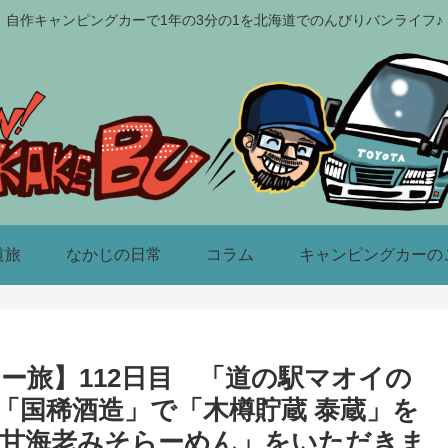
自作キャンピングカーで1年の3分の1を北海道でのんびりバンライフ♪
道旅
なかじの日常
コラム
キャンピングカーの
カー旅】112日目 「道の駅マオイの
「国稀酒造」で「木樽貯蔵 泰蔵」を
「甘海老みそらーめん」をいただきま