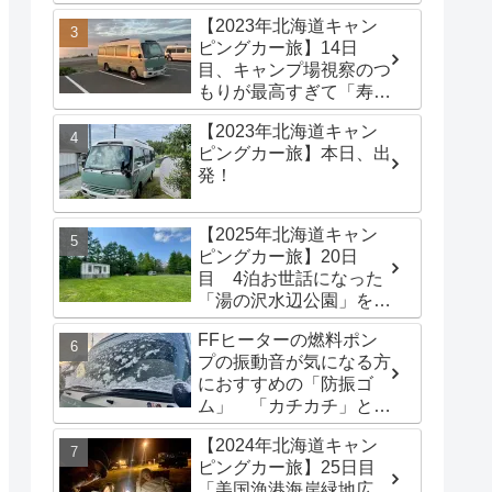
港海岸緑地広場」でター
【2023年北海道キャン
プテントを立てる
ピングカー旅】14日
目、キャンプ場視察のつ
もりが最高すぎて「寿都
浜中野営場」滞在するこ
【2023年北海道キャン
とに
ピングカー旅】本日、出
発！
【2025年北海道キャン
ピングカー旅】20日
目 4泊お世話になった
「湯の沢水辺公園」を出
発し、「函館トヨタ 森
FFヒーターの燃料ポン
店」でキャンピングカー
プの振動音が気になる方
のオイル交換完了！今日
におすすめの「防振ゴ
は伊達市の「徳舜瞥山麓
ム」 「カチカチ」とい
キャンプ場」へ
う機械音は別対策が必要
【2024年北海道キャン
です
ピングカー旅】25日目
「美国漁港海岸緑地広