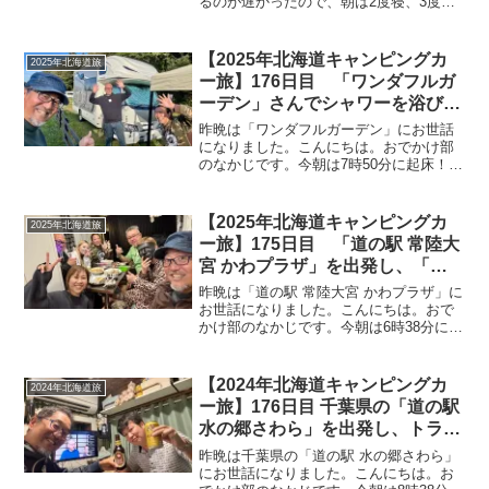
るのが遅かったので、朝は2度寝、3度寝
して10時ぐらいに起床！外は快晴で、車
内の温度も上がりつつありました。外へ
出ると気持ち良いのですが、銀杏が沢山
【2025年北海道キャンピングカ
2025年北海道旅
落ちていて匂いが^^...
ー旅】176日目 「ワンダフルガ
ーデン」さんでシャワーを浴びて
サッパリ♪「とこ旅」さんと「バ
昨晩は「ワンダフルガーデン」にお世話
ンライフ狂」さんに見送られなが
になりました。こんにちは。おでかけ部
のなかじです。今朝は7時50分に起床！め
ら午後に出発！今日は栃木県の
っちゃ青空です＼(^o^)／起床時の温度計
「道の駅 思川」まで
はこちら。昨晩はFFヒーターを点けたま
ま寝たのですが、朝方OFFに。OFFにし
【2025年北海道キャンピングカ
2025年北海道旅
なかった...
ー旅】175日目 「道の駅 常陸大
宮 かわプラザ」を出発し、「イ
オンモール土浦」で昼食♪夜は
昨晩は「道の駅 常陸大宮 かわプラザ」に
「ワンダフルガーデン」さんで
お世話になりました。こんにちは。おで
かけ部のなかじです。今朝は6時38分に起
「とこ旅」さんと「バンライフ
床！今日は「イオンモール土浦」に11時
狂」さんと宴会を楽しみました
まで到着しないといけないので少し早起
き^^起床時の温度計はこちら。そこそこ
【2024年北海道キャンピングカ
2024年北海道旅
冷え込んだよ...
ー旅】176日目 千葉県の「道の駅
水の郷さわら」を出発し、トライ
アルで少しお買い物を済ませ、今
昨晩は千葉県の「道の駅 水の郷さわら」
年も佐倉城址公園へ！夜は田島さ
にお世話になりました。こんにちは。お