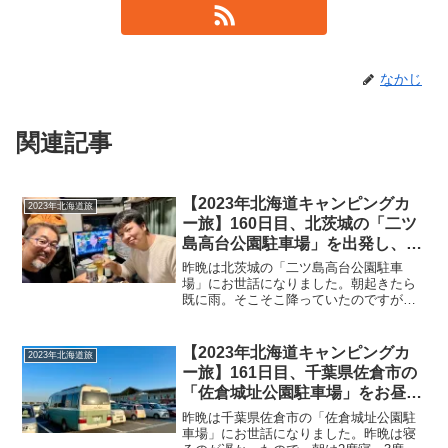
なかじ
関連記事
【2023年北海道キャンピングカ
2023年北海道旅
ー旅】160日目、北茨城の「二ツ
島高台公園駐車場」を出発し、つ
くば市へ寄り、今日は千葉県佐倉
昨晩は北茨城の「二ツ島高台公園駐車
市まで
場」にお世話になりました。朝起きたら
既に雨。そこそこ降っていたのですが、
小雨になった時に急いで写真を。車へ戻
り、コーヒーを淹れて朝ご飯。玉子の賞
味期限が明日までで、3個残っていたので
【2023年北海道キャンピングカ
2023年北海道旅
2個を使用してオムライス...
ー旅】161日目、千葉県佐倉市の
「佐倉城址公園駐車場」をお昼過
ぎに出発し、再び栃木県の「道の
昨晩は千葉県佐倉市の「佐倉城址公園駐
駅 思川」へ
車場」にお世話になりました。昨晩は寝