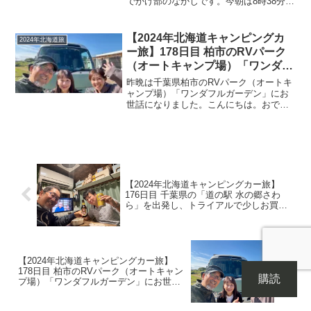
でかけ部のなかじです。今朝は8時38分に
んと今年も宴会♪
起床！天気は曇りで、少し風がありま
す。朝のコーヒーを淹れて、トーストと
豆乳ゼリーで朝ご飯。美味しくいただき
【2024年北海道キャンピングカ
2024年北海道旅
ました♪おご馳走様で...
ー旅】178日目 柏市のRVパーク
（オートキャンプ場）「ワンダフ
ルガーデン」にお世話になり、11
昨晩は千葉県柏市のRVパーク（オートキ
時にチェックアウト！茨城県の
ャンプ場）「ワンダフルガーデン」にお
世話になりました。こんにちは。おでか
「道の駅まくらがの里こが」まで
け部のなかじです。今朝は8時10分に起
床！本日も見事な快晴です＼(^o^)／車内
温度が11℃で少し寒かったので、一気に
温まるように...
【2024年北海道キャンピングカー旅】
176日目 千葉県の「道の駅 水の郷さわ
ら」を出発し、トライアルで少しお買い
物を済ませ、今年も佐倉城址公園へ！夜
は田島さんと今年も宴会♪
【2024年北海道キャンピングカー旅】
178日目 柏市のRVパーク（オートキャン
購読
プ場）「ワンダフルガーデン」にお世話
になり、11時にチェックアウト！茨城県
の「道の駅まくらがの里こが」まで