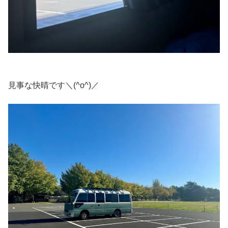
見事な快晴です＼(^o^)／