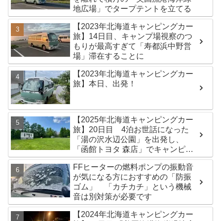
地広場」でタープテントを立てる
【2023年北海道キャンピングカー
旅】14日目、キャンプ場視察のつ
もりが最高すぎて「寿都浜中野営
場」滞在することに
【2023年北海道キャンピングカー
旅】本日、出発！
【2025年北海道キャンピングカー
旅】20日目 4泊お世話になった
「湯の沢水辺公園」を出発し、
「函館トヨタ 森店」でキャンピン
グカーのオイル交換完了！今日は
FFヒーターの燃料ポンプの振動音
伊達市の「徳舜瞥山麓キャンプ
が気になる方におすすめの「防振
場」へ
ゴム」 「カチカチ」という機械
音は別対策が必要です
【2024年北海道キャンピングカー