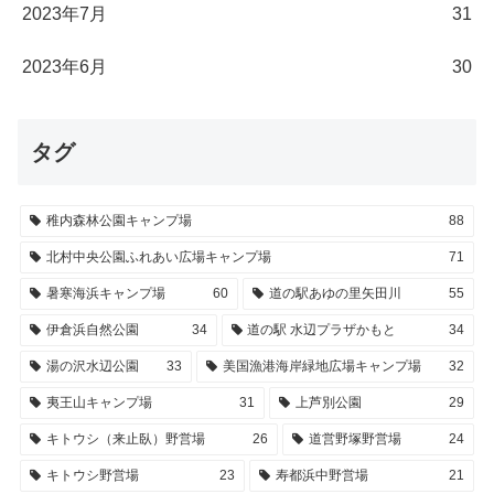
2023年7月
31
2023年6月
30
タグ
稚内森林公園キャンプ場
88
北村中央公園ふれあい広場キャンプ場
71
暑寒海浜キャンプ場
60
道の駅あゆの里矢田川
55
伊倉浜自然公園
34
道の駅 水辺プラザかもと
34
湯の沢水辺公園
33
美国漁港海岸緑地広場キャンプ場
32
夷王山キャンプ場
31
上芦別公園
29
キトウシ（来止臥）野営場
26
道営野塚野営場
24
キトウシ野営場
23
寿都浜中野営場
21