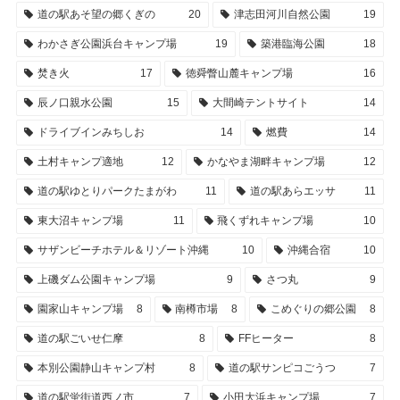
道の駅あそ望の郷くぎの
20
津志田河川自然公園
19
わかさぎ公園浜台キャンプ場
19
築港臨海公園
18
焚き火
17
徳舜瞥山麓キャンプ場
16
辰ノ口親水公園
15
大間崎テントサイト
14
ドライブインみちしお
14
燃費
14
土村キャンプ適地
12
かなやま湖畔キャンプ場
12
道の駅ゆとりパークたまがわ
11
道の駅あらエッサ
11
東大沼キャンプ場
11
飛くずれキャンプ場
10
サザンビーチホテル＆リゾート沖縄
10
沖縄合宿
10
上磯ダム公園キャンプ場
9
さつ丸
9
園家山キャンプ場
8
南樽市場
8
こめぐりの郷公園
8
道の駅ごいせ仁摩
8
FFヒーター
8
本別公園静山キャンプ村
8
道の駅サンピコごうつ
7
道の駅蛍街道西ノ市
7
小田大浜キャンプ場
7