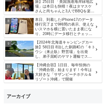
旅】25日目 「美国漁港海岸緑地広
場」は本日も快晴！夜はタマスケ
さんと尚ちゃんと3人でBBQを楽し
みました♪
本日、到着したiPhone17のデータ
移行完了まで9時間の表示、使えな
いスマホを横に置いたまま夜にな
り、20時にデータ移行とチェック
が無事完了！午後からの写真がほ
【2024年北海道キャンピングカー
ぼありません^^;
旅】58日目 8泊した釧路町の「キト
ウシ（来止臥）野営場」を出発
し、弟子屈町のヤマト運輸でステ
ッカー受け取り！今日は北見市の
【沖縄合宿】1日目、毎年恒例の
無料キャンプ場「つつじ公園キャ
「沖縄合宿」始まります！今年は
ンプ場」まで
大好きな「サザンビーチホテル＆
リゾート沖縄」で開催
アーカイブ