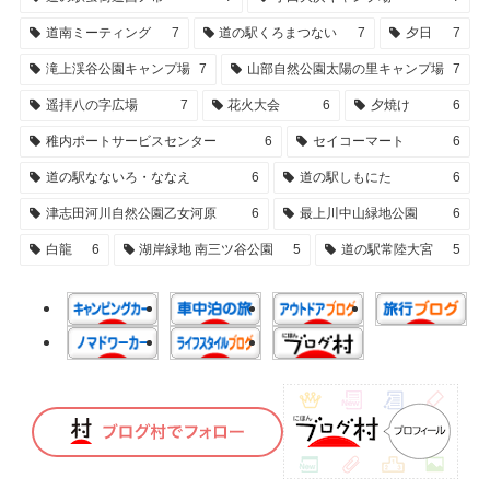
道南ミーティング
7
道の駅くろまつない
7
夕日
7
滝上渓谷公園キャンプ場
7
山部自然公園太陽の里キャンプ場
7
遥拝八の字広場
7
花火大会
6
夕焼け
6
稚内ポートサービスセンター
6
セイコーマート
6
道の駅なないろ・ななえ
6
道の駅しもにた
6
津志田河川自然公園乙女河原
6
最上川中山緑地公園
6
白龍
6
湖岸緑地 南三ツ谷公園
5
道の駅常陸大宮
5