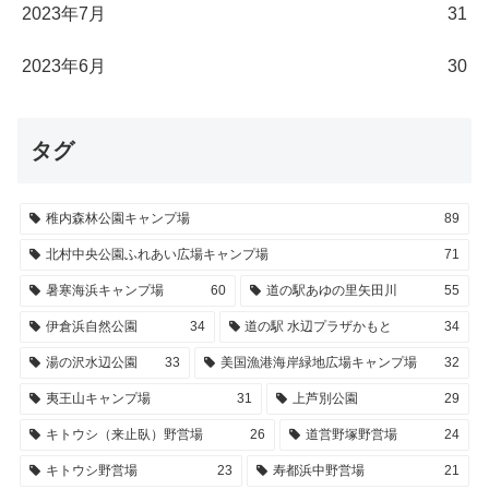
2023年7月
31
2023年6月
30
タグ
稚内森林公園キャンプ場
89
北村中央公園ふれあい広場キャンプ場
71
暑寒海浜キャンプ場
60
道の駅あゆの里矢田川
55
伊倉浜自然公園
34
道の駅 水辺プラザかもと
34
湯の沢水辺公園
33
美国漁港海岸緑地広場キャンプ場
32
夷王山キャンプ場
31
上芦別公園
29
キトウシ（来止臥）野営場
26
道営野塚野営場
24
キトウシ野営場
23
寿都浜中野営場
21