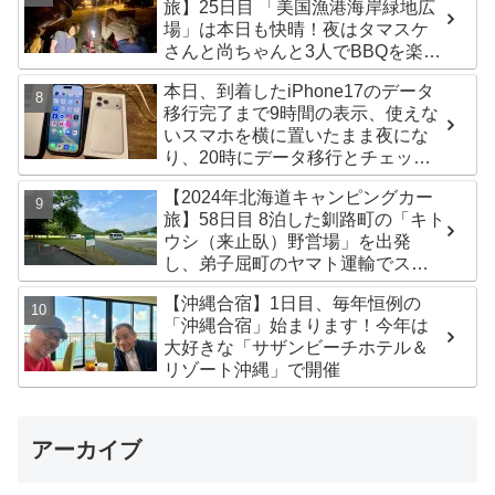
旅】25日目 「美国漁港海岸緑地広
場」は本日も快晴！夜はタマスケ
さんと尚ちゃんと3人でBBQを楽し
みました♪
本日、到着したiPhone17のデータ
移行完了まで9時間の表示、使えな
いスマホを横に置いたまま夜にな
り、20時にデータ移行とチェック
が無事完了！午後からの写真がほ
【2024年北海道キャンピングカー
ぼありません^^;
旅】58日目 8泊した釧路町の「キト
ウシ（来止臥）野営場」を出発
し、弟子屈町のヤマト運輸でステ
ッカー受け取り！今日は北見市の
【沖縄合宿】1日目、毎年恒例の
無料キャンプ場「つつじ公園キャ
「沖縄合宿」始まります！今年は
ンプ場」まで
大好きな「サザンビーチホテル＆
リゾート沖縄」で開催
アーカイブ