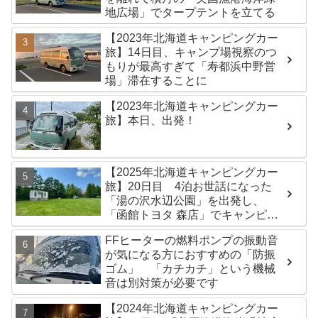
地広場」でタープテントを立てる
【2023年北海道キャンピングカー
旅】14日目、キャンプ場視察のつ
もりが最高すぎて「寿都浜中野営
場」滞在することに
【2023年北海道キャンピングカー
旅】本日、出発！
【2025年北海道キャンピングカー
旅】20日目 4泊お世話になった
「湯の沢水辺公園」を出発し、
「函館トヨタ 森店」でキャンピン
グカーのオイル交換完了！今日は
FFヒーターの燃料ポンプの振動音
伊達市の「徳舜瞥山麓キャンプ
が気になる方におすすめの「防振
場」へ
ゴム」 「カチカチ」という機械
音は別対策が必要です
【2024年北海道キャンピングカー