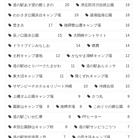
道の駅あそ望の郷くぎの
20
津志田河川自然公園
19
わかさぎ公園浜台キャンプ場
19
築港臨海公園
18
焚き火
17
徳舜瞥山麓キャンプ場
16
辰ノ口親水公園
15
大間崎テントサイト
14
ドライブインみちしお
14
燃費
14
土村キャンプ適地
12
かなやま湖畔キャンプ場
12
道の駅ゆとりパークたまがわ
11
道の駅あらエッサ
11
東大沼キャンプ場
11
飛くずれキャンプ場
10
サザンビーチホテル＆リゾート沖縄
10
沖縄合宿
10
上磯ダム公園キャンプ場
9
さつ丸
9
園家山キャンプ場
8
南樽市場
8
こめぐりの郷公園
8
道の駅ごいせ仁摩
8
FFヒーター
8
本別公園静山キャンプ村
8
道の駅サンピコごうつ
7
道の駅蛍街道西ノ市
7
小田大浜キャンプ場
7