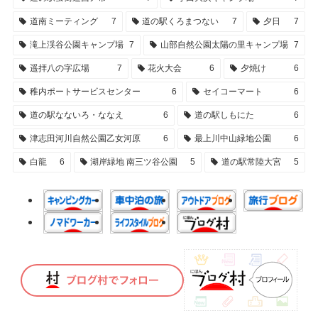
道南ミーティング
7
道の駅くろまつない
7
夕日
7
滝上渓谷公園キャンプ場
7
山部自然公園太陽の里キャンプ場
7
遥拝八の字広場
7
花火大会
6
夕焼け
6
稚内ポートサービスセンター
6
セイコーマート
6
道の駅なないろ・ななえ
6
道の駅しもにた
6
津志田河川自然公園乙女河原
6
最上川中山緑地公園
6
白龍
6
湖岸緑地 南三ツ谷公園
5
道の駅常陸大宮
5