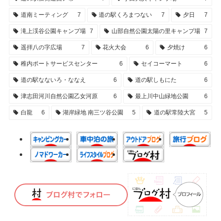
道南ミーティング
7
道の駅くろまつない
7
夕日
7
滝上渓谷公園キャンプ場
7
山部自然公園太陽の里キャンプ場
7
遥拝八の字広場
7
花火大会
6
夕焼け
6
稚内ポートサービスセンター
6
セイコーマート
6
道の駅なないろ・ななえ
6
道の駅しもにた
6
津志田河川自然公園乙女河原
6
最上川中山緑地公園
6
白龍
6
湖岸緑地 南三ツ谷公園
5
道の駅常陸大宮
5