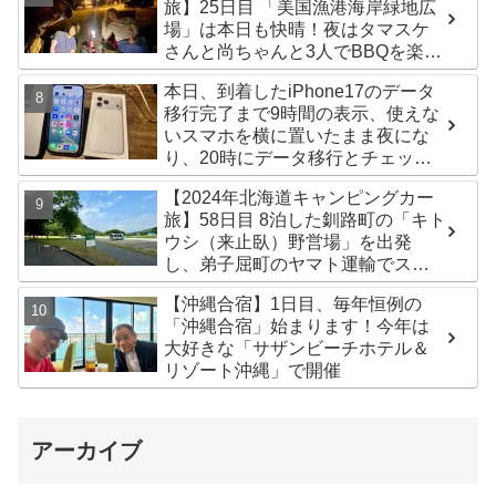
旅】25日目 「美国漁港海岸緑地広
場」は本日も快晴！夜はタマスケ
さんと尚ちゃんと3人でBBQを楽し
みました♪
本日、到着したiPhone17のデータ
移行完了まで9時間の表示、使えな
いスマホを横に置いたまま夜にな
り、20時にデータ移行とチェック
が無事完了！午後からの写真がほ
【2024年北海道キャンピングカー
ぼありません^^;
旅】58日目 8泊した釧路町の「キト
ウシ（来止臥）野営場」を出発
し、弟子屈町のヤマト運輸でステ
ッカー受け取り！今日は北見市の
【沖縄合宿】1日目、毎年恒例の
無料キャンプ場「つつじ公園キャ
「沖縄合宿」始まります！今年は
ンプ場」まで
大好きな「サザンビーチホテル＆
リゾート沖縄」で開催
アーカイブ