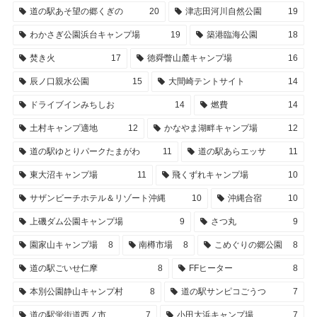
道の駅あそ望の郷くぎの
20
津志田河川自然公園
19
わかさぎ公園浜台キャンプ場
19
築港臨海公園
18
焚き火
17
徳舜瞥山麓キャンプ場
16
辰ノ口親水公園
15
大間崎テントサイト
14
ドライブインみちしお
14
燃費
14
土村キャンプ適地
12
かなやま湖畔キャンプ場
12
道の駅ゆとりパークたまがわ
11
道の駅あらエッサ
11
東大沼キャンプ場
11
飛くずれキャンプ場
10
サザンビーチホテル＆リゾート沖縄
10
沖縄合宿
10
上磯ダム公園キャンプ場
9
さつ丸
9
園家山キャンプ場
8
南樽市場
8
こめぐりの郷公園
8
道の駅ごいせ仁摩
8
FFヒーター
8
本別公園静山キャンプ村
8
道の駅サンピコごうつ
7
道の駅蛍街道西ノ市
7
小田大浜キャンプ場
7