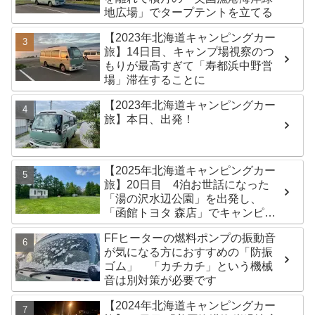
地広場」でタープテントを立てる
【2023年北海道キャンピングカー
旅】14日目、キャンプ場視察のつ
もりが最高すぎて「寿都浜中野営
場」滞在することに
【2023年北海道キャンピングカー
旅】本日、出発！
【2025年北海道キャンピングカー
旅】20日目 4泊お世話になった
「湯の沢水辺公園」を出発し、
「函館トヨタ 森店」でキャンピン
グカーのオイル交換完了！今日は
FFヒーターの燃料ポンプの振動音
伊達市の「徳舜瞥山麓キャンプ
が気になる方におすすめの「防振
場」へ
ゴム」 「カチカチ」という機械
音は別対策が必要です
【2024年北海道キャンピングカー