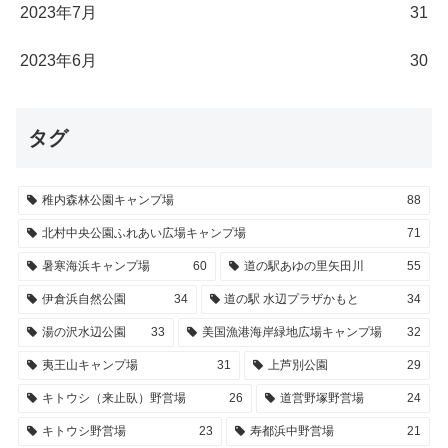
2023年7月
31
2023年6月
30
タグ
稚内森林公園キャンプ場
88
北村中央公園ふれあい広場キャンプ場
71
暑寒海浜キャンプ場
60
道の駅あゆの里矢田川
55
伊倉浜自然公園
34
道の駅 水辺プラザかもと
34
湯の沢水辺公園
33
美国漁港海岸緑地広場キャンプ場
32
夷王山キャンプ場
31
上芦別公園
29
キトウシ（来止臥）野営場
26
道営野塚野営場
24
キトウシ野営場
23
寿都浜中野営場
21