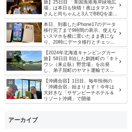
旅】25日目 「美国漁港海岸緑地広
場」は本日も快晴！夜はタマスケ
さんと尚ちゃんと3人でBBQを楽し
みました♪
本日、到着したiPhone17のデータ
移行完了まで9時間の表示、使えな
いスマホを横に置いたまま夜にな
り、20時にデータ移行とチェック
が無事完了！午後からの写真がほ
【2024年北海道キャンピングカー
ぼありません^^;
旅】58日目 8泊した釧路町の「キト
ウシ（来止臥）野営場」を出発
し、弟子屈町のヤマト運輸でステ
ッカー受け取り！今日は北見市の
【沖縄合宿】1日目、毎年恒例の
無料キャンプ場「つつじ公園キャ
「沖縄合宿」始まります！今年は
ンプ場」まで
大好きな「サザンビーチホテル＆
リゾート沖縄」で開催
アーカイブ