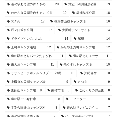
道の駅あそ望の郷くぎの
20
津志田河川自然公園
19
わかさぎ公園浜台キャンプ場
19
築港臨海公園
18
焚き火
17
徳舜瞥山麓キャンプ場
16
辰ノ口親水公園
15
大間崎テントサイト
14
ドライブインみちしお
14
燃費
14
土村キャンプ適地
12
かなやま湖畔キャンプ場
12
道の駅ゆとりパークたまがわ
11
道の駅あらエッサ
11
東大沼キャンプ場
11
飛くずれキャンプ場
10
サザンビーチホテル＆リゾート沖縄
10
沖縄合宿
10
上磯ダム公園キャンプ場
9
さつ丸
9
園家山キャンプ場
8
南樽市場
8
こめぐりの郷公園
8
道の駅ごいせ仁摩
8
FFヒーター
8
本別公園静山キャンプ村
8
道の駅サンピコごうつ
7
道の駅蛍街道西ノ市
7
小田大浜キャンプ場
7