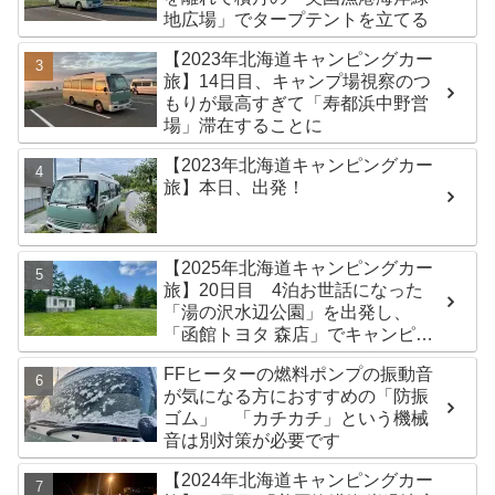
地広場」でタープテントを立てる
【2023年北海道キャンピングカー
旅】14日目、キャンプ場視察のつ
もりが最高すぎて「寿都浜中野営
場」滞在することに
【2023年北海道キャンピングカー
旅】本日、出発！
【2025年北海道キャンピングカー
旅】20日目 4泊お世話になった
「湯の沢水辺公園」を出発し、
「函館トヨタ 森店」でキャンピン
グカーのオイル交換完了！今日は
FFヒーターの燃料ポンプの振動音
伊達市の「徳舜瞥山麓キャンプ
が気になる方におすすめの「防振
場」へ
ゴム」 「カチカチ」という機械
音は別対策が必要です
【2024年北海道キャンピングカー