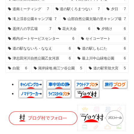
道南ミーティング
7
道の駅くろまつない
7
夕日
7
滝上渓谷公園キャンプ場
7
山部自然公園太陽の里キャンプ場
7
遥拝八の字広場
7
花火大会
6
夕焼け
6
稚内ポートサービスセンター
6
セイコーマート
6
道の駅なないろ・ななえ
6
道の駅しもにた
6
津志田河川自然公園乙女河原
6
最上川中山緑地公園
6
白龍
6
湖岸緑地 南三ツ谷公園
5
道の駅常陸大宮
5