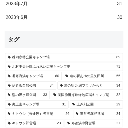
2023年7月
31
2023年6月
30
タグ
稚内森林公園キャンプ場
89
北村中央公園ふれあい広場キャンプ場
71
暑寒海浜キャンプ場
60
道の駅あゆの里矢田川
55
伊倉浜自然公園
34
道の駅 水辺プラザかもと
34
湯の沢水辺公園
33
美国漁港海岸緑地広場キャンプ場
32
夷王山キャンプ場
31
上芦別公園
29
キトウシ（来止臥）野営場
26
道営野塚野営場
24
キトウシ野営場
23
寿都浜中野営場
21