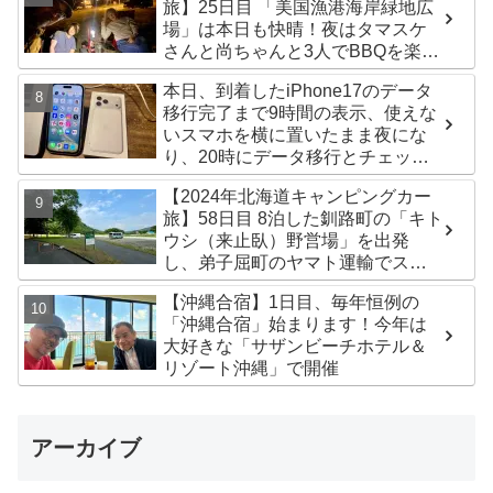
旅】25日目 「美国漁港海岸緑地広
場」は本日も快晴！夜はタマスケ
さんと尚ちゃんと3人でBBQを楽し
みました♪
本日、到着したiPhone17のデータ
移行完了まで9時間の表示、使えな
いスマホを横に置いたまま夜にな
り、20時にデータ移行とチェック
が無事完了！午後からの写真がほ
【2024年北海道キャンピングカー
ぼありません^^;
旅】58日目 8泊した釧路町の「キト
ウシ（来止臥）野営場」を出発
し、弟子屈町のヤマト運輸でステ
ッカー受け取り！今日は北見市の
【沖縄合宿】1日目、毎年恒例の
無料キャンプ場「つつじ公園キャ
「沖縄合宿」始まります！今年は
ンプ場」まで
大好きな「サザンビーチホテル＆
リゾート沖縄」で開催
アーカイブ