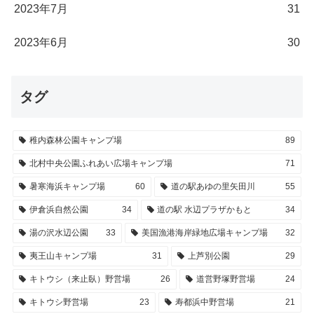
2023年7月
31
2023年6月
30
タグ
稚内森林公園キャンプ場
89
北村中央公園ふれあい広場キャンプ場
71
暑寒海浜キャンプ場
60
道の駅あゆの里矢田川
55
伊倉浜自然公園
34
道の駅 水辺プラザかもと
34
湯の沢水辺公園
33
美国漁港海岸緑地広場キャンプ場
32
夷王山キャンプ場
31
上芦別公園
29
キトウシ（来止臥）野営場
26
道営野塚野営場
24
キトウシ野営場
23
寿都浜中野営場
21