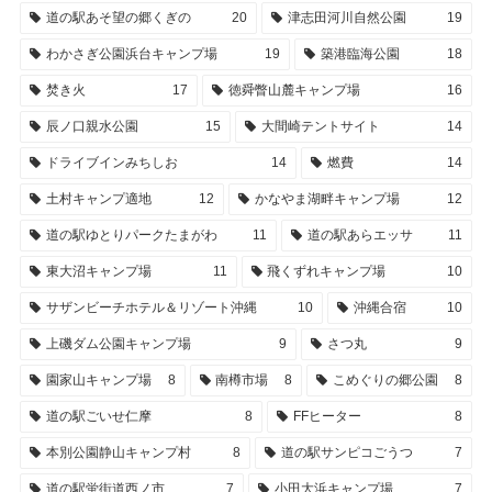
道の駅あそ望の郷くぎの
20
津志田河川自然公園
19
わかさぎ公園浜台キャンプ場
19
築港臨海公園
18
焚き火
17
徳舜瞥山麓キャンプ場
16
辰ノ口親水公園
15
大間崎テントサイト
14
ドライブインみちしお
14
燃費
14
土村キャンプ適地
12
かなやま湖畔キャンプ場
12
道の駅ゆとりパークたまがわ
11
道の駅あらエッサ
11
東大沼キャンプ場
11
飛くずれキャンプ場
10
サザンビーチホテル＆リゾート沖縄
10
沖縄合宿
10
上磯ダム公園キャンプ場
9
さつ丸
9
園家山キャンプ場
8
南樽市場
8
こめぐりの郷公園
8
道の駅ごいせ仁摩
8
FFヒーター
8
本別公園静山キャンプ村
8
道の駅サンピコごうつ
7
道の駅蛍街道西ノ市
7
小田大浜キャンプ場
7