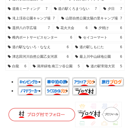
道南ミーティング
7
道の駅くろまつない
7
夕日
7
滝上渓谷公園キャンプ場
7
山部自然公園太陽の里キャンプ場
7
遥拝八の字広場
7
花火大会
6
夕焼け
6
稚内ポートサービスセンター
6
セイコーマート
6
道の駅なないろ・ななえ
6
道の駅しもにた
6
津志田河川自然公園乙女河原
6
最上川中山緑地公園
6
白龍
6
湖岸緑地 南三ツ谷公園
5
道の駅常陸大宮
5