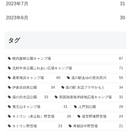
2023年7月
31
2023年6月
30
タグ
稚内森林公園キャンプ場
87
北村中央公園ふれあい広場キャンプ場
71
暑寒海浜キャンプ場
60
道の駅あゆの里矢田川
55
伊倉浜自然公園
34
道の駅 水辺プラザかもと
34
湯の沢水辺公園
33
美国漁港海岸緑地広場キャンプ場
32
夷王山キャンプ場
31
上芦別公園
29
キトウシ（来止臥）野営場
26
道営野塚野営場
24
キトウシ野営場
23
寿都浜中野営場
21