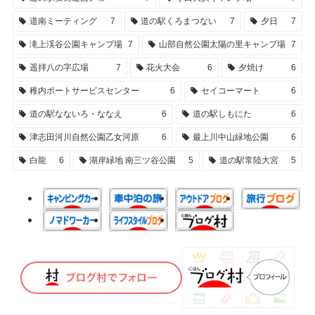
道南ミーティング
7
道の駅くろまつない
7
夕日
7
滝上渓谷公園キャンプ場
7
山部自然公園太陽の里キャンプ場
7
遥拝八の字広場
7
花火大会
6
夕焼け
6
稚内ポートサービスセンター
6
セイコーマート
6
道の駅なないろ・ななえ
6
道の駅しもにた
6
津志田河川自然公園乙女河原
6
最上川中山緑地公園
6
白龍
6
湖岸緑地 南三ツ谷公園
5
道の駅常陸大宮
5