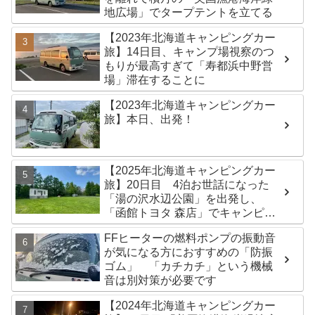
地広場」でタープテントを立てる
【2023年北海道キャンピングカー
旅】14日目、キャンプ場視察のつ
もりが最高すぎて「寿都浜中野営
場」滞在することに
【2023年北海道キャンピングカー
旅】本日、出発！
【2025年北海道キャンピングカー
旅】20日目 4泊お世話になった
「湯の沢水辺公園」を出発し、
「函館トヨタ 森店」でキャンピン
グカーのオイル交換完了！今日は
FFヒーターの燃料ポンプの振動音
伊達市の「徳舜瞥山麓キャンプ
が気になる方におすすめの「防振
場」へ
ゴム」 「カチカチ」という機械
音は別対策が必要です
【2024年北海道キャンピングカー