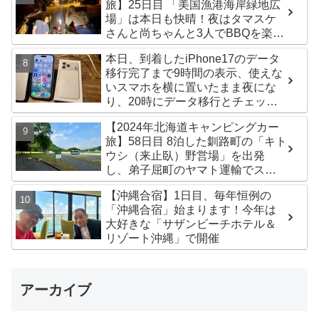
旅】25日目 「美国漁港海岸緑地広
場」は本日も快晴！夜はタマスケ
さんと尚ちゃんと3人でBBQを楽し
みました♪
本日、到着したiPhone17のデータ
移行完了まで9時間の表示、使えな
いスマホを横に置いたまま夜にな
り、20時にデータ移行とチェック
が無事完了！午後からの写真がほ
【2024年北海道キャンピングカー
ぼありません^^;
旅】58日目 8泊した釧路町の「キト
ウシ（来止臥）野営場」を出発
し、弟子屈町のヤマト運輸でステ
ッカー受け取り！今日は北見市の
【沖縄合宿】1日目、毎年恒例の
無料キャンプ場「つつじ公園キャ
「沖縄合宿」始まります！今年は
ンプ場」まで
大好きな「サザンビーチホテル＆
リゾート沖縄」で開催
アーカイブ