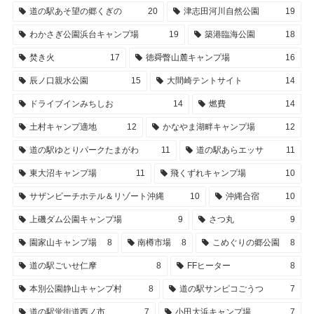
道の駅あそ望の郷くぎの
20
津志田河川自然公園
19
わかさぎ公園浜台キャンプ場
19
築港臨海公園
18
焚き火
17
徳舜瞥山麓キャンプ場
16
辰ノ口親水公園
15
大間崎テントサイト
14
ドライブインみちしお
14
燃費
14
土村キャンプ適地
12
かなやま湖畔キャンプ場
12
道の駅ゆとりパークたまがわ
11
道の駅あらエッサ
11
東大沼キャンプ場
11
飛くずれキャンプ場
10
サザンビーチホテル＆リゾート沖縄
10
沖縄合宿
10
上磯ダム公園キャンプ場
9
さつ丸
9
園家山キャンプ場
8
南樽市場
8
こめぐりの郷公園
8
道の駅ごいせ仁摩
8
FFヒーター
8
本別公園静山キャンプ村
8
道の駅サンピコごうつ
7
道の駅蛍街道西ノ市
7
小田大浜キャンプ場
7