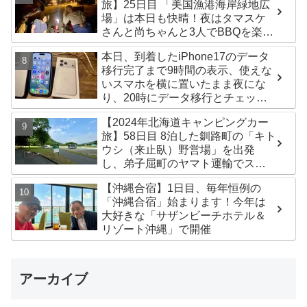
旅】25日目 「美国漁港海岸緑地広
場」は本日も快晴！夜はタマスケ
さんと尚ちゃんと3人でBBQを楽し
みました♪
本日、到着したiPhone17のデータ
移行完了まで9時間の表示、使えな
いスマホを横に置いたまま夜にな
り、20時にデータ移行とチェック
が無事完了！午後からの写真がほ
【2024年北海道キャンピングカー
ぼありません^^;
旅】58日目 8泊した釧路町の「キト
ウシ（来止臥）野営場」を出発
し、弟子屈町のヤマト運輸でステ
ッカー受け取り！今日は北見市の
【沖縄合宿】1日目、毎年恒例の
無料キャンプ場「つつじ公園キャ
「沖縄合宿」始まります！今年は
ンプ場」まで
大好きな「サザンビーチホテル＆
リゾート沖縄」で開催
アーカイブ