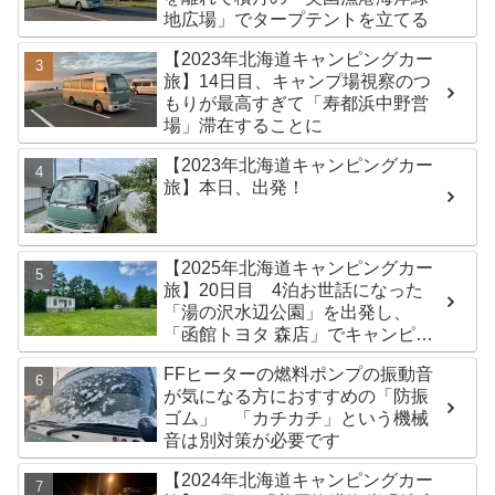
地広場」でタープテントを立てる
【2023年北海道キャンピングカー
旅】14日目、キャンプ場視察のつ
もりが最高すぎて「寿都浜中野営
場」滞在することに
【2023年北海道キャンピングカー
旅】本日、出発！
【2025年北海道キャンピングカー
旅】20日目 4泊お世話になった
「湯の沢水辺公園」を出発し、
「函館トヨタ 森店」でキャンピン
グカーのオイル交換完了！今日は
FFヒーターの燃料ポンプの振動音
伊達市の「徳舜瞥山麓キャンプ
が気になる方におすすめの「防振
場」へ
ゴム」 「カチカチ」という機械
音は別対策が必要です
【2024年北海道キャンピングカー