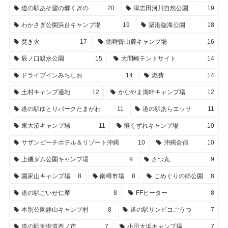
道の駅あそ望の郷くぎの
20
津志田河川自然公園
19
わかさぎ公園浜台キャンプ場
19
築港臨海公園
18
焚き火
17
徳舜瞥山麓キャンプ場
16
辰ノ口親水公園
15
大間崎テントサイト
14
ドライブインみちしお
14
燃費
14
土村キャンプ適地
12
かなやま湖畔キャンプ場
12
道の駅ゆとりパークたまがわ
11
道の駅あらエッサ
11
東大沼キャンプ場
11
飛くずれキャンプ場
10
サザンビーチホテル＆リゾート沖縄
10
沖縄合宿
10
上磯ダム公園キャンプ場
9
さつ丸
9
園家山キャンプ場
8
南樽市場
8
こめぐりの郷公園
8
道の駅ごいせ仁摩
8
FFヒーター
8
本別公園静山キャンプ村
8
道の駅サンピコごうつ
7
道の駅蛍街道西ノ市
7
小田大浜キャンプ場
7