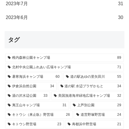
2023年7月
31
2023年6月
30
タグ
稚内森林公園キャンプ場
89
北村中央公園ふれあい広場キャンプ場
71
暑寒海浜キャンプ場
60
道の駅あゆの里矢田川
55
伊倉浜自然公園
34
道の駅 水辺プラザかもと
34
湯の沢水辺公園
33
美国漁港海岸緑地広場キャンプ場
32
夷王山キャンプ場
31
上芦別公園
29
キトウシ（来止臥）野営場
26
道営野塚野営場
24
キトウシ野営場
23
寿都浜中野営場
21