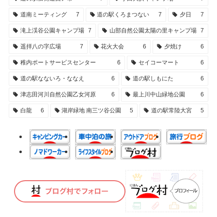
道南ミーティング
7
道の駅くろまつない
7
夕日
7
滝上渓谷公園キャンプ場
7
山部自然公園太陽の里キャンプ場
7
遥拝八の字広場
7
花火大会
6
夕焼け
6
稚内ポートサービスセンター
6
セイコーマート
6
道の駅なないろ・ななえ
6
道の駅しもにた
6
津志田河川自然公園乙女河原
6
最上川中山緑地公園
6
白龍
6
湖岸緑地 南三ツ谷公園
5
道の駅常陸大宮
5