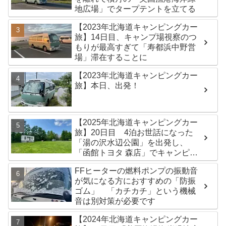
地広場」でタープテントを立てる
【2023年北海道キャンピングカー
旅】14日目、キャンプ場視察のつ
もりが最高すぎて「寿都浜中野営
場」滞在することに
【2023年北海道キャンピングカー
旅】本日、出発！
【2025年北海道キャンピングカー
旅】20日目 4泊お世話になった
「湯の沢水辺公園」を出発し、
「函館トヨタ 森店」でキャンピン
グカーのオイル交換完了！今日は
FFヒーターの燃料ポンプの振動音
伊達市の「徳舜瞥山麓キャンプ
が気になる方におすすめの「防振
場」へ
ゴム」 「カチカチ」という機械
音は別対策が必要です
【2024年北海道キャンピングカー