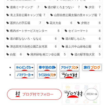
道南ミーティング
7
道の駅くろまつない
7
夕日
7
滝上渓谷公園キャンプ場
7
山部自然公園太陽の里キャンプ場
7
遥拝八の字広場
7
花火大会
6
夕焼け
6
稚内ポートサービスセンター
6
セイコーマート
6
道の駅なないろ・ななえ
6
道の駅しもにた
6
津志田河川自然公園乙女河原
6
最上川中山緑地公園
6
白龍
6
湖岸緑地 南三ツ谷公園
5
道の駅常陸大宮
5