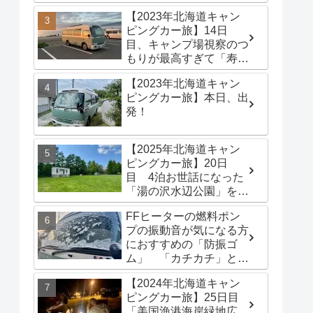
港海岸緑地広場」でター
【2023年北海道キャン
プテントを立てる
ピングカー旅】14日
目、キャンプ場視察のつ
もりが最高すぎて「寿都
浜中野営場」滞在するこ
【2023年北海道キャン
とに
ピングカー旅】本日、出
発！
【2025年北海道キャン
ピングカー旅】20日
目 4泊お世話になった
「湯の沢水辺公園」を出
発し、「函館トヨタ 森
FFヒーターの燃料ポン
店」でキャンピングカー
プの振動音が気になる方
のオイル交換完了！今日
におすすめの「防振ゴ
は伊達市の「徳舜瞥山麓
ム」 「カチカチ」とい
キャンプ場」へ
う機械音は別対策が必要
【2024年北海道キャン
です
ピングカー旅】25日目
「美国漁港海岸緑地広