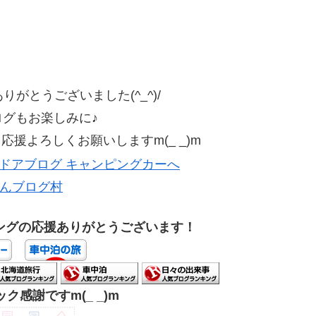
がとうございました(^_^)/
ログもお楽しみに♪
援よろしくお願いしますm(_ _)m
んブログ村
ングの応援ありがとうございます！
ク感謝ですm(_ _)m