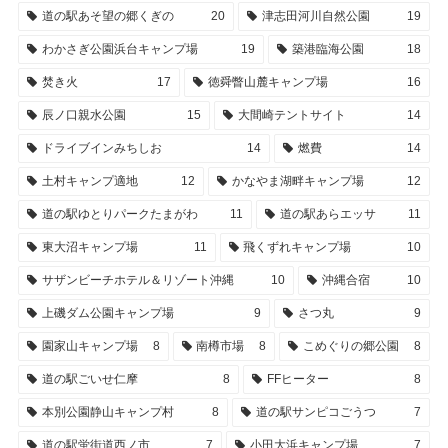
道の駅あそ望の郷くぎの
20
津志田河川自然公園
19
わかさぎ公園浜台キャンプ場
19
築港臨海公園
18
焚き火
17
徳舜瞥山麓キャンプ場
16
辰ノ口親水公園
15
大間崎テントサイト
14
ドライブインみちしお
14
燃費
14
土村キャンプ適地
12
かなやま湖畔キャンプ場
12
道の駅ゆとりパークたまがわ
11
道の駅あらエッサ
11
東大沼キャンプ場
11
飛くずれキャンプ場
10
サザンビーチホテル＆リゾート沖縄
10
沖縄合宿
10
上磯ダム公園キャンプ場
9
さつ丸
9
園家山キャンプ場
8
南樽市場
8
こめぐりの郷公園
8
道の駅ごいせ仁摩
8
FFヒーター
8
本別公園静山キャンプ村
8
道の駅サンピコごうつ
7
道の駅蛍街道西ノ市
7
小田大浜キャンプ場
7