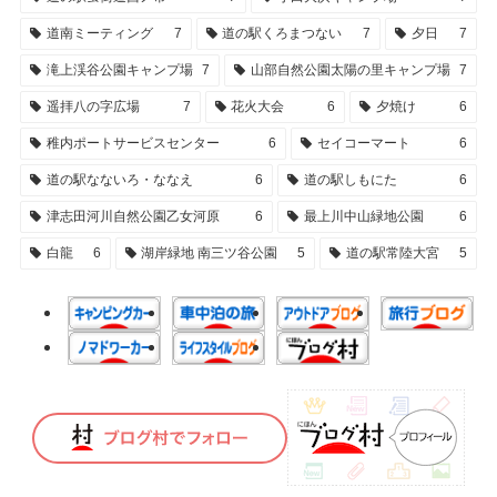
道南ミーティング
7
道の駅くろまつない
7
夕日
7
滝上渓谷公園キャンプ場
7
山部自然公園太陽の里キャンプ場
7
遥拝八の字広場
7
花火大会
6
夕焼け
6
稚内ポートサービスセンター
6
セイコーマート
6
道の駅なないろ・ななえ
6
道の駅しもにた
6
津志田河川自然公園乙女河原
6
最上川中山緑地公園
6
白龍
6
湖岸緑地 南三ツ谷公園
5
道の駅常陸大宮
5