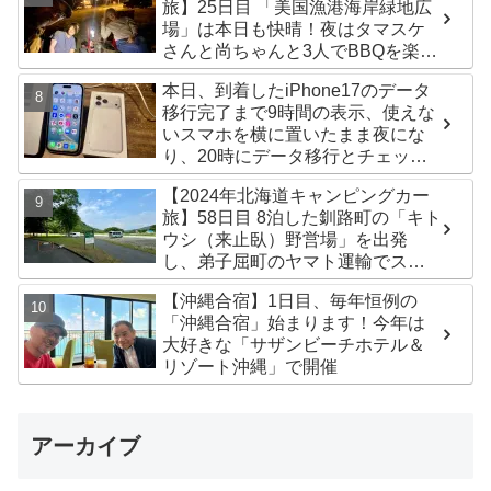
旅】25日目 「美国漁港海岸緑地広
場」は本日も快晴！夜はタマスケ
さんと尚ちゃんと3人でBBQを楽し
みました♪
本日、到着したiPhone17のデータ
移行完了まで9時間の表示、使えな
いスマホを横に置いたまま夜にな
り、20時にデータ移行とチェック
が無事完了！午後からの写真がほ
【2024年北海道キャンピングカー
ぼありません^^;
旅】58日目 8泊した釧路町の「キト
ウシ（来止臥）野営場」を出発
し、弟子屈町のヤマト運輸でステ
ッカー受け取り！今日は北見市の
【沖縄合宿】1日目、毎年恒例の
無料キャンプ場「つつじ公園キャ
「沖縄合宿」始まります！今年は
ンプ場」まで
大好きな「サザンビーチホテル＆
リゾート沖縄」で開催
アーカイブ