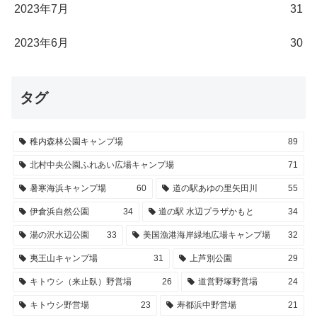
2023年7月
31
2023年6月
30
タグ
稚内森林公園キャンプ場
89
北村中央公園ふれあい広場キャンプ場
71
暑寒海浜キャンプ場
60
道の駅あゆの里矢田川
55
伊倉浜自然公園
34
道の駅 水辺プラザかもと
34
湯の沢水辺公園
33
美国漁港海岸緑地広場キャンプ場
32
夷王山キャンプ場
31
上芦別公園
29
キトウシ（来止臥）野営場
26
道営野塚野営場
24
キトウシ野営場
23
寿都浜中野営場
21