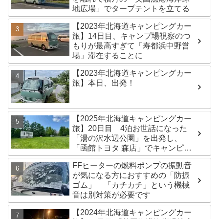
地広場」でタープテントを立てる
【2023年北海道キャンピングカー
旅】14日目、キャンプ場視察のつ
もりが最高すぎて「寿都浜中野営
場」滞在することに
【2023年北海道キャンピングカー
旅】本日、出発！
【2025年北海道キャンピングカー
旅】20日目 4泊お世話になった
「湯の沢水辺公園」を出発し、
「函館トヨタ 森店」でキャンピン
グカーのオイル交換完了！今日は
FFヒーターの燃料ポンプの振動音
伊達市の「徳舜瞥山麓キャンプ
が気になる方におすすめの「防振
場」へ
ゴム」 「カチカチ」という機械
音は別対策が必要です
【2024年北海道キャンピングカー