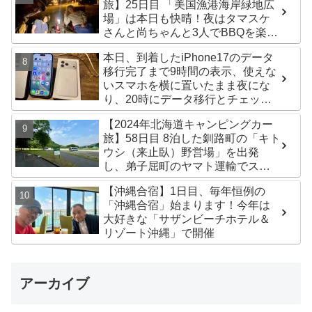
旅】25日目 「美国漁港海岸緑地広
場」は本日も快晴！夜はタマスケ
さんと尚ちゃんと3人でBBQを楽し
みました♪
本日、到着したiPhone17のデータ
移行完了まで9時間の表示、使えな
いスマホを横に置いたまま夜にな
り、20時にデータ移行とチェック
が無事完了！午後からの写真がほ
【2024年北海道キャンピングカー
ぼありません^^;
旅】58日目 8泊した釧路町の「キト
ウシ（来止臥）野営場」を出発
し、弟子屈町のヤマト運輸でステ
ッカー受け取り！今日は北見市の
【沖縄合宿】1日目、毎年恒例の
無料キャンプ場「つつじ公園キャ
「沖縄合宿」始まります！今年は
ンプ場」まで
大好きな「サザンビーチホテル＆
リゾート沖縄」で開催
アーカイブ