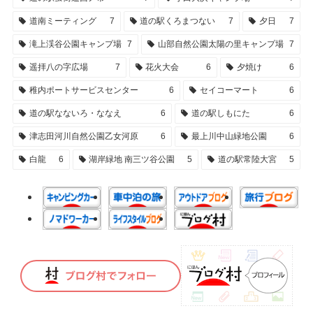
道南ミーティング
7
道の駅くろまつない
7
夕日
7
滝上渓谷公園キャンプ場
7
山部自然公園太陽の里キャンプ場
7
遥拝八の字広場
7
花火大会
6
夕焼け
6
稚内ポートサービスセンター
6
セイコーマート
6
道の駅なないろ・ななえ
6
道の駅しもにた
6
津志田河川自然公園乙女河原
6
最上川中山緑地公園
6
白龍
6
湖岸緑地 南三ツ谷公園
5
道の駅常陸大宮
5