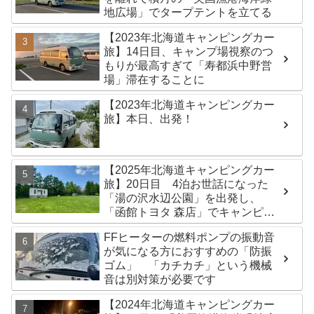
地広場」でタープテントを立てる
【2023年北海道キャンピングカー
旅】14日目、キャンプ場視察のつ
もりが最高すぎて「寿都浜中野営
場」滞在することに
【2023年北海道キャンピングカー
旅】本日、出発！
【2025年北海道キャンピングカー
旅】20日目 4泊お世話になった
「湯の沢水辺公園」を出発し、
「函館トヨタ 森店」でキャンピン
グカーのオイル交換完了！今日は
FFヒーターの燃料ポンプの振動音
伊達市の「徳舜瞥山麓キャンプ
が気になる方におすすめの「防振
場」へ
ゴム」 「カチカチ」という機械
音は別対策が必要です
【2024年北海道キャンピングカー