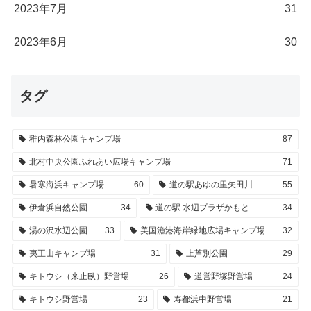
2023年7月
31
2023年6月
30
タグ
稚内森林公園キャンプ場
87
北村中央公園ふれあい広場キャンプ場
71
暑寒海浜キャンプ場
60
道の駅あゆの里矢田川
55
伊倉浜自然公園
34
道の駅 水辺プラザかもと
34
湯の沢水辺公園
33
美国漁港海岸緑地広場キャンプ場
32
夷王山キャンプ場
31
上芦別公園
29
キトウシ（来止臥）野営場
26
道営野塚野営場
24
キトウシ野営場
23
寿都浜中野営場
21