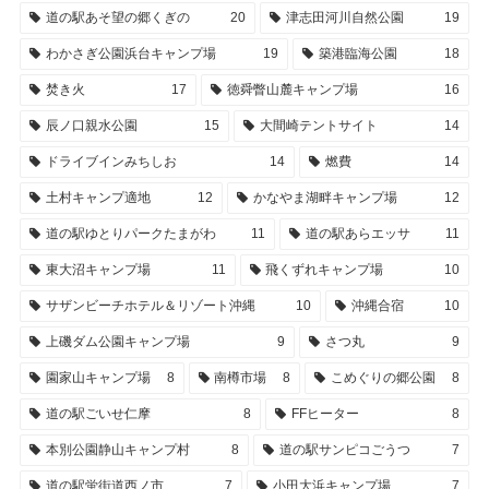
道の駅あそ望の郷くぎの
20
津志田河川自然公園
19
わかさぎ公園浜台キャンプ場
19
築港臨海公園
18
焚き火
17
徳舜瞥山麓キャンプ場
16
辰ノ口親水公園
15
大間崎テントサイト
14
ドライブインみちしお
14
燃費
14
土村キャンプ適地
12
かなやま湖畔キャンプ場
12
道の駅ゆとりパークたまがわ
11
道の駅あらエッサ
11
東大沼キャンプ場
11
飛くずれキャンプ場
10
サザンビーチホテル＆リゾート沖縄
10
沖縄合宿
10
上磯ダム公園キャンプ場
9
さつ丸
9
園家山キャンプ場
8
南樽市場
8
こめぐりの郷公園
8
道の駅ごいせ仁摩
8
FFヒーター
8
本別公園静山キャンプ村
8
道の駅サンピコごうつ
7
道の駅蛍街道西ノ市
7
小田大浜キャンプ場
7