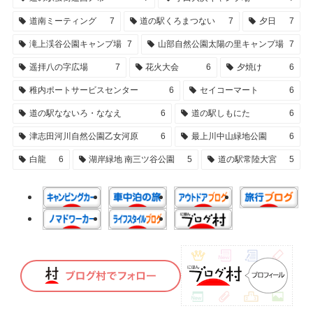
道南ミーティング
7
道の駅くろまつない
7
夕日
7
滝上渓谷公園キャンプ場
7
山部自然公園太陽の里キャンプ場
7
遥拝八の字広場
7
花火大会
6
夕焼け
6
稚内ポートサービスセンター
6
セイコーマート
6
道の駅なないろ・ななえ
6
道の駅しもにた
6
津志田河川自然公園乙女河原
6
最上川中山緑地公園
6
白龍
6
湖岸緑地 南三ツ谷公園
5
道の駅常陸大宮
5