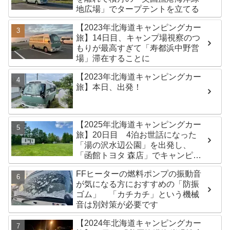
地広場」でタープテントを立てる
【2023年北海道キャンピングカー
旅】14日目、キャンプ場視察のつ
もりが最高すぎて「寿都浜中野営
場」滞在することに
【2023年北海道キャンピングカー
旅】本日、出発！
【2025年北海道キャンピングカー
旅】20日目 4泊お世話になった
「湯の沢水辺公園」を出発し、
「函館トヨタ 森店」でキャンピン
グカーのオイル交換完了！今日は
FFヒーターの燃料ポンプの振動音
伊達市の「徳舜瞥山麓キャンプ
が気になる方におすすめの「防振
場」へ
ゴム」 「カチカチ」という機械
音は別対策が必要です
【2024年北海道キャンピングカー