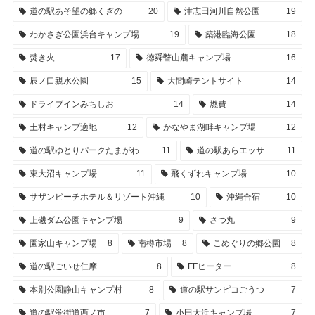
道の駅あそ望の郷くぎの
20
津志田河川自然公園
19
わかさぎ公園浜台キャンプ場
19
築港臨海公園
18
焚き火
17
徳舜瞥山麓キャンプ場
16
辰ノ口親水公園
15
大間崎テントサイト
14
ドライブインみちしお
14
燃費
14
土村キャンプ適地
12
かなやま湖畔キャンプ場
12
道の駅ゆとりパークたまがわ
11
道の駅あらエッサ
11
東大沼キャンプ場
11
飛くずれキャンプ場
10
サザンビーチホテル＆リゾート沖縄
10
沖縄合宿
10
上磯ダム公園キャンプ場
9
さつ丸
9
園家山キャンプ場
8
南樽市場
8
こめぐりの郷公園
8
道の駅ごいせ仁摩
8
FFヒーター
8
本別公園静山キャンプ村
8
道の駅サンピコごうつ
7
道の駅蛍街道西ノ市
7
小田大浜キャンプ場
7