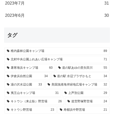
2023年7月
31
2023年6月
30
タグ
稚内森林公園キャンプ場
89
北村中央公園ふれあい広場キャンプ場
71
暑寒海浜キャンプ場
60
道の駅あゆの里矢田川
55
伊倉浜自然公園
34
道の駅 水辺プラザかもと
34
湯の沢水辺公園
33
美国漁港海岸緑地広場キャンプ場
32
夷王山キャンプ場
31
上芦別公園
29
キトウシ（来止臥）野営場
26
道営野塚野営場
24
キトウシ野営場
23
寿都浜中野営場
21