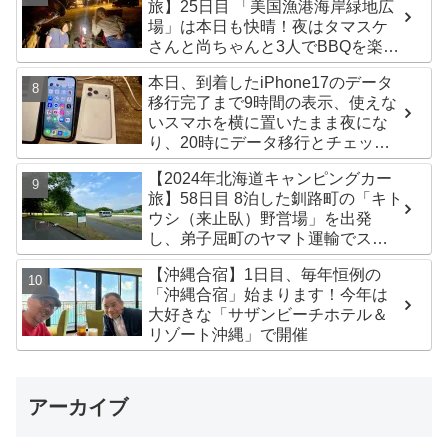
旅】25日目 「美国漁港海岸緑地広
場」は本日も快晴！夜はタマスケ
さんと尚ちゃんと3人でBBQを楽し
みました♪
本日、到着したiPhone17のデータ
移行完了まで9時間の表示、使えな
いスマホを横に置いたまま夜にな
り、20時にデータ移行とチェック
が無事完了！午後からの写真がほ
【2024年北海道キャンピングカー
ぼありません^^;
旅】58日目 8泊した釧路町の「キト
ウシ（来止臥）野営場」を出発
し、弟子屈町のヤマト運輸でステ
ッカー受け取り！今日は北見市の
【沖縄合宿】1日目、毎年恒例の
無料キャンプ場「つつじ公園キャ
「沖縄合宿」始まります！今年は
ンプ場」まで
大好きな「サザンビーチホテル＆
リゾート沖縄」で開催
アーカイブ