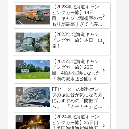
港海岸緑地広場」でター
【2023年北海道キャン
プテントを立てる
ピングカー旅】14日
目、キャンプ場視察のつ
もりが最高すぎて「寿都
浜中野営場」滞在するこ
【2023年北海道キャン
とに
ピングカー旅】本日、出
発！
【2025年北海道キャン
ピングカー旅】20日
目 4泊お世話になった
「湯の沢水辺公園」を出
発し、「函館トヨタ 森
FFヒーターの燃料ポン
店」でキャンピングカー
プの振動音が気になる方
のオイル交換完了！今日
におすすめの「防振ゴ
は伊達市の「徳舜瞥山麓
ム」 「カチカチ」とい
キャンプ場」へ
う機械音は別対策が必要
【2024年北海道キャン
です
ピングカー旅】25日目
「美国漁港海岸緑地広