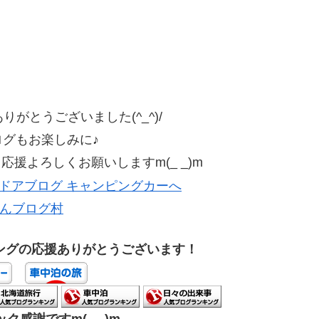
がとうございました(^_^)/
ログもお楽しみに♪
援よろしくお願いしますm(_ _)m
んブログ村
ングの応援ありがとうございます！
ク感謝ですm(_ _)m