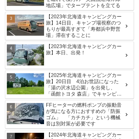
地広場」でタープテントを立てる
【2023年北海道キャンピングカー
旅】14日目、キャンプ場視察のつ
もりが最高すぎて「寿都浜中野営
場」滞在することに
【2023年北海道キャンピングカー
旅】本日、出発！
【2025年北海道キャンピングカー
旅】20日目 4泊お世話になった
「湯の沢水辺公園」を出発し、
「函館トヨタ 森店」でキャンピン
グカーのオイル交換完了！今日は
FFヒーターの燃料ポンプの振動音
伊達市の「徳舜瞥山麓キャンプ
が気になる方におすすめの「防振
場」へ
ゴム」 「カチカチ」という機械
音は別対策が必要です
【2024年北海道キャンピングカー