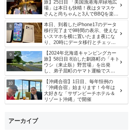
旅】25日目 「美国漁港海岸緑地広
場」は本日も快晴！夜はタマスケ
さんと尚ちゃんと3人でBBQを楽し
みました♪
本日、到着したiPhone17のデータ
移行完了まで9時間の表示、使えな
いスマホを横に置いたまま夜にな
り、20時にデータ移行とチェック
が無事完了！午後からの写真がほ
【2024年北海道キャンピングカー
ぼありません^^;
旅】58日目 8泊した釧路町の「キト
ウシ（来止臥）野営場」を出発
し、弟子屈町のヤマト運輸でステ
ッカー受け取り！今日は北見市の
【沖縄合宿】1日目、毎年恒例の
無料キャンプ場「つつじ公園キャ
「沖縄合宿」始まります！今年は
ンプ場」まで
大好きな「サザンビーチホテル＆
リゾート沖縄」で開催
アーカイブ