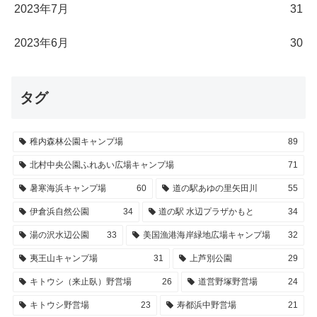
2023年7月
31
2023年6月
30
タグ
稚内森林公園キャンプ場
89
北村中央公園ふれあい広場キャンプ場
71
暑寒海浜キャンプ場
60
道の駅あゆの里矢田川
55
伊倉浜自然公園
34
道の駅 水辺プラザかもと
34
湯の沢水辺公園
33
美国漁港海岸緑地広場キャンプ場
32
夷王山キャンプ場
31
上芦別公園
29
キトウシ（来止臥）野営場
26
道営野塚野営場
24
キトウシ野営場
23
寿都浜中野営場
21