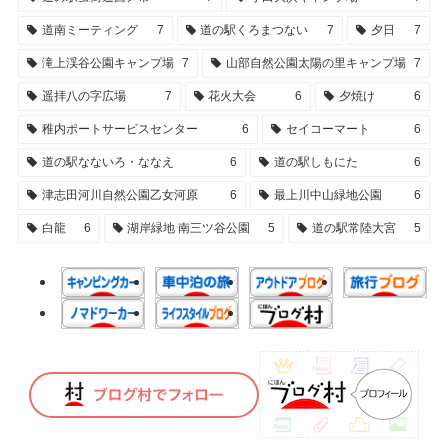
道南ミーティング
7
道の駅くろまつない
7
夕日
7
滝上渓谷公園キャンプ場
7
山部自然公園太陽の里キャンプ場
7
遥拝八の字広場
7
花火大会
6
夕焼け
6
稚内ポートサービスセンター
6
セイコーマート
6
道の駅なないろ・ななえ
6
道の駅しもにた
6
津志田河川自然公園乙女河原
6
最上川中山緑地公園
6
白龍
6
湖岸緑地 南三ツ谷公園
5
道の駅常陸大宮
5