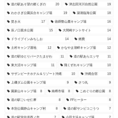
道の駅あそ望の郷くぎの
20
津志田河川自然公園
19
わかさぎ公園浜台キャンプ場
19
築港臨海公園
18
焚き火
17
徳舜瞥山麓キャンプ場
16
辰ノ口親水公園
15
大間崎テントサイト
14
ドライブインみちしお
14
燃費
14
土村キャンプ適地
12
かなやま湖畔キャンプ場
12
道の駅ゆとりパークたまがわ
11
道の駅あらエッサ
11
東大沼キャンプ場
11
飛くずれキャンプ場
10
サザンビーチホテル＆リゾート沖縄
10
沖縄合宿
10
上磯ダム公園キャンプ場
9
さつ丸
9
園家山キャンプ場
8
南樽市場
8
こめぐりの郷公園
8
道の駅ごいせ仁摩
8
FFヒーター
8
本別公園静山キャンプ村
8
道の駅サンピコごうつ
7
道の駅蛍街道西ノ市
7
小田大浜キャンプ場
7