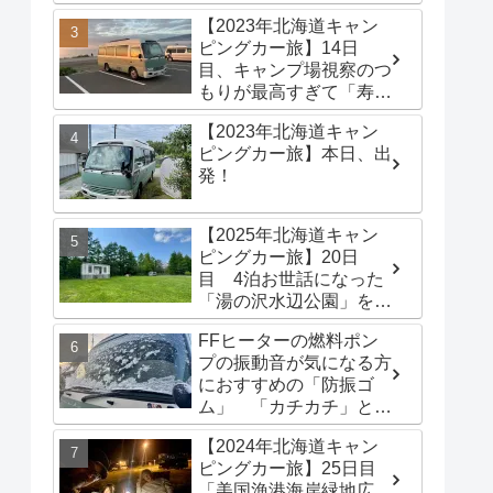
港海岸緑地広場」でター
【2023年北海道キャン
プテントを立てる
ピングカー旅】14日
目、キャンプ場視察のつ
もりが最高すぎて「寿都
浜中野営場」滞在するこ
【2023年北海道キャン
とに
ピングカー旅】本日、出
発！
【2025年北海道キャン
ピングカー旅】20日
目 4泊お世話になった
「湯の沢水辺公園」を出
発し、「函館トヨタ 森
FFヒーターの燃料ポン
店」でキャンピングカー
プの振動音が気になる方
のオイル交換完了！今日
におすすめの「防振ゴ
は伊達市の「徳舜瞥山麓
ム」 「カチカチ」とい
キャンプ場」へ
う機械音は別対策が必要
【2024年北海道キャン
です
ピングカー旅】25日目
「美国漁港海岸緑地広