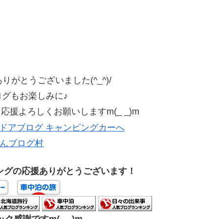
がとうございました(^_^)/
ログもお楽しみに♪
援よろしくお願いしますm(_ _)m
んブログ村
ングの応援ありがとうございます！
ク感謝ですm(_ _)m