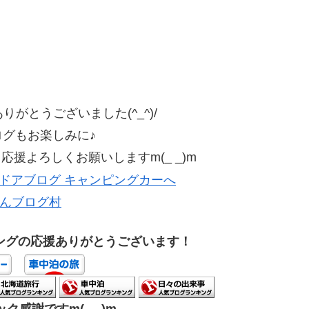
がとうございました(^_^)/
ログもお楽しみに♪
援よろしくお願いしますm(_ _)m
んブログ村
ングの応援ありがとうございます！
ク感謝ですm(_ _)m