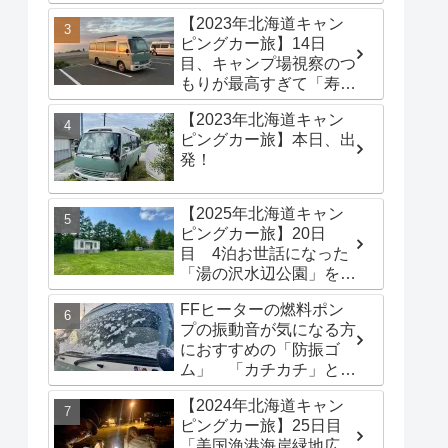
港海岸緑地広場」でター
【2023年北海道キャン
プテントを立てる
ピングカー旅】14日
目、キャンプ場視察のつ
もりが最高すぎて「寿都
浜中野営場」滞在するこ
【2023年北海道キャン
とに
ピングカー旅】本日、出
発！
【2025年北海道キャン
ピングカー旅】20日
目 4泊お世話になった
「湯の沢水辺公園」を出
発し、「函館トヨタ 森
FFヒーターの燃料ポン
店」でキャンピングカー
プの振動音が気になる方
のオイル交換完了！今日
におすすめの「防振ゴ
は伊達市の「徳舜瞥山麓
ム」 「カチカチ」とい
キャンプ場」へ
う機械音は別対策が必要
【2024年北海道キャン
です
ピングカー旅】25日目
「美国漁港海岸緑地広