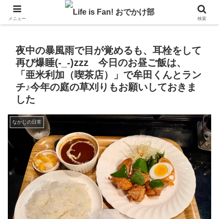
自作キャンピングカーで1年の3分の1を北海道でのんびりバンライフ♪
メニュー
検索
夜中の暴風雨で目が覚めるも、耳栓をして
再び爆睡(-_-)zzz 今日のお昼ご飯は、
「亜米利加（喫茶店）」で牟田くんとラン
チ♪今年の庭の草刈りもお願いしておきま
した
なかじの日常