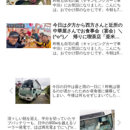
昨晩も自宅の庭（キャンピングカーで車
店「亜米利加」でランチ
中泊）にお世話になりました。こんにち
は。おでかけ部のなかじです。今朝も7時
48分に起床！すみ丸さんのクレアが見え
ます^^起床時の温度計はこちら。既に外
気温が上がり始めて室温を追い越してま
今日は夕方から西方さんと近所の
なかじの日常
す。まずはみゅうち...
中華屋さんでお食事会（宴会）＼
(^o^)／ 帰りに喫茶店「亜米利
加」に寄り、ケーキセット♪ 楽
昨晩も自宅の庭（キャンピングカーで車
しい一日でした♪ 明日は、楽し
中泊）にお世話になりました。こんにち
は。おでかけ部のなかじです。今朝は8時
みにしていた「井上尚弥 vs 中谷
38分に起床！青空です＼(^o^)／起床時の
潤人」のタイトルマッチです！
温度計はこちら。車内温度20.7℃、外気
温15.8℃。気温上昇中です。まずはみゅ
うちゃ...
今日の日中は曇と雨の一日に！昨晩は寝
るのが遅かったためか昼食後に爆睡して
しまい、午後は何もせずじまいでした
^^; 明日は毎年庭の草刈りをお願いして
いる牟田くんと「亜米利加（喫茶店）」
でランチです
清々しい朝を迎え、半分を切っていたサ
ブバッテリーも、日中の900wを越えるソ
ーラー発電で、ほぼ満充電までに＼(^o^)