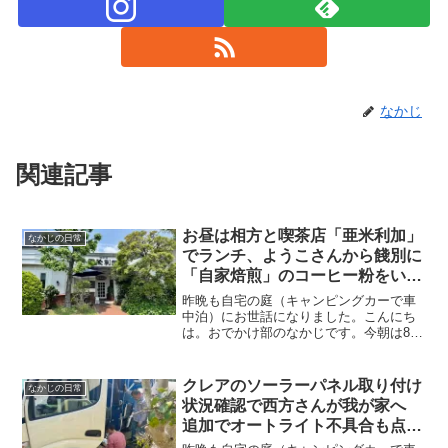
なかじ
関連記事
お昼は相方と喫茶店「亜米利加」
なかじの日常
でランチ、ようこさんから餞別に
「自家焙煎」のコーヒー粉をいた
だきました！帰宅してFFヒータ
昨晩も自宅の庭（キャンピングカーで車
ーの燃料ホース取り替えとワーク
中泊）にお世話になりました。こんにち
は。おでかけ部のなかじです。今朝は8時
マンへズボン引取りに 北海道旅
3分に起床！既に日が差しています(^_^)/
出発はいよいよ明日
起床時の温度計はこちら。今日は暖かく
なるようです。まずはみゅうちゃんの朝
クレアのソーラーパネル取り付け
なかじの日常
ご飯から(=^...
状況確認で西方さんが我が家へ
追加でオートライト不具合も点検
してもらい問題解決！お昼は喫茶