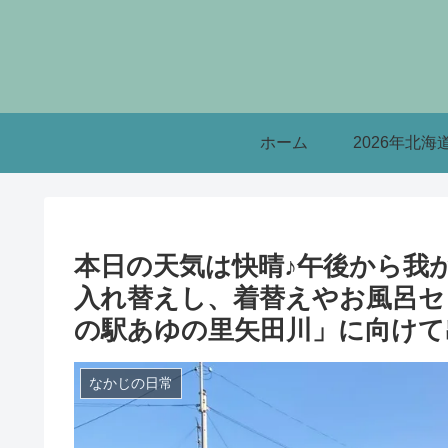
ホーム
2026年北海
本日の天気は快晴♪午後から我
入れ替えし、着替えやお風呂セ
の駅あゆの里矢田川」に向けて出
なかじの日常