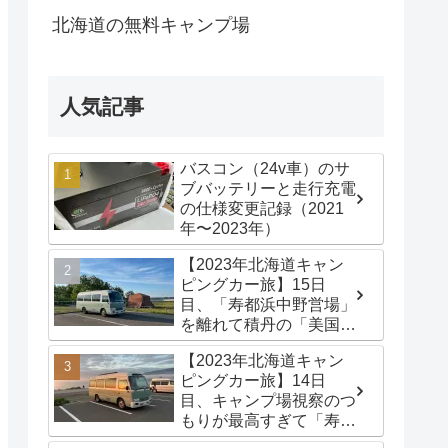
北海道の無料キャンプ場
人気記事
バスコン（24v車）のサ
ブバッテリーと走行充電
の仕様変更記録（2021
年〜2023年）
【2023年北海道キャン
ピングカー旅】15日
目、「寿都浜中野営場」
を離れて積丹の「美国漁
港海岸緑地広場」でター
【2023年北海道キャン
プテントを立てる
ピングカー旅】14日
目、キャンプ場視察のつ
もりが最高すぎて「寿都
浜中野営場」滞在するこ