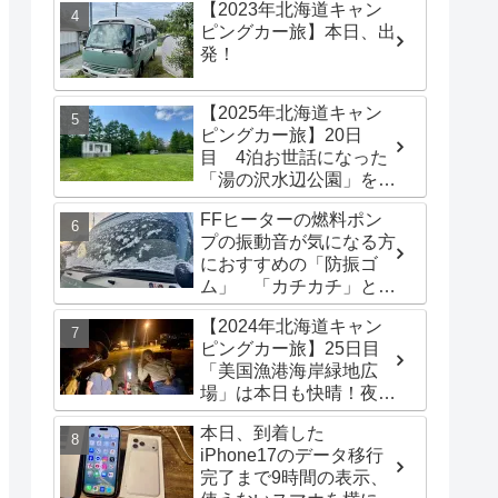
【2023年北海道キャン
とに
ピングカー旅】本日、出
発！
【2025年北海道キャン
ピングカー旅】20日
目 4泊お世話になった
「湯の沢水辺公園」を出
発し、「函館トヨタ 森
FFヒーターの燃料ポン
店」でキャンピングカー
プの振動音が気になる方
のオイル交換完了！今日
におすすめの「防振ゴ
は伊達市の「徳舜瞥山麓
ム」 「カチカチ」とい
キャンプ場」へ
う機械音は別対策が必要
【2024年北海道キャン
です
ピングカー旅】25日目
「美国漁港海岸緑地広
場」は本日も快晴！夜は
タマスケさんと尚ちゃん
本日、到着した
と3人でBBQを楽しみま
iPhone17のデータ移行
した♪
完了まで9時間の表示、