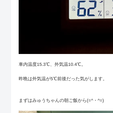
車内温度15.3℃、外気温10.4℃。
昨晩は外気温が5℃前後だった気がします。
まずはみゅうちゃんの朝ご飯から(=^・^=)