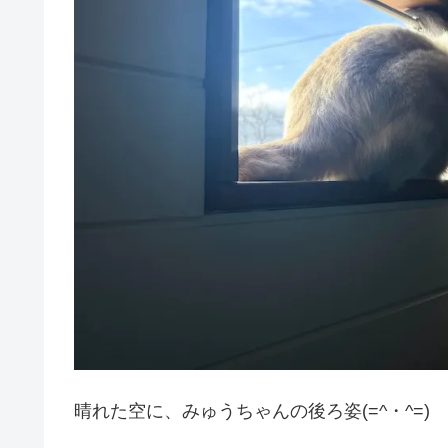
晴れた空に、みゅうちゃんの後ろ姿(=^・^=)