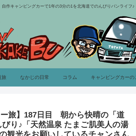
自作キャンピングカーで1年の3分の1を北海道でのんびりバンライフ♪
道旅
なかじの日常
コラム
キャンピングカーの
カー旅】187日目 朝から快晴の「道
びり♪「天然温泉 たまご肌美人の湯
の観光をお願いしているチャンさん