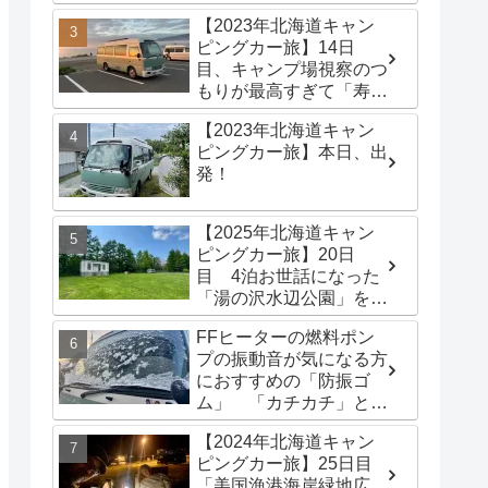
港海岸緑地広場」でター
【2023年北海道キャン
プテントを立てる
ピングカー旅】14日
目、キャンプ場視察のつ
もりが最高すぎて「寿都
浜中野営場」滞在するこ
【2023年北海道キャン
とに
ピングカー旅】本日、出
発！
【2025年北海道キャン
ピングカー旅】20日
目 4泊お世話になった
「湯の沢水辺公園」を出
発し、「函館トヨタ 森
FFヒーターの燃料ポン
店」でキャンピングカー
プの振動音が気になる方
のオイル交換完了！今日
におすすめの「防振ゴ
は伊達市の「徳舜瞥山麓
ム」 「カチカチ」とい
キャンプ場」へ
う機械音は別対策が必要
【2024年北海道キャン
です
ピングカー旅】25日目
「美国漁港海岸緑地広