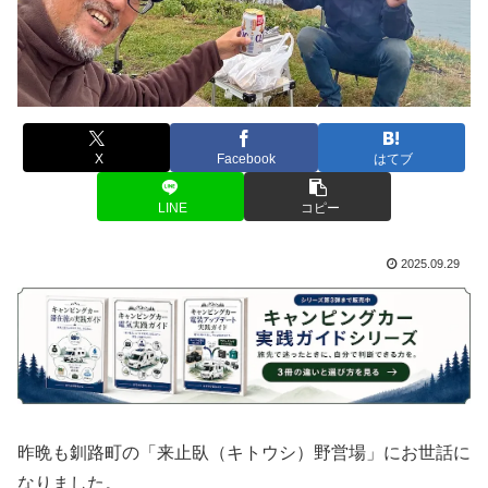
X
Facebook
はてブ
LINE
コピー
2025.09.29
昨晩も釧路町の「来止臥（キトウシ）野営場」にお世話に
なりました。