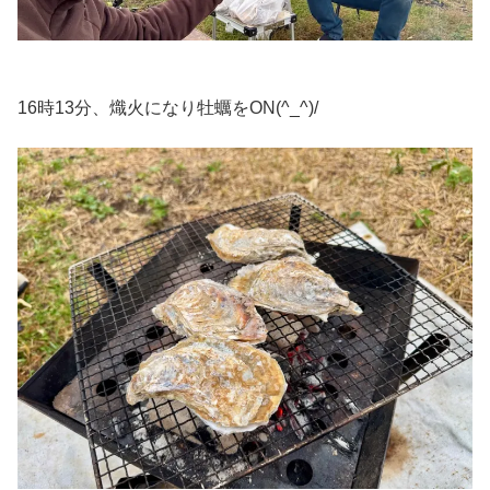
16時13分、熾火になり牡蠣をON(^_^)/