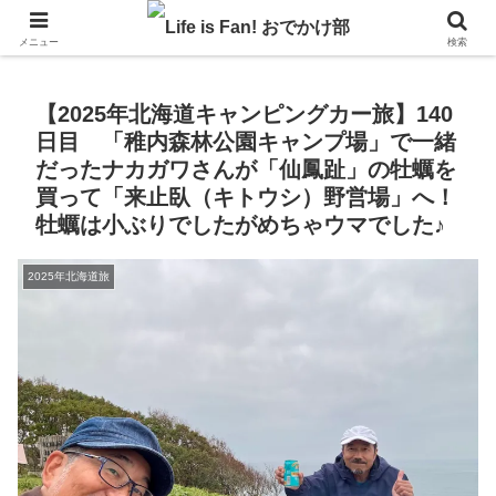
自作キャンピングカーで1年の3分の1を北海道でのんびりバンライフ♪
メニュー
検索
【2025年北海道キャンピングカー旅】140
日目 「稚内森林公園キャンプ場」で一緒
だったナカガワさんが「仙鳳趾」の牡蠣を
買って「来止臥（キトウシ）野営場」へ！
牡蠣は小ぶりでしたがめちゃウマでした♪
2025年北海道旅