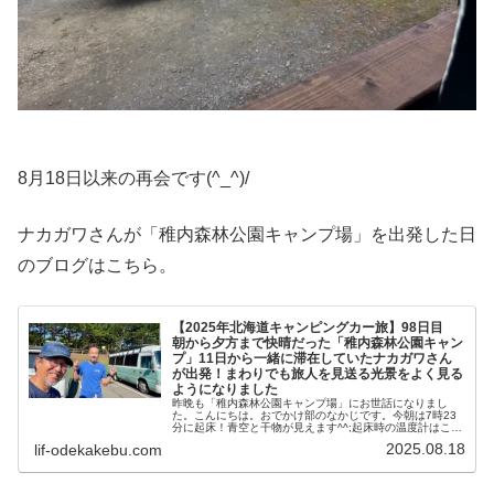
8月18日以来の再会です(^_^)/
ナカガワさんが「稚内森林公園キャンプ場」を出発した日
のブログはこちら。
【2025年北海道キャンピングカー旅】98日目
朝から夕方まで快晴だった「稚内森林公園キャン
プ」11日から一緒に滞在していたナカガワさん
が出発！まわりでも旅人を見送る光景をよく見る
ようになりました
昨晩も「稚内森林公園キャンプ場」にお世話になりまし
た。こんにちは。おでかけ部のなかじです。今朝は7時23
分に起床！青空と干物が見えます^^;起床時の温度計はこち
ら。外気温は上がり始めていますが、実際はもっと低いは
2025.08.18
lif-odekakebu.com
ず。朝方は少し肌寒いほどでし...