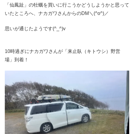
「仙鳳趾」の牡蠣を買いに行こうかどうしようかと思って
いたところへ、ナカガワさんからのDM＼(^o^)／
思いが通じたようです(^_^)v
10時過ぎにナカガワさんが「来止臥（キトウシ）野営
場」到着！