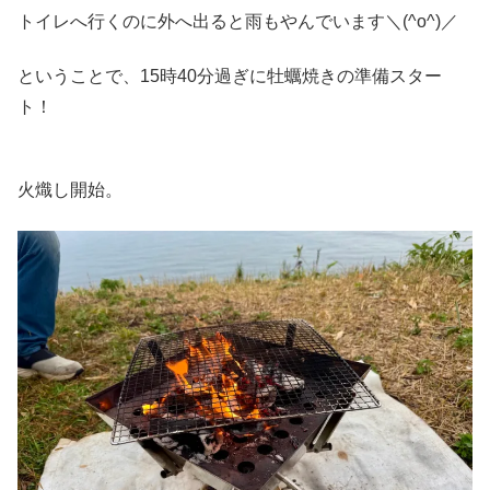
トイレへ行くのに外へ出ると雨もやんでいます＼(^o^)／
ということで、15時40分過ぎに牡蠣焼きの準備スター
ト！
火熾し開始。