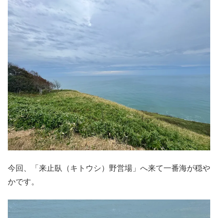
今回、「来止臥（キトウシ）野営場」へ来て一番海が穏や
かです。