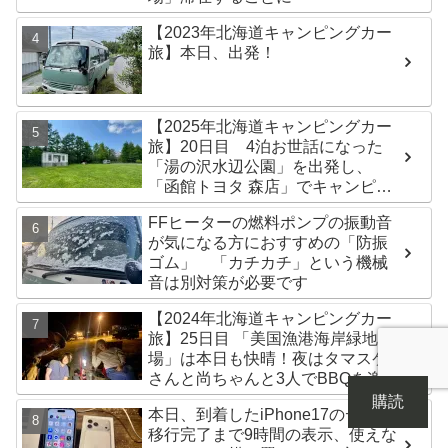
【2023年北海道キャンピングカー
旅】本日、出発！
【2025年北海道キャンピングカー
旅】20日目 4泊お世話になった
「湯の沢水辺公園」を出発し、
「函館トヨタ 森店」でキャンピン
グカーのオイル交換完了！今日は
FFヒーターの燃料ポンプの振動音
伊達市の「徳舜瞥山麓キャンプ
が気になる方におすすめの「防振
場」へ
ゴム」 「カチカチ」という機械
音は別対策が必要です
【2024年北海道キャンピングカー
旅】25日目 「美国漁港海岸緑地広
場」は本日も快晴！夜はタマスケ
さんと尚ちゃんと3人でBBQを楽し
みました♪
購読
本日、到着したiPhone17のデータ
移行完了まで9時間の表示、使えな