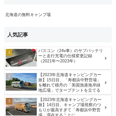
北海道の無料キャンプ場
人気記事
バスコン（24v車）のサブバッテリ
ーと走行充電の仕様変更記録
（2021年〜2023年）
【2023年北海道キャンピングカー
旅】15日目、「寿都浜中野営場」
を離れて積丹の「美国漁港海岸緑
地広場」でタープテントを立てる
【2023年北海道キャンピングカー
旅】14日目、キャンプ場視察のつ
もりが最高すぎて「寿都浜中野営
場」滞在することに