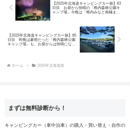
【2025年北海道キャンピングカー旅】83
日目 お昼から快晴の「稚内森林公園キ
ャンプ場」今晩は「稚内みなと南極まつ
り」の花火大会！おすすめスポットへ移
動し、地元の方も一緒に花火大会を楽し
みました♪
【2025年北海道キャンピングカー旅】85
日目 昨晩は豪雨だった「稚内森林公園
キャンプ場」も、お昼からは快晴になり
気持ちの良い1日に♪テント泊の方は床上
浸水だったそうでテントを干している方
も^^;
ホーム
2025年北海道旅
まずは無料診断から！
キャンピングカー（車中泊車）の購入・買い替え・自作の