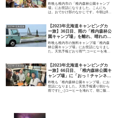
も発電も少なめ！午後にはかおる
昨晩も稚内市の「稚内森林公園キャンプ
ちゃんが来て夜はハーフゼロさん
場」にお世話になりました。こんにち
は。おでかけ部のなかじです。今朝は8時
と3人で0時まで宴会♪
に起床！最近はこの時間帯の起床が多く
なりました。そして本日も朝から雨模様
^^;今日もソーラー発電は期待できません
【2023年北海道キャンピングカ
2023年北海道旅
(-_-;)朝のコー...
ー旅】36日目、雨の「稚内森林公
園キャンプ場」を離れ、晴れの
「滝上渓谷公園キャンプ場」へ！
昨晩も稚内市の無料キャンプ場「稚内森
1泊のはずが…
林公園キャンプ場」にお世話になりまし
た。天気予報どおり雨^^;コーヒーを淹れ
て、朝ご飯はいつも通り。クロネコヤマ
トのアプリを見ても、まだAmazonで購入
した商品が稚内センターに到着していな
【2023年北海道キャンピングカ
2023年北海道旅
い(-_-;)...
ー旅】66日目、「稚内森林公園キ
ャンプ場」に「おっ！チャンネ
ル」さん登場！夜は我が家で大宴
昨晩も「稚内森林公園キャンプ場」にお
会♪
世話になりました。天気予報通り朝から
雨です(-_-;)コーヒーを淹れて、朝ご飯は
サツドラで買っていた菓子パン。朝ご飯
の後は、久し振りにテレビを見ました。
こちらのキャンプ場はテレビの電波がよ
く入ります^^1...