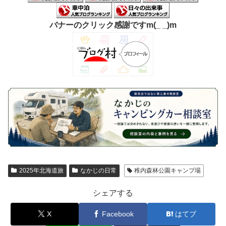
バナーのクリック感謝ですm(_ _)m
2025年北海道旅
なかじの日常
稚内森林公園キャンプ場
シェアする
X
Facebook
はてブ