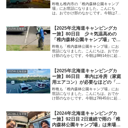
ンを200km南下！「利尻富士」や
昨晩も稚内市の「稚内森林公園キャンプ
「オトンルイ風力発電所」の風車
場」にお世話になりました。こんにち
は。おでかけ部のなかじです。今朝は7時
を見ながら増毛町の「暑寒海浜キ
20分に起床！久し振りに8時前の起床です
ャンプ場」へ
^^;出発日は快晴に＼(^o^)／こちらは昨日
から「稚内森林公園キャンプ場」入りさ
【2025年北海道キャンピングカ
2025年北海道旅
れていたハ...
ー旅】80日目 少々気温高めの
「稚内森林公園キャンプ場」で、
お昼ご飯時は冷房（家庭用エアコ
昨晩も「稚内森林公園キャンプ場」にお
ン）ON！それでも木陰は快適
世話になりました。こんにちは。おでか
け部のなかじです。今朝は8時14分に起
で、日中は常連の先輩方とのんび
床！空は見えませんが、ソーラー充電は
り談笑♪
300w以上あるようなので薄曇りぐらい
か…。起床時の温度計はこちら。気温は
【2025年北海道キャンピングカ
2025年北海道旅
上昇中です。まずはみ...
ー旅】86日目 車内は冷房（家庭
用エアコン）が必要なほどの「稚
内森林公園キャンプ場」でした
昨晩も「稚内森林公園キャンプ場」にお
が、木陰は涼しく皆さんと談笑♪
世話になりました。こんにちは。おでか
け部のなかじです。今朝は7時45分に起
村澤さん（ジル）とひできぃさん
床！木の間から青空が見えます^^起床時
（マッシュ）と再会しました
の温度計はこちら。昨晩は涼しくて夜中
に扇風機を停止したのですが、朝方は扇
【2024年北海道キャンピングカ
2024年北海道旅
風機が必要に^^;ま...
ー旅】92日目 2日連続で雨の「稚
内森林公園キャンプ場」は来場者