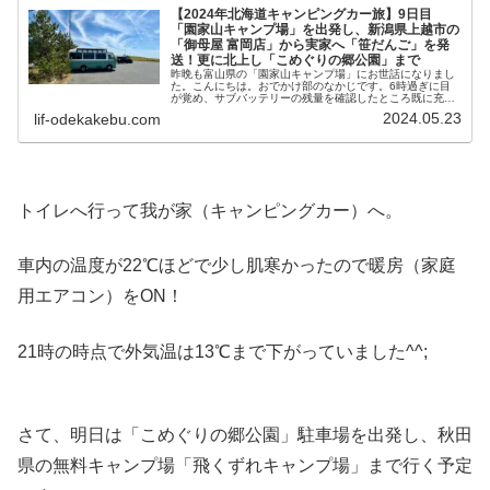
【2024年北海道キャンピングカー旅】9日目
「園家山キャンプ場」を出発し、新潟県上越市の
「御母屋 富岡店」から実家へ「笹だんご」を発
送！更に北上し「こめぐりの郷公園」まで
昨晩も富山県の「園家山キャンプ場」にお世話になりまし
た。こんにちは。おでかけ部のなかじです。6時過ぎに目
が覚め、サブバッテリーの残量を確認したところ既に充電
が始まっていました^^;ソーラーチャージャーのアプリを開
2024.05.23
lif-odekakebu.com
くと235w充電中！晴れてい...
トイレへ行って我が家（キャンピングカー）へ。
車内の温度が22℃ほどで少し肌寒かったので暖房（家庭
用エアコン）をON！
21時の時点で外気温は13℃まで下がっていました^^;
さて、明日は「こめぐりの郷公園」駐車場を出発し、秋田
県の無料キャンプ場「飛くずれキャンプ場」まで行く予定