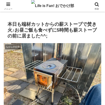
自作キャンピングカーで1年の3分の1を北海道でのんびりバンライフ♪
メニュー
検索
本日も端材カットからの薪ストーブで焚き
火♪お昼ご飯も食べずに5時間も薪ストーブ
の前に居ました^^;
なかじの日常