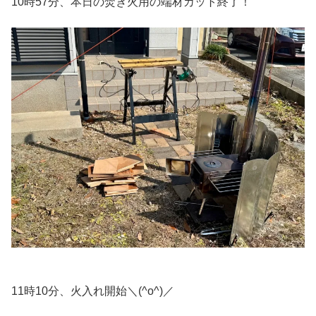
10時57分、本日の焚き火用の端材カット終了！
11時10分、火入れ開始＼(^o^)／