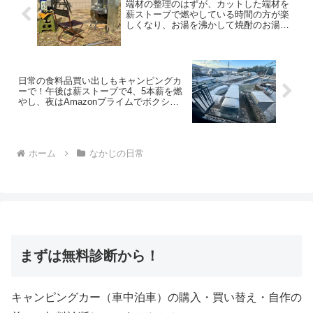
端材の整理のはずが、カットした端材を
薪ストーブで燃やしている時間の方が楽
しくなり、お湯を沸かして焼酎のお湯割
りを飲み始めました♪
日常の食料品買い出しもキャンピングカ
ーで！午後は薪ストーブで4、5本薪を燃
やし、夜はAmazonプライムでボクシン
グ観戦
ホーム
なかじの日常
まずは無料診断から！
キャンピングカー（車中泊車）の購入・買い替え・自作の