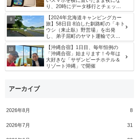
いスマホを横に置いたまま夜にな
り、20時にデータ移行とチェック
が無事完了！午後からの写真がほ
【2024年北海道キャンピングカー
ぼありません^^;
旅】58日目 8泊した釧路町の「キト
ウシ（来止臥）野営場」を出発
し、弟子屈町のヤマト運輸でステ
ッカー受け取り！今日は北見市の
【沖縄合宿】1日目、毎年恒例の
無料キャンプ場「つつじ公園キャ
「沖縄合宿」始まります！今年は
ンプ場」まで
大好きな「サザンビーチホテル＆
リゾート沖縄」で開催
アーカイブ
2026年8月
8
2026年7月
31