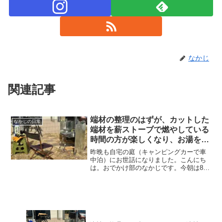
なかじ
関連記事
端材の整理のはずが、カットした
なかじの日常
端材を薪ストーブで燃やしている
時間の方が楽しくなり、お湯を沸
かして焼酎のお湯割りを飲み始め
昨晩も自宅の庭（キャンピングカーで車
ました♪
中泊）にお世話になりました。こんにち
は。おでかけ部のなかじです。今朝は8時
4分に起床！今日は青空が見えます。起床
時の温度計はこちら。室温が11.8℃とい
うことは、夜中から朝方にかけての外気
温はおそらく-2...