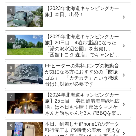
【2023年北海道キャンピングカー
旅】本日、出発！
【2025年北海道キャンピングカー
旅】20日目 4泊お世話になった
「湯の沢水辺公園」を出発し、
「函館トヨタ 森店」でキャンピン
グカーのオイル交換完了！今日は
FFヒーターの燃料ポンプの振動音
伊達市の「徳舜瞥山麓キャンプ
が気になる方におすすめの「防振
場」へ
ゴム」 「カチカチ」という機械
音は別対策が必要です
【2024年北海道キャンピングカー
旅】25日目 「美国漁港海岸緑地広
場」は本日も快晴！夜はタマスケ
さんと尚ちゃんと3人でBBQを楽し
みました♪
本日、到着したiPhone17のデータ
移行完了まで9時間の表示、使えな