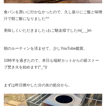
食パンを買いに行かなかったので、久し振りにご飯と味噌
汁で朝ご飯になりました^^
美味しくいただきました♪おご馳走様でしたm(_ _)m
朝のルーティンを済ませて、少しYouTube鑑賞。
10時半を過ぎたので、本日も端材カットからの薪ストー
ブ焚き火を始めます(^_^)/
まずは昨日燃やした分の灰の処分から。